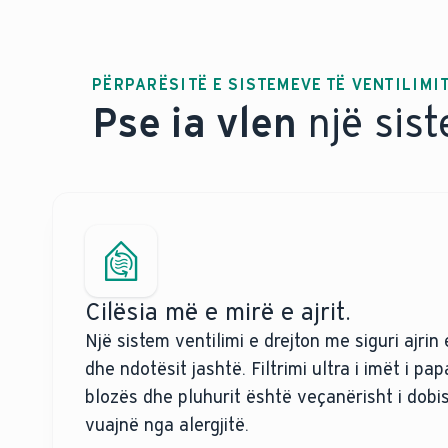
PËRPARËSITË E SISTEMEVE TË VENTILIMI
Pse ia vlen
një sist
Cilësia më e mirë e ajrit.
Një sistem ventilimi e drejton me siguri ajrin
dhe ndotësit jashtë. Filtrimi ultra i imët i pap
blozës dhe pluhurit është veçanërisht i dob
vuajnë nga alergjitë.