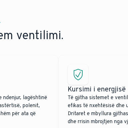
T
em ventilimi.
Kursimi i energjisë
 e ndenjur, lagështinë
Të gjitha sistemet e venti
astërtisë, polenit,
efikas të nxehtësisë dhe 
ishëm për ata që
Dritaret e mbyllura gjith
dhe rrisin mbrojtjen nga v