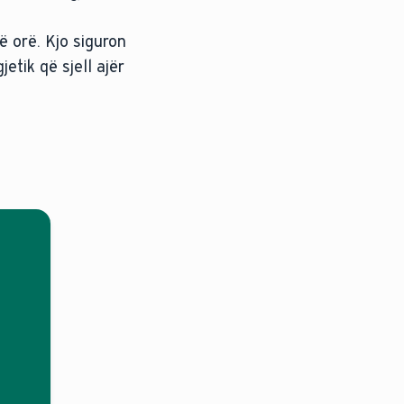
ë orë. Kjo siguron
etik që sjell ajër