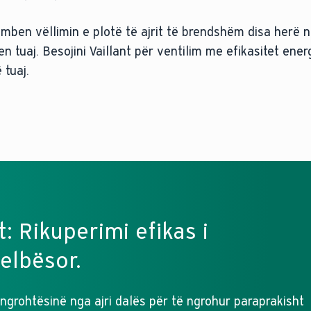
këmben vëllimin e plotë të ajrit të brendshëm disa herë n
 tuaj. Besojini Vaillant për ventilim me efikasitet energj
 tuaj.
t: Rikuperimi efikas i
elbësor.
 ngrohtësinë nga ajri dalës për të ngrohur paraprakisht