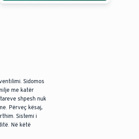
ventilimi. Sidomos
milje me katër
ritareve shpesh nuk
me. Përveç kësaj,
thim. Sistemi i
ditë. Në këtë