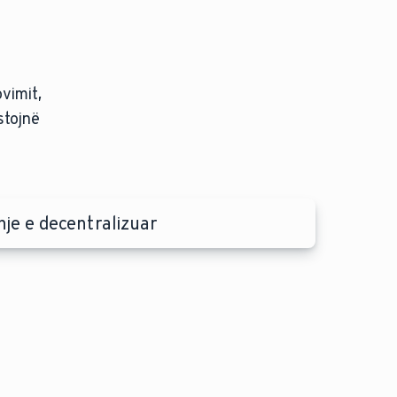
ovimit,
stojnë
hje e decentralizuar