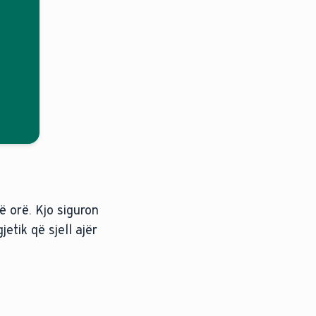
ë orë. Kjo siguron
etik që sjell ajër