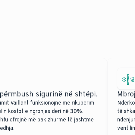
 përmbush sigurinë në shtëpi.
Mbroj
limit Vaillant funksionojnë me rikuperim
Ndërkoh
ulin kostot e ngrohjes deri në 30%.
të shka
ashtu ofrojnë më pak zhurmë të jashtme
ndenju
jedhja.
ventili