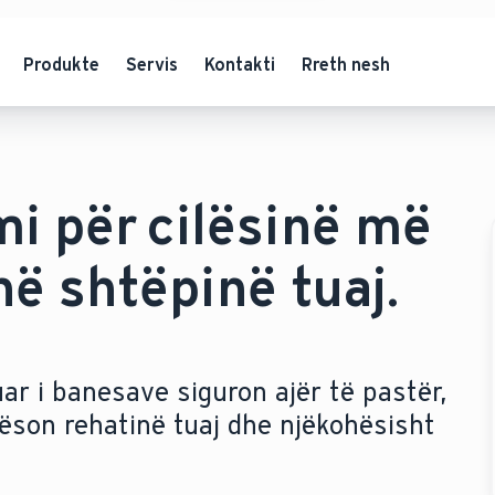
Produkte
Servis
Kontakti
Rreth nesh
mi për cilësinë më
 në shtëpinë tuaj.
luar i banesave siguron ajër të pastër,
rëson rehatinë tuaj dhe njëkohësisht