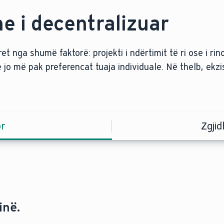
e i decentralizuar
et nga shumë faktorë: projekti i ndërtimit të ri ose i rin
o më pak preferencat tuaja individuale. Në thelb, ekzi
or
Zgjid
inë.