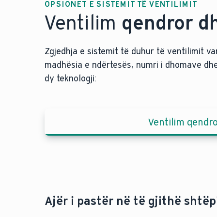
OPSIONET E SISTEMIT TË VENTILIMIT
Ventilim
qendror dh
Zgjedhja e sistemit të duhur të ventilimit var
madhësia e ndërtesës, numri i dhomave dhe j
dy teknologji:
Ventilim qendr
Ajër i pastër në të gjithë shtëp