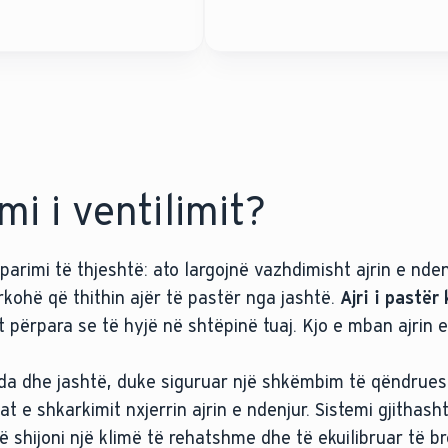
mi i ventilimit?
parimi të thjeshtë: ato largojnë vazhdimisht ajrin e nde
rkohë që thithin ajër të pastër nga jashtë.
Ajri i pastër 
t përpara se të hyjë në shtëpinë tuaj. Kjo e mban ajrin
enda dhe jashtë, duke siguruar një shkëmbim të qëndrues
mat e shkarkimit nxjerrin ajrin e ndenjur. Sistemi gjithash
ë shijoni një klimë të rehatshme dhe të ekuilibruar të 