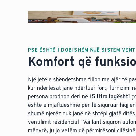
PSE ËSHTË I DOBISHËM NJË SISTEM VENT
Komfort që funksi
Një jetë e shëndetshme fillon me ajër të pa
kur ndërtesat janë ndërtuar fort, furnizimi 
persona prodhon deri në
15 litra lagështi
çd
është e mjaftueshme për të siguruar higjie
shumë njerëz nuk janë në shtëpi gjatë ditës
ventilimit rezidencial i Vaillant siguron aut
mënyrë, ju jo vetëm që përmirësoni cilësinë e