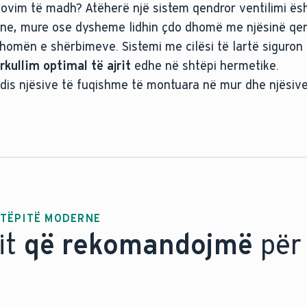
novim të madh? Atëherë një sistem qendror ventilimi ësh
lohen në mënyrë fleksibile
vane, mure ose dysheme lidhin çdo dhomë me njësinë qend
do 70 sekonda
omën e shërbimeve. Sistemi me cilësi të lartë siguron 
rkullim optimal të ajrit
edhe në shtëpi hermetike.
idis njësive të fuqishme të montuara në mur dhe njësive
HTËPITË MODERNE
it
që rekomandojmë
për