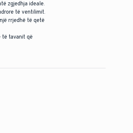
të zgjedhja ideale.
rore të ventilimit.
një rrjedhë të qetë
 të tavanit që
ndërtesat e reja pa