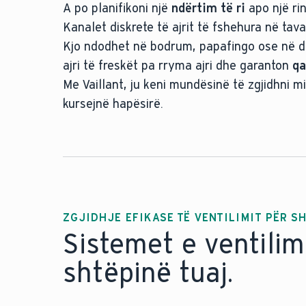
A po planifikoni një
ndërtim të ri
apo një ri
insta
Kanalet diskrete të ajrit të fshehura në ta
Ç
Kjo ndodhet në bodrum, papafingo ose në dh
ajri të freskët pa rryma ajri dhe garanton
qa
Me Vaillant, ju keni mundësinë të zgjidhni m
kursejnë hapësirë.
perfekte për rikonstruksion
një dhomë të veçantë shërbimesh
ZGJIDHJE EFIKASE TË VENTILIMIT PËR S
Sistemet e ventilim
shtëpinë tuaj.