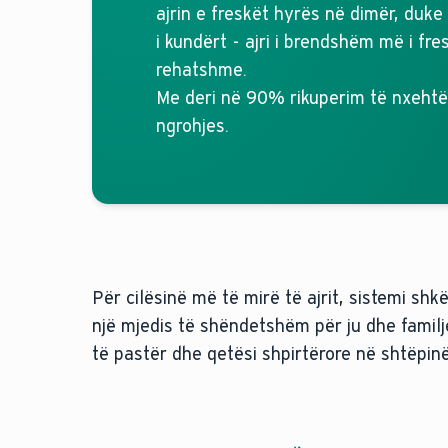
ajrin e freskët hyrës në dimër, duke
i kundërt - ajri i brendshëm më i fr
rehatshme.
Me deri në 90% rikuperim të nxehtë
ngrohjes.
Për cilësinë më të mirë të ajrit, sistemi sh
një mjedis të shëndetshëm për ju dhe familjen
të pastër dhe qetësi shpirtërore në shtëpinë