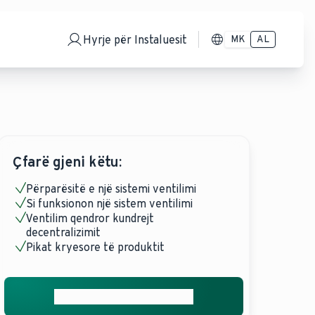
Hyrje për Instaluesit
MK
AL
Çfarë gjeni këtu:
Përparësitë e një sistemi ventilimi
Si funksionon një sistem ventilimi
Ventilim qendror kundrejt
decentralizimit
Pikat kryesore të produktit
Merrni ofertën tuaj falas