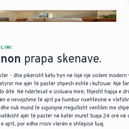
ILIMI
onon
prapa skenave.
stër - dhe pikërisht këtu hyn në lojë një sistem modern 
natyror me ajër të pastër shpesh është i kufizuar. Një fa
o ditë. Në ndërtesat e izoluara mirë, thjesht hapja e d
nën e nevojshme të ajrit pa humbur nxehtësinë e vlefsh
 dhe nuk mund të sigurojnë rregullisht ventilim me shpër
omatikisht ajër të pastër në katër muret tuaja 24 orë në 
 ajrit, por edhe rrisni vlerën e shtëpisë tuaj.