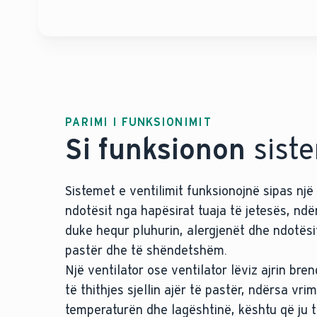
PARIMI I FUNKSIONIMIT
Si funksionon
siste
Sistemet e ventilimit funksionojnë sipas një 
ndotësit nga hapësirat tuaja të jetesës, ndë
duke hequr pluhurin, alergjenët dhe ndotësi
pastër dhe të shëndetshëm.
Një ventilator ose ventilator lëviz ajrin br
të thithjes sjellin ajër të pastër, ndërsa vri
temperaturën dhe lagështinë, kështu që ju t