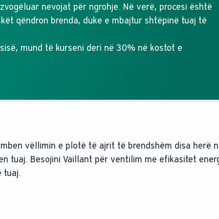
 zvogëluar nevojat për ngrohje. Në verë, procesi është
eskët qëndron brenda, duke e mbajtur shtëpinë tuaj të
sisë, mund të kurseni deri në 30% në kostot e
këmben vëllimin e plotë të ajrit të brendshëm disa herë n
 tuaj. Besojini Vaillant për ventilim me efikasitet energj
 tuaj.