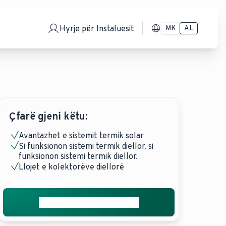
Hyrje për Instaluesit
MK
AL
Çfarë gjeni këtu:
Avantazhet e sistemit termik solar
Si funksionon sistemi termik diellor, si
funksionon sistemi termik diellor.
Llojet e kolektorëve diellorë
Merrni ofertën tuaj falas