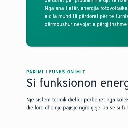
përdoret për prodhimin e ujit të nxeh
Nga ana tjetër, energjia fotovoltaike 
e cila mund të përdoret për të furni
përmbushur nevojat e përgjithshme t
PARIMI I FUNKSIONIMIT
Si funksionon energj
Një sistem termik diellor përbëhet nga kolekto
diellore dhe një pajisje ngrohjeje. Ja se si 