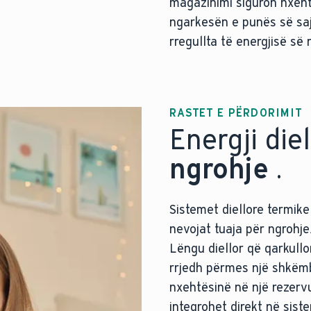
magazinimi siguron nxeht
ngarkesën e punës së saj.
rregullta të energjisë së
RASTET E PËRDORIMIT
Energji die
ngrohje
.
Sistemet diellore termik
nevojat tuaja për ngrohje
Lëngu diellor që qarkullo
rrjedh përmes një shkëmb
nxehtësinë në një rezerv
integrohet direkt në sist