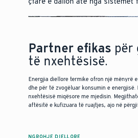
çfarë e dallon atë nga sistemet f
Partner efikas
për 
të nxehtësisë.
Energjia diellore termike ofron një mënyrë
dhe për të zvogëluar konsumin e energjisë. 
nxehtësisë miqësore me mjedisin. Megjithatë
aftësitë e kufizuara të ruajtjes, ajo në përg
NGROHJE DIELLORE