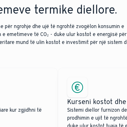
emeve termike diellore.
me për ngrohje dhe ujë të ngrohtë zvogëlon konsumin e
 e emetimeve të CO₂ - duke ulur kostot e energjisë për
itare mund të ulin kostot e investimit për një sistem di
Kurseni kostot dhe 
are kur zgjidhni të
Sistemi diellor furnizon d
prodhimin e ujit të ngroht
duke ulur kostot tuaja të e