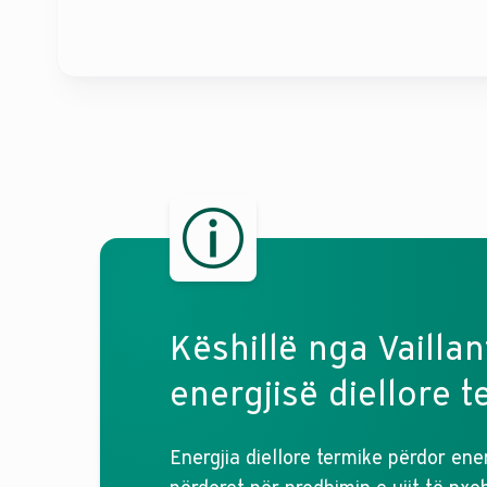
Këshillë nga Vailla
energjisë diellore t
Energjia diellore termike përdor ener