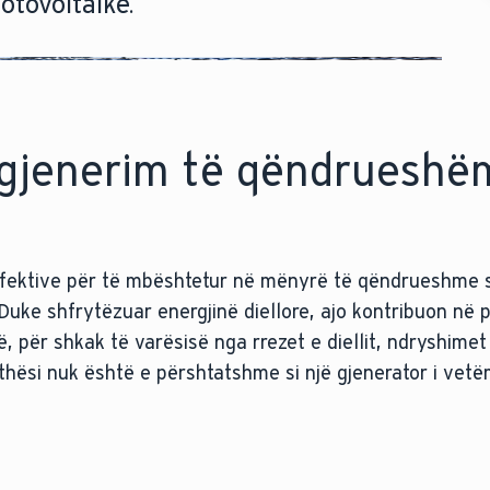
otovoltaike.
gjenerim të qëndrueshë
 efektive për të mbështetur në mënyrë të qëndrueshme 
Duke shfrytëzuar energjinë diellore, ajo kontribuon në 
, për shkak të varësisë nga rrezet e diellit, ndryshime
jithësi nuk është e përshtatshme si një gjenerator i vetë