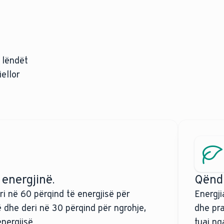
 lëndët
ellor
energjinë.
Qënd
eri në 60 përqind të energjisë për
Energji
ë dhe deri në 30 përqind për ngrohje,
dhe pra
nergjisë.
tuaj ng