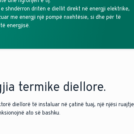
të dhe ngrohjen e tij.
e shndërron dritën e diellit direkt në energji elektrike,
zuar me energji një pompë nxehtësie, si dhe për të
ë energjisë.
ia termike diellore.
rë diellorë të instaluar në çatinë tuaj, një njësi ruajtje
funksionojnë ato së bashku.