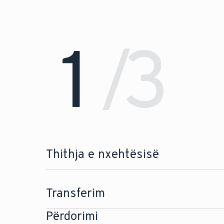
1
3
/
Thithja e nxehtësisë
Transferim
Përdorimi