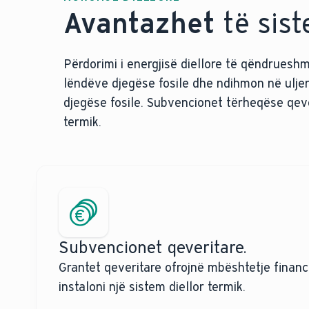
Avantazhet
të sist
Përdorimi i energjisë diellore të qëndruesh
lëndëve djegëse fosile dhe ndihmon në uljen
djegëse fosile. Subvencionet tërheqëse qever
termik.
Subvencionet qeveritare.
Grantet qeveritare ofrojnë mbështetje financi
instaloni një sistem diellor termik.