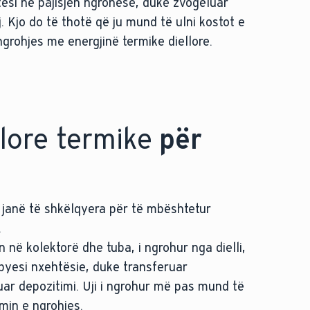
ësi në pajisjen ngrohëse, duke zvogëluar
 Kjo do të thotë që ju mund të ulni kostot e
 ngrohjes me energjinë termike diellore.
llore termike
për
e janë të shkëlqyera për të mbështetur
.
n në kolektorë dhe tuba, i ngrohur nga dielli,
yesi nxehtësie, duke transferuar
uar depozitimi. Uji i ngrohur më pas mund të
emin e ngrohjes.