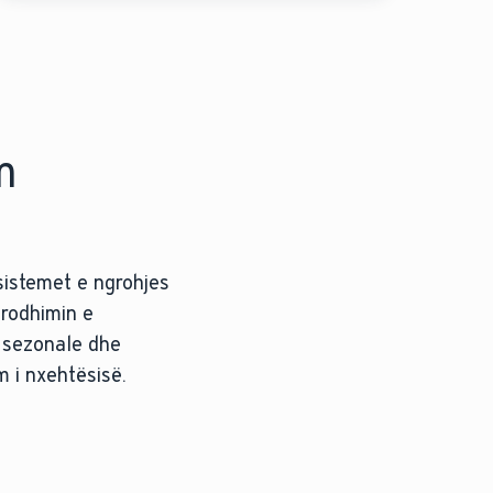
m
sistemet e ngrohjes
prodhimin e
t sezonale dhe
m i nxehtësisë.