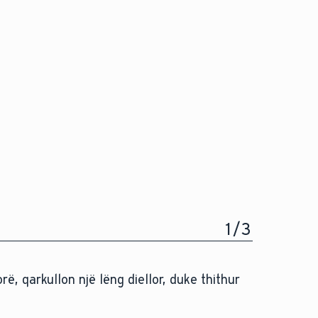
1
/
3
rë, qarkullon një lëng diellor, duke thithur