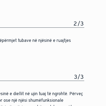
2
/
3
ëpërmjet tubave në njësinë e ruajtjes
3
/
3
sinë e diellit në ujin tuaj të ngrohtë. Përveç
or ose një njësi shumëfunksionale