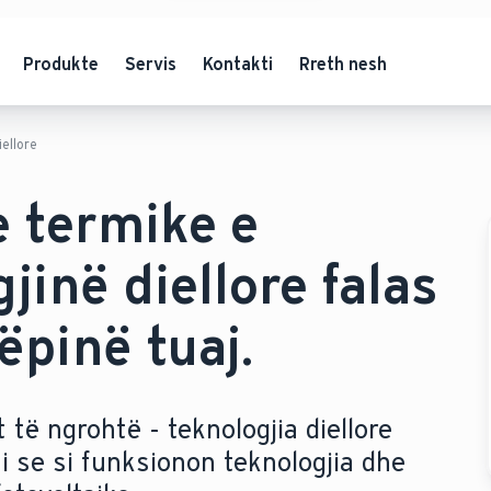
Produkte
Servis
Kontakti
Rreth nesh
iellore
e termike e
inë diellore falas
ëpinë tuaj.
t të ngrohtë - teknologjia diellore
i se si funksionon teknologjia dhe