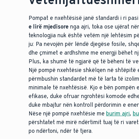
Pompat e nxehtësisë janë standardi i ri pas
e lirë mjedisore
nga ajri, toka ose ujërat n
teknologjia nuk është vetëm një lehtësim pë
ju: Pa nevojën për lëndë djegëse fosile, shq
dhe çmimet e ardhshme me energji bëhet një
Plus, ka shumë të ngjarë që të bëheni të v
Një pompë nxehtësie shkëlqen në shtëpitë e
përmbushin standardet më të larta të izolim
minimale të nxehtësisë. Kjo e bën pompën e
efikase, duke ofruar ngrohtësi komode edhe
duke mbajtur nën kontroll përdorimin e energ
Nëse një pompë nxehtësie me
burim ajri
,
bu
përshtatet më mirë ndërtimit tuaj të ri vare
po ndërtoni, ndër të tjera.