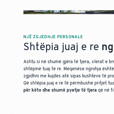
NJË ZGJEDHJE PERSONALE
Shtëpia juaj e re
ngr
Ashtu si në shumë gjëra të tjera, vlerat e 
shtëpinë tuaj të re. Meqenëse ngrohja është 
zgjidhni me kujdes atë sipas kushteve të pr
Që shtëpia juaj e re të përmbushë pritjet t
për këto dhe shumë pyetje të tjera
që në fi