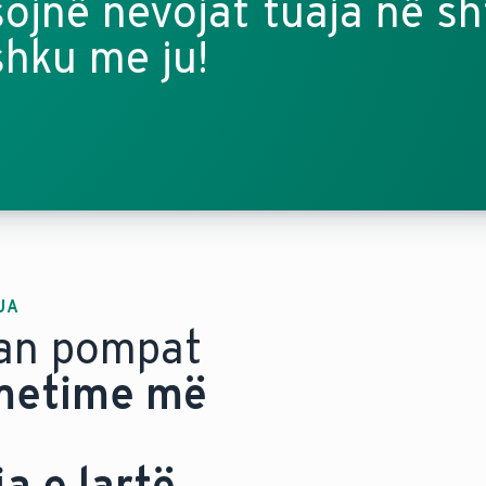
sojnë nevojat tuaja në s
shku me ju!
JA
uan pompat
etime më
a e lartë
.