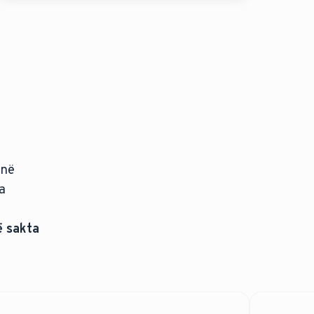
 në
a
ë sakta