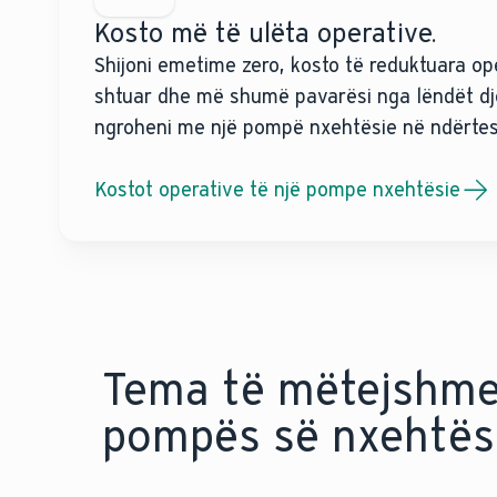
Kosto më të ulëta operative.
Shijoni emetime zero, kosto të reduktuara ope
shtuar dhe më shumë pavarësi nga lëndët dje
ngroheni me një pompë nxehtësie në ndërtesë
Kostot operative të një pompe nxehtësie
Tema të mëtejshme
pompës së nxehtësi