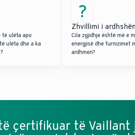
Zhvillimi i ardhshë
ë të ulëta apo
Cila zgjidhje është më e m
ë ulëta dhe a ka
energjisë dhe furnizimet 
j?
ardhmen?
ë çertifikuar të Vaillant 