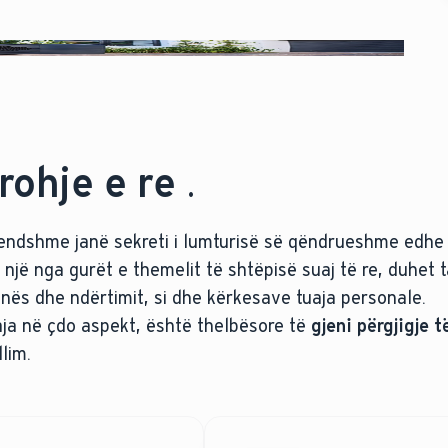
ohje e re
.
brendshme janë sekreti i lumturisë së qëndrueshme edhe
një nga gurët e themelit të shtëpisë suaj të re, duhet t
onës dhe ndërtimit, si dhe kërkesave tuaja personale.
uaja në çdo aspekt, është thelbësore të
gjeni përgjigje t
llim.