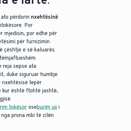
i ato përdorin
nxehtësinë
ëntokësore. Por
r mjedisin, por edhe për
etësimi për furnizimin
 çështje e së kaluarës.
etëmjaftueshëm.
 reja sepse ata
it, duke siguruar humbje
 nxehtësisë tepër
 kur është ftohtë jashtë,
jisë.
rim tokësor
ose
burim uji
i
t nga prona mbi të cilën