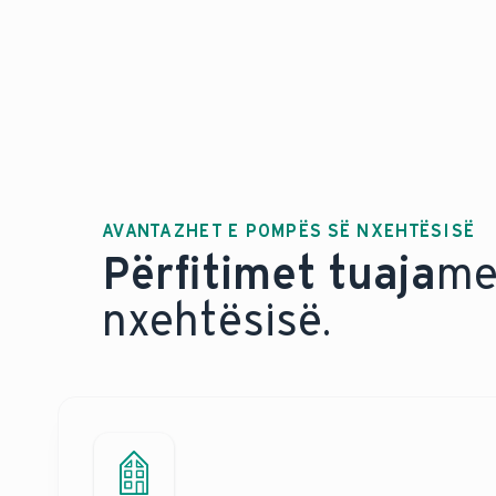
AVANTAZHET E POMPËS SË NXEHTËSISË
Përfitimet tuaja
me
nxehtësisë.