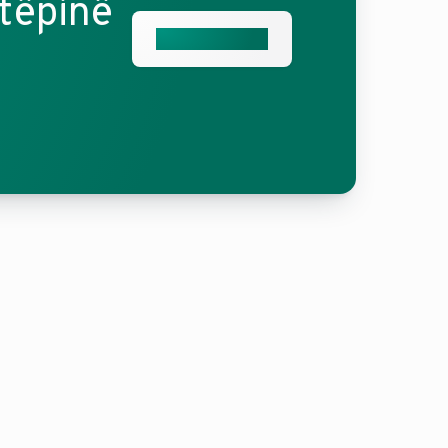
htëpinë
Na kontaktoni