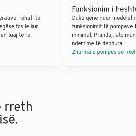
Funksionim i heshtu
rative, rehati të
Duke qenë ndër modelet m
gëse fosile kur
funksionimit të pompave t
n tuaj të re.
minimal. Prandaj, ato mu
ndërtime të dendura.
Zhurma e pompës së nxeh
 rreth
së.