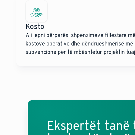
Kosto
A i jepni përparësi shpenzimeve fillestare m
kostove operative dhe qëndrueshmërisë më t
subvencione për të mbështetur projektin tua
Ekspertët tanë t