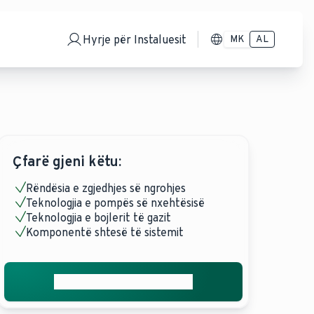
Hyrje për Instaluesit
MK
AL
Çfarë gjeni këtu:
Rëndësia e zgjedhjes së ngrohjes
Teknologjia e pompës së nxehtësisë
Teknologjia e bojlerit të gazit
Komponentë shtesë të sistemit
Merrni ofertën tuaj falas