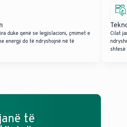
m
Tekno
ira duke qenë se legjislacioni, çmimet e
Cilat j
me energji do të ndryshojnë në të
ndrysh
shtesë 
janë të