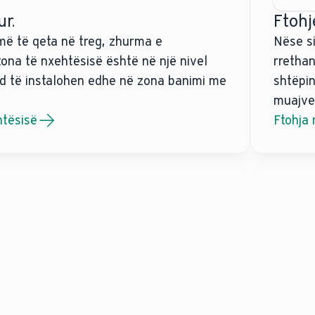
r.
Ftohj
ë të qeta në treg, zhurma e
Nëse si
ona të nxehtësisë është në një nivel
rretha
nd të instalohen edhe në zona banimi me
shtëpin
muajve 
tësisë
Ftohja