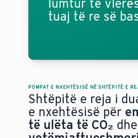
lumtur të vlerë
tuaj të re së ba
POMPAT E NXEHTËSISË NË SHTËPITË E RE
Shtëpitë e reja i d
e nxehtësisë për
em
të ulëta të CO₂
dhe
vetëmjaftueshmeri