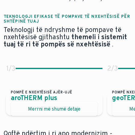
TEKNOLOGJI EFIKASE TË POMPAVE TË NXEHTËSISË PËR
SHTËPINË TUAJ
Teknologji të ndryshme të pompave të
nxehtësisë gjithashtu
themeli i sistemit
tuaj të ri të pompës së nxehtësisë
.
1
/
3
2
/
3
POMPË E NXEHTËSISË AJËR-UJË
POMPË NXE
aroTHERM plus
geoTE
Efikasitet në formën e tij më fleksibile.
Pompa 
Merrni më shumë detaje
Me
Pompa jonë më efikase e nxehtësisë ajër/ujë ul kos
Pom
Pompa jonë më e qetë e nxehtësisë ajër/ujë me 28 d
Shu
Liri maksimale pozicionimi falë zonave mbrojtëse u
Mun
Qoftë ndërtim i ri apo modernizim -