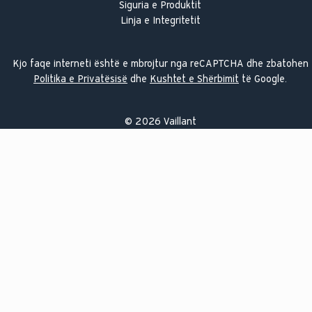
Siguria e Produktit
Linja e Integritetit
Kjo faqe interneti është e mbrojtur nga reCAPTCHA dhe zbatohen
Politika e Privatësisë
dhe
Kushtet e Shërbimit
të Google.
©
2026
Vaillant