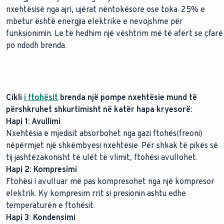
nxehtësisë nga ajri, ujërat nëntokësore ose toka. 25% e
mbetur është energjia elektrike e nevojshme për
funksionimin. Le të hedhim një vështrim më të afërt se çfarë
po ndodh brenda.
Cikli
i ftohësit
brenda një pompe nxehtësie mund të
përshkruhet shkurtimisht në katër hapa kryesorë:
Hapi 1: Avullimi
Nxehtësia e mjedisit absorbohet nga gazi ftohës(freoni)
nëpërmjet një shkëmbyesi nxehtësie. Për shkak të pikës së
tij jashtëzakonisht të ulët të vlimit, ftohësi avullohet.
Hapi 2: Kompresimi
Ftohësi i avulluar më pas kompresohet nga një kompresor
elektrik. Ky kompresim rrit si presionin ashtu edhe
temperaturën e ftohësit.
Hapi 3: Kondensimi