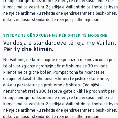
të siguruar që funksionon në mënyrë të përsosur, edhe në
klimat më të vështira. Zgjedhja e Vaillant do të thotë të hysh
në një të ardhme ku rehatia dhe qëndrueshmëria bashkohen,
duke vendosur standarde të reja për ju dhe mjedisin.
SISTEME TË QËNDRUESHME PËR SHTËPITË MODERNE
Vendosja e standardeve të reja me Vaillant.
Për ty dhe klimën.
Në Vaillant, ne kombinojmë ekspertizën me inovacionin për
të ofruar zgjidhje ngrohjeje për më shumë se 30 milionë
klientë në të gjithë botën. Pompat tona të nxehtësisë
ofrojnë efikasitet dhe besueshmëri të jashtëzakonshme,
duke u përshtatur pa probleme në shtëpi. Çdo njësi i
nënshtrohet rreth 300 testeve gjatë ciklit të prodhimit për
të siguruar që funksionon në mënyrë të përsosur, edhe në
klimat më të vështira. Zgjedhja e Vaillant do të thotë të hysh
në një të ardhme ku rehatia dhe qëndrueshmëria bashkohen,
duke vendosur standarde të reja për ju dhe mjedisin.