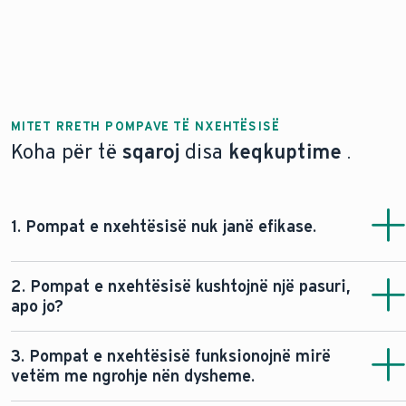
MITET RRETH POMPAVE TË NXEHTËSISË
Koha për të
sqaroj
disa
keqkuptime
.
1. Pompat e nxehtësisë nuk janë efikase.
Me siguri që po! Në kushtet e duhura,
pompat moderne
2. Pompat e nxehtësisë kushtojnë një pasuri,
të nxehtësisë Vaillant janë jashtëzakonisht efikase
. Deri
apo jo?
në 75% të energjisë së gjeneruar vjen nga nxehtësia e
ambientit. Vetëm pjesa tjetër furnizohet me energji
Vetëm një minutë! Është e vërtetë që kostot fillestare
3. Pompat e nxehtësisë funksionojnë mirë
elektrike.
për një pompë nxehtësie janë më të larta se për sistemet
vetëm me ngrohje nën dysheme.
e tjera të ngrohjes. Por mos harroni subvencionet