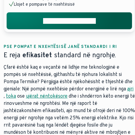
Llojet e pompave të nxehtësisë
Merrni ofertën tuaj falas
PSE POMPAT E NXEHTËSISË JANË STANDARDI I RI
E reja
efikasitet
standard në ngrohje.
Çfarë është kaq e veçantë në lidhje me teknologjinë e
pompës së nxehtësisë, gjithashtu të njohura lokalisht si
Pompa Termike? Përgjigja është njëkohësisht e thjeshtë dhe
gjeniale: Një pompë nxehtësie përdor energjinë e lirë nga
ajri
,
toka
ose
ujërat nëntokësore
dhe i shndërron këto energji të
rinovueshme në ngrohtësi. Me një raport të
jashtëzakonshëm efikasiteti, ajo mund të ofrojë deri në 100%
energji për ngrohje nga vetëm 25% energji elektrike. Kjo risi
rrit pavarësinë tuaj nga lëndët djegëse fosile dhe ju
mundëson të kontribuoni në mënyrë aktive në mbrojtjen e