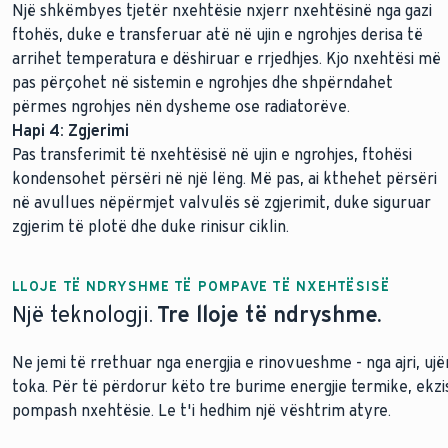
Një shkëmbyes tjetër nxehtësie nxjerr nxehtësinë nga gazi
ftohës, duke e transferuar atë në ujin e ngrohjes derisa të
arrihet temperatura e dëshiruar e rrjedhjes. Kjo nxehtësi më
pas përçohet në sistemin e ngrohjes dhe shpërndahet
përmes ngrohjes nën dysheme ose radiatorëve.
Hapi 4: Zgjerimi
Pas transferimit të nxehtësisë në ujin e ngrohjes, ftohësi
kondensohet përsëri në një lëng. Më pas, ai kthehet përsëri
në avullues nëpërmjet valvulës së zgjerimit, duke siguruar
zgjerim të plotë dhe duke rinisur ciklin.
LLOJE TË NDRYSHME TË POMPAVE TË NXEHTËSISË
Një teknologji.
Tre lloje të ndryshme.
Ne jemi të rrethuar nga energjia e rinovueshme - nga ajri, u
toka. Për të përdorur këto tre burime energjie termike, ekzi
pompash nxehtësie. Le t'i hedhim një vështrim atyre.