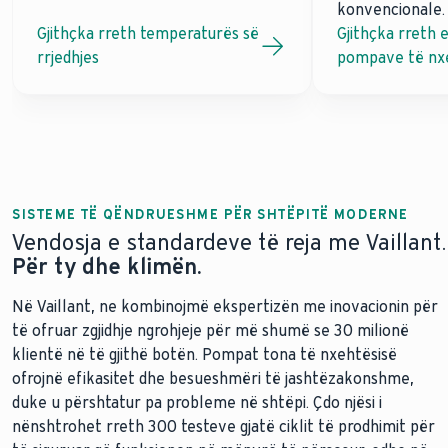
konvencionale.
Gjithçka rreth temperaturës së
Gjithçka rreth e
rrjedhjes
pompave të nx
SISTEME TË QËNDRUESHME PËR SHTËPITË MODERNE
Vendosja e standardeve të reja me Vaillant.
Për ty dhe klimën.
Në Vaillant, ne kombinojmë ekspertizën me inovacionin për
të ofruar zgjidhje ngrohjeje për më shumë se 30 milionë
klientë në të gjithë botën. Pompat tona të nxehtësisë
ofrojnë efikasitet dhe besueshmëri të jashtëzakonshme,
duke u përshtatur pa probleme në shtëpi. Çdo njësi i
nënshtrohet rreth 300 testeve gjatë ciklit të prodhimit për