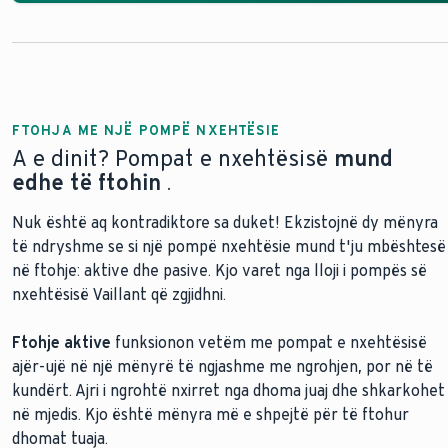
FTOHJA ME NJË POMPË NXEHTËSIE
A e dinit? Pompat e nxehtësisë
mund
edhe të ftohin
.
Nuk është aq kontradiktore sa duket! Ekzistojnë dy mënyra
të ndryshme se si një pompë nxehtësie mund t'ju mbështesë
në ftohje: aktive dhe pasive. Kjo varet nga lloji i pompës së
nxehtësisë Vaillant që zgjidhni.
Ftohje aktive
funksionon vetëm me pompat e nxehtësisë
ajër-ujë në një mënyrë të ngjashme me ngrohjen, por në të
kundërt. Ajri i ngrohtë nxirret nga dhoma juaj dhe shkarkohet
në mjedis. Kjo është mënyra më e shpejtë për të ftohur
dhomat tuaja.