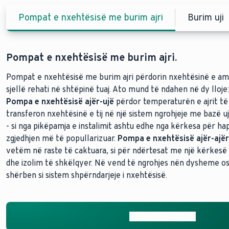
Pompat e nxehtësisë me burim ajri
Burim uji
Pompat e nxehtësisë me burim ajri.
Pompat e nxehtësisë me burim uji.
Pompat e nxehtësisë me burim tokësor.
Pompat e nxehtësisë me burim ajri përdorin nxehtësinë e ambi
Pompat e nxehtësisë ujë-ujë
Një
pompë nxehtësie për ujëra nëntokësore
ofrojnë efikasitet të jashtëza
ofron efikasite
sjellë rehati në shtëpinë tuaj. Ato mund të ndahen në dy lloje:
miqësore me klimën duke u lidhur me ujërat nëntokësore të 
shfrytëzuar nxehtësinë natyrore të tokës. Të njohura si pom
Pompa e nxehtësisë ajër-ujë
diellore. Të njohura si pompa nxehtësie për ujëra nëntokësor
gjeotermale ose pompa nxehtësie me ujë të kripur, këto sist
përdor temperaturën e ajrit të
transferon nxehtësinë e tij në një sistem ngrohjeje me bazë uji. 
të lartë të performancës vjetore (APF) në mesin e sisteme
gjeotermale përmes kolektorëve ose sondave për të ofruar 
- si nga pikëpamja e instalimit ashtu edhe nga kërkesa për ha
nxehtësisë. Ndërsa instalimi përfshin shpime dhe kërkon kon
nxehtë të besueshëm. Ndërsa instalimi kërkon disa gërmime 
zgjedhjen më të popullarizuar.
lokale të ujit për miratim, këto pompa nxehtësie ofrojnë efik
pompat e nxehtësisë me burim ajri, përpjekja shpërblehet me
Pompa e nxehtësisë ajër-ajër
vetëm në raste të caktuara, si për ndërtesat me një kërkesë
pakrahasueshëm, duke i bërë ato një zgjedhje të zgjuar për sh
lartë për shtëpinë tuaj.
dhe izolim të shkëlqyer. Në vend të ngrohjes nën dysheme ose
shërben si sistem shpërndarjeje i nxehtësisë.
Zhytuni në njohuri
Zhytuni në njohuri
Zhytuni në njohuri