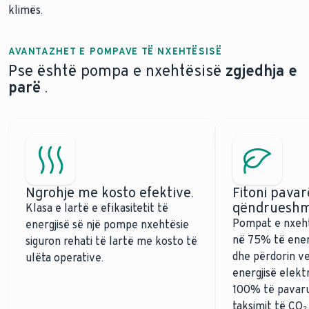
klimës.
AVANTAZHET E POMPAVE TË NXEHTËSISË
Pse është pompa e nxehtësisë
zgjedhja e
parë
.
Ngrohje me kosto efektive.
Fitoni pavar
qëndrueshm
Klasa e lartë e efikasitetit të
Pompat e nxehtë
energjisë së një pompe nxehtësie
në 75% të energ
siguron rehati të lartë me kosto të
dhe përdorin 
ulëta operative.
energjisë elektr
100% të pavarur
taksimit të CO₂