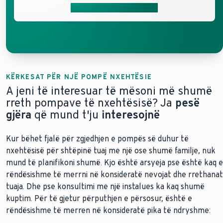
Merrni ofertën tuaj falas
KËRKESAT PËR NJË POMPË NXEHTËSIE
A jeni të interesuar të mësoni më shumë
rreth pompave të nxehtësisë? Ja
pesë
gjëra
që mund t'ju
interesojnë
Kur bëhet fjalë për zgjedhjen e pompës së duhur të
nxehtësisë për shtëpinë tuaj me një ose shumë familje, nuk
mund të planifikoni shumë. Kjo është arsyeja pse është kaq e
rëndësishme të merrni në konsideratë nevojat dhe rrethanat
tuaja. Dhe pse konsultimi me një instalues ka kaq shumë
kuptim. Për të gjetur përputhjen e përsosur, është e
rëndësishme të merren në konsideratë pika të ndryshme: