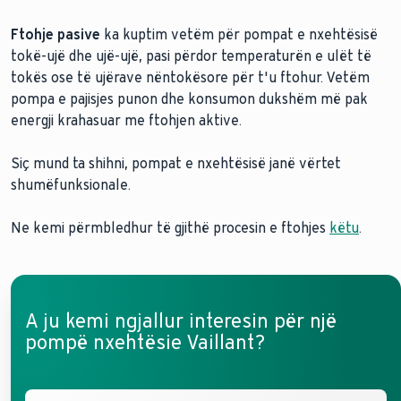
Ftohje pasive
ka kuptim vetëm për pompat e nxehtësisë
tokë-ujë dhe ujë-ujë, pasi përdor temperaturën e ulët të
tokës ose të ujërave nëntokësore për t'u ftohur. Vetëm
pompa e pajisjes punon dhe konsumon dukshëm më pak
energji krahasuar me ftohjen aktive.
Siç mund ta shihni, pompat e nxehtësisë janë vërtet
shumëfunksionale.
Ne kemi përmbledhur të gjithë procesin e ftohjes
këtu
.
A ju kemi ngjallur interesin për një
pompë nxehtësie Vaillant?