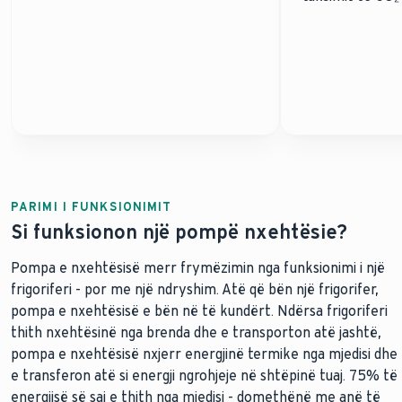
PARIMI I FUNKSIONIMIT
Si funksionon një pompë nxehtësie?
Pompa e nxehtësisë merr frymëzimin nga funksionimi i një
frigoriferi - por me një ndryshim. Atë që bën një frigorifer,
pompa e nxehtësisë e bën në të kundërt. Ndërsa frigoriferi
thith nxehtësinë nga brenda dhe e transporton atë jashtë,
pompa e nxehtësisë nxjerr energjinë termike nga mjedisi dhe
e transferon atë si energji ngrohjeje në shtëpinë tuaj. 75% të
energjisë së saj e thith nga mjedisi - domethënë me anë të