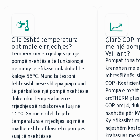
Cila është temperatura
Çfarë COP m
optimale e rrjedhjes?
me një pom
Vaillant?
Temperatura e rrjedhjes që një
Pompat tona të
pompë nxehtësie të funksionojë
krenohen me ef
në mënyrë efikase nuk duhet të
mbresëlënës, s
kalojë 55°C. Mund ta testoni
COP (Koeficient
lehtësisht nëse shtëpia juaj mund
Pompa e nxehtë
të përballojë një pompë nxehtësie
aroTHERM plus 
duke ulur temperaturën e
COP prej 4, du
rrjedhjes së radiatorëve tuaj në
nxehtësi për kW
55°C. Sa më e ulët të jetë
Ky efikasitet m
temperatura e rrjedhjes, aq më e
ndjeshëm kostot
madhe është efikasiteti i pompës
krahasuar me s
suaj të nxehtësisë.