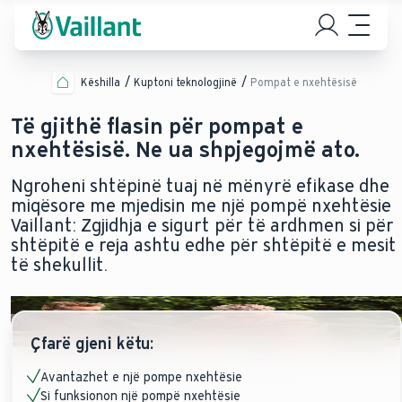
Këshilla
Kuptoni teknologjinë
Pompat e nxehtësisë
Të gjithë flasin për pompat e
nxehtësisë. Ne ua shpjegojmë ato.
Ngroheni shtëpinë tuaj në mënyrë efikase dhe
miqësore me mjedisin me një pompë nxehtësie
Vaillant: Zgjidhja e sigurt për të ardhmen si për
shtëpitë e reja ashtu edhe për shtëpitë e mesit
të shekullit.
Çfarë gjeni këtu:
Avantazhet e një pompe nxehtësie
Si funksionon një pompë nxehtësie