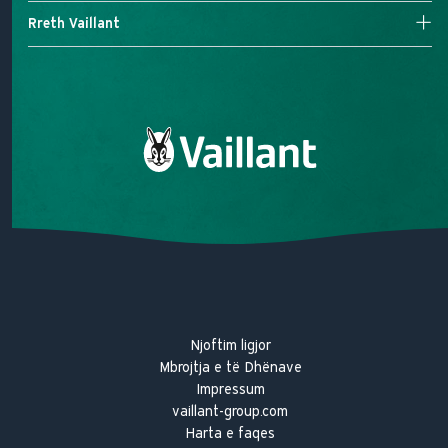
Kontrollet
Kërkim për servis
Rreth Vaillant
Kaldaja Elektrike
Na kontaktoni
Misioni ynë
Premtimi ynë për cilësi
Historia e Vaillant
Njoftim ligjor
Mbrojtja e të Dhënave
Impressum
vaillant-group.com
Harta e faqes