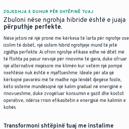
ZGJEDHJA E DUHUR PËR SHTËPINË TUAJ
Zbuloni nëse ngrohja hibride është e juaja
përputhje perfekte.
Nëse jetoni në një pronë me kërkesa të larta për ngrohje ose
izolim të dobët, një sistem hibrid ngrohjeje mund të jetë
zgjidhja perfekte. Ai ofron ngrohje efikase edhe në ditët më
të ftohta pa pasur nevojë për rinovime të gjera, duke ofruar
një alternativë miqësore me klimën kur vetëm një pompë
nxehtësie nuk është e mjaftueshme. Ideale për ata që
kërkojnë pavarësi më të madhe nga lëndët djegëse fosile,
këto sisteme mundësojnë një kalim gradual në energjinë e
rinovueshme, duke zvogëluar konsumin e gazit dhe kostot
operative, ndërsa rrisin efikasitetin e energjisë me kalimin e
kohës.
Transformoni shtëpinë tuaj me instalime