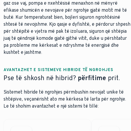
gaz ose vaj, pompa e nxehtësisë menaxhon në mënyrë
efikase shumicën e nevojave për ngrohje gjatë motit më të
butë. Kur temperaturat bien, bojleri siguron ngrohtësinë
shtesë të nevojshme. Kjo qasje e dyfishtë, e përdorur shpesh
për shtëpitë e vjetra më pak të izoluara, siguron që shtëpia
juaj të qëndrojë komode gjatë gjithë vitit, duke u përshtatur
pa probleme me kërkesat e ndryshme të energjisë dhe
kushtet e jashtme.
AVANTAZHET E SISTEMEVE HIBRIDE TË NGROHJES
Pse të shkosh në hibrid?
përfitime
prit.
Sistemet hibride të ngrohjes përmbushin nevojat unike të
shtëpive, veçanërisht ato me kërkesa të larta për ngrohje.
Le të shohim avantazhet e një sistemi të tillë: