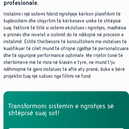
profesionale.
Instalimi i një sistemi hibrid ngrohjeje kërkon planifikim të
kujdesshëm dhe shqyrtim të kërkesave unike të shtëpisë
suaj. Faktorë të tillë si sistemi ekzistues i ngrohjes, madhësia
e pronës dhe nivelet e izolimit do të ndikojnë në procesin e
instalimit. Është thelbësore të konsultoheni me instalues të
kualifikuar të cilët mund të ofrojnë zgjidhje të personalizuara
dhe të sigurojnë performancë optimale. Me rrjetin tonë të
shërbimeve më të mira në klasën e tyre, ne mund t'ju
ndihmojmë të gjeni instalues të aftë aty pranë, duke e bërë
projektin tuaj një sukses nga fillimi në fund.
Transformoni sistemin e ngrohjes së
shtëpisë suaj sot!