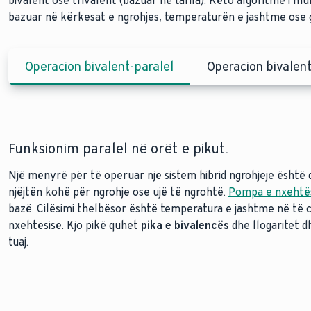
bivalent ose trivalent (bazuar në tarifa). Këto algoritme i m
bazuar në kërkesat e ngrohjes, temperaturën e jashtme ose 
Operacion bivalent-paralel
Operacion bivalent
Funksionim paralel në orët e pikut.
Një mënyrë për të operuar një sistem hibrid ngrohjeje është q
pikë trivalence
njëjtën kohë për ngrohje ose ujë të ngrohtë.
Pompa e nxehtë
bazë. Cilësimi thelbësor është temperatura e jashtme në të c
nxehtësisë. Kjo pikë quhet
pika e bivalencës
dhe llogaritet d
bojlerin e ga
tuaj.