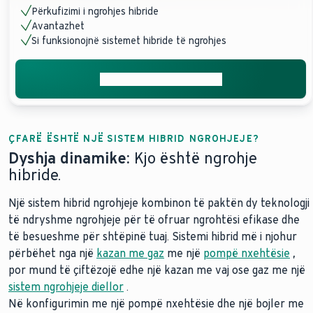
Përkufizimi i ngrohjes hibride
Avantazhet
Si funksionojnë sistemet hibride të ngrohjes
Merrni ofertën tuaj falas
ÇFARË ËSHTË NJË SISTEM HIBRID NGROHJEJE?
Dyshja dinamike:
Kjo është ngrohje
hibride.
Një sistem hibrid ngrohjeje kombinon të paktën dy teknologji
të ndryshme ngrohjeje për të ofruar ngrohtësi efikase dhe
të besueshme për shtëpinë tuaj. Sistemi hibrid më i njohur
përbëhet nga një
kazan me gaz
me një
pompë nxehtësie
,
por mund të çiftëzojë edhe një kazan me vaj ose gaz me një
sistem ngrohjeje diellor
.
Në konfigurimin me një pompë nxehtësie dhe një bojler me