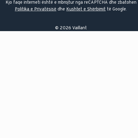
Kjo faqe interneti është e mbrojtur nga reCAPTCHA dhe zbatohen
Politika e Privatësisë
dhe
Kushtet e Shërbimit
të Google.
©
2026
Vaillant