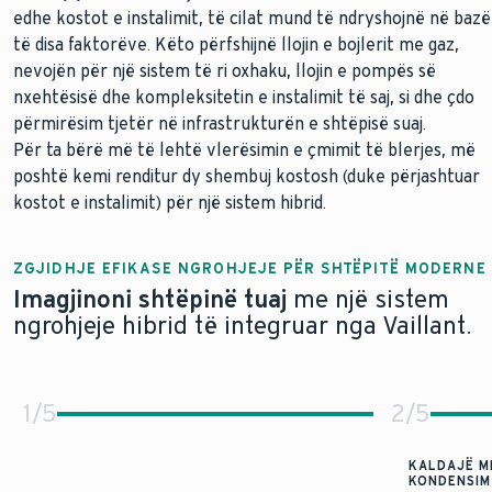
edhe kostot e instalimit, të cilat mund të ndryshojnë në bazë
të disa faktorëve. Këto përfshijnë llojin e bojlerit me gaz,
nevojën për një sistem të ri oxhaku, llojin e pompës së
nxehtësisë dhe kompleksitetin e instalimit të saj, si dhe çdo
përmirësim tjetër në infrastrukturën e shtëpisë suaj.
Për ta bërë më të lehtë vlerësimin e çmimit të blerjes, më
poshtë kemi renditur dy shembuj kostosh (duke përjashtuar
kostot e instalimit) për një sistem hibrid.
ZGJIDHJE EFIKASE NGROHJEJE PËR SHTËPITË MODERNE
Imagjinoni shtëpinë tuaj
me një sistem
ngrohjeje hibrid të integruar nga Vaillant.
1
/
5
2
/
5
KALDAJË ME
KONDENSIM