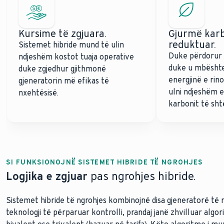
Kursime të zgjuara.
Gjurmë karb
reduktuar.
Sistemet hibride mund të ulin
Duke përdorur 
ndjeshëm kostot tuaja operative
duke u mbësht
duke zgjedhur gjithmonë
energjinë e ri
gjeneratorin më efikas të
ulni ndjeshëm 
nxehtësisë.
karbonit të shtë
SI FUNKSIONOJNË SISTEMET HIBRIDE TË NGROHJES
Logjika e zgjuar
pas ngrohjes hibride.
Sistemet hibride të ngrohjes kombinojnë disa gjeneratorë të 
teknologji të përparuar kontrolli, prandaj janë zhvilluar algo