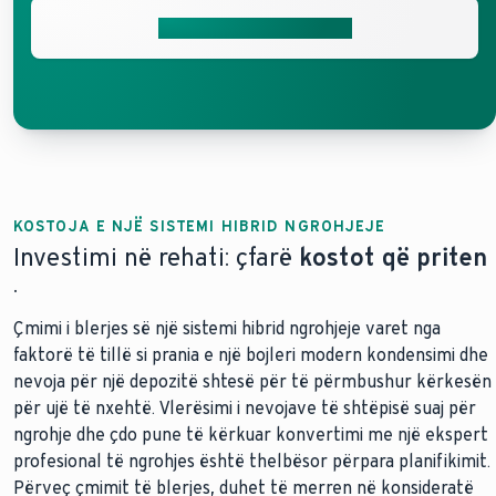
Merrni ofertën tuaj falas
KOSTOJA E NJË SISTEMI HIBRID NGROHJEJE
Investimi në rehati: çfarë
kostot që priten
.
Çmimi i blerjes së një sistemi hibrid ngrohjeje varet nga
faktorë të tillë si prania e një bojleri modern kondensimi dhe
nevoja për një depozitë shtesë për të përmbushur kërkesën
për ujë të nxehtë. Vlerësimi i nevojave të shtëpisë suaj për
ngrohje dhe çdo pune të kërkuar konvertimi me një ekspert
profesional të ngrohjes është thelbësor përpara planifikimit.
Përveç çmimit të blerjes, duhet të merren në konsideratë