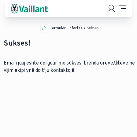
Formulari i ofertës
Sukses
Sukses!
Emaili juaj është dërguar me sukses, brenda orëve/ditëve në
vijim ekipi ynë do t'ju kontaktojë!