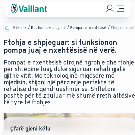
Këshilla
Kuptoni teknologjinë
Pompat e nxehtësisë
Ftohja me një
Ftohja e shpjeguar: si funksionon
pompa juaj e nxehtësisë në verë.
Pompat e nxehtësisë ofrojnë ngrohje dhe ftohje
për shtëpinë tuaj, duke siguruar rehati gjatë
gjithë vitit. Me teknologjinë miqësore me
mjedisin, shijoni një përzierje perfekte të
rehatisë dhe qëndrueshmërisë. Shfletoni
poshtë për të zbuluar më shumë rreth aftësive
të tyre të ftohjes.
Çfarë gjeni këtu: