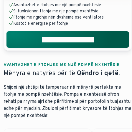
Avantazhet e ftohjes me një pompë nxehtësie
Si funksionon ftohja me një pompë nxehtësie
Ftohje me ngrohje nën dysheme ose ventilatorë
Kostot e energjisë për ftohje
Merrni ofertën tuaj falas
AVANTAZHET E FTOHJES ME NJË POMPË NXEHTËSIE
Mënyra e natyrës për të
Qëndro i qetë.
Shijoni një shtëpi të temperuar në mënyrë perfekte me
ftohje me pompë nxehtësie. Pompa e nxehtësisë ofron
rehati pa rryma ajri dhe përfitime si për portofolin tuaj ashtu
edhe për mjedisin. Zbuloni përfitimet kryesore të ftohjes me
një pompë nxehtësie: