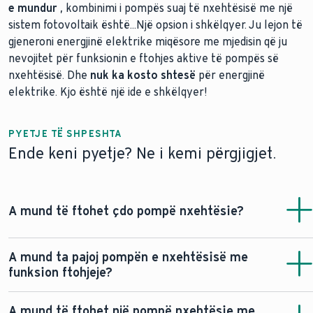
e mundur
, kombinimi i pompës suaj të nxehtësisë me një
sistem fotovoltaik është...
Një opsion i shkëlqyer. Ju lejon të
gjeneroni energjinë elektrike miqësore me mjedisin që ju
nevojitet për funksionin e ftohjes aktive të pompës së
nxehtësisë. Dhe
nuk ka kosto shtesë
për energjinë
elektrike. Kjo është një ide e shkëlqyer!
PYETJE TË SHPESHTA
Ende keni pyetje? Ne i kemi përgjigjet.
A mund të ftohet çdo pompë nxehtësie?
Shumica e
pompave të nxehtësisë ajër-ujë
tani përfshijnë
A mund ta pajoj pompën e nxehtësisë me
funksione ftohjeje aktive, ndërsa
pompat e nxehtësisë
funksion ftohjeje?
me burim tokën
mund të përdorin ftohje natyrale me
pajisje speciale të cilat transferojnë nxehtësinë nga rrjeti i
Po, shumë modele të pompave të nxehtësisë mund të
A mund të ftohet një pompë nxehtësie me
ngrohjes në tokë.