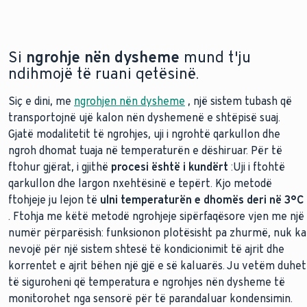
Si
ngrohje nën dysheme
mund t'ju
ndihmojë të ruani qetësinë.
Siç e dini, me
ngrohjen nën dysheme
, një sistem tubash që
transportojnë ujë kalon nën dyshemenë e shtëpisë suaj.
Gjatë modalitetit të ngrohjes, uji i ngrohtë qarkullon dhe
ngroh dhomat tuaja në temperaturën e dëshiruar. Për të
ftohur gjërat, i gjithë
procesi është i kundërt
:
Uji i ftohtë
qarkullon dhe largon nxehtësinë e tepërt. Kjo metodë
ftohjeje ju lejon të
ulni temperaturën e dhomës deri në 3°C
. Ftohja me këtë metodë ngrohjeje sipërfaqësore vjen me një
numër përparësish: funksionon plotësisht pa zhurmë, nuk ka
nevojë për një sistem shtesë të kondicionimit të ajrit dhe
korrentet e ajrit bëhen një gjë e së kaluarës. Ju vetëm duhet
të siguroheni që temperatura e ngrohjes nën dysheme të
monitorohet nga sensorë për të parandaluar kondensimin.