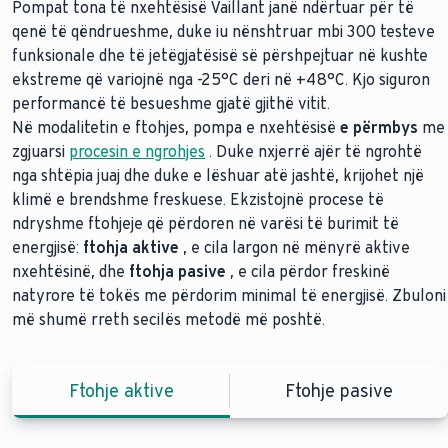
Pompat tona të nxehtësisë Vaillant janë ndërtuar për të
qenë të qëndrueshme, duke iu nënshtruar mbi 300 testeve
funksionale dhe të jetëgjatësisë së përshpejtuar në kushte
ekstreme që variojnë nga -25°C deri në +48°C. Kjo siguron
performancë të besueshme gjatë gjithë vitit.
Në modalitetin e ftohjes, pompa e nxehtësisë
e përmbys
me
zgjuarsi
procesin e ngrohjes
. Duke nxjerrë ajër të ngrohtë
nga shtëpia juaj dhe duke e lëshuar atë jashtë, krijohet një
klimë e brendshme freskuese. Ekzistojnë procese të
ndryshme ftohjeje që përdoren në varësi të burimit të
energjisë:
ftohja aktive
, e cila largon në mënyrë aktive
nxehtësinë, dhe
ftohja pasive
, e cila përdor freskinë
natyrore të tokës me përdorim minimal të energjisë. Zbuloni
më shumë rreth secilës metodë më poshtë.
Ftohje aktive
Ftohje pasive