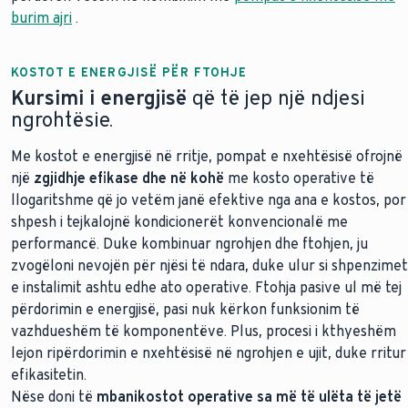
burim ajri
.
KOSTOT E ENERGJISË PËR FTOHJE
Kursimi i energjisë
që të jep një ndjesi
ngrohtësie.
Me kostot e energjisë në rritje, pompat e nxehtësisë ofrojnë
një
zgjidhje efikase dhe në kohë
me kosto operative të
llogaritshme që jo vetëm janë efektive nga ana e kostos, por
shpesh i tejkalojnë kondicionerët konvencionalë me
performancë. Duke kombinuar ngrohjen dhe ftohjen, ju
zvogëloni nevojën për njësi të ndara, duke ulur si shpenzimet
e instalimit ashtu edhe ato operative. Ftohja pasive ul më tej
përdorimin e energjisë, pasi nuk kërkon funksionim të
vazhdueshëm të komponentëve. Plus, procesi i kthyeshëm
lejon ripërdorimin e nxehtësisë në ngrohjen e ujit, duke rritur
efikasitetin.
Nëse doni të
mbani
kostot operative sa më të ulëta të jetë