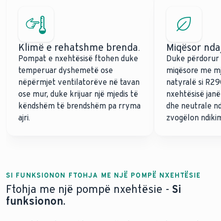
Klimë e rehatshme brenda.
Miqësor ndaj
Pompat e nxehtësisë ftohen duke
Duke përdorur 
temperuar dyshemetë ose
miqësore me mj
nëpërmjet ventilatorëve në tavan
natyralë si R2
ose mur, duke krijuar një mjedis të
nxehtësisë jan
këndshëm të brendshëm pa rryma
dhe neutrale nd
ajri.
zvogëlon ndikim
SI FUNKSIONON FTOHJA ME NJË POMPË NXEHTËSIE
Ftohja me një pompë nxehtësie -
Si
funksionon.