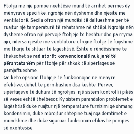
Ftohja me një pompë nxehtësie mund të arrihet përmes dy
mënyrave specifike: ngrohja nën dysheme dhe njësitë me
ventilatorë. Secila ofron një mundësi të dallueshme për të
ruajtur një temperaturë të rehatshme në shtëpi. Ngrohja nën
dysheme ofron një përvojë ftohjeje të heshtur dhe pa rryma
ajri, ndërsa njësitë me ventilatorë ofrojnë ftohje të fuqishme
me tharje të shtuar të lagështisë. Është e rëndësishme të
theksohet se
radiatorët konvencionalë nuk janë të
përshtatshëm
për ftohje për shkak të sipërfaqes së
pamjaftueshme.
Që këto opsione ftohjeje të funksionojnë në mënyrë
efektive, duhet të përmbushen disa kushte. Përveç
sipërfaqeve të duhura të ngrohjes, një sistem kontrolli i pikës
së vesës është thelbësor. Ky sistem parandalon problemet e
lagështisë duke ruajtur një temperaturë furnizimi që shmang
kondensimin, duke mbrojtur shtëpinë tuaj nga dëmtimet e
mundshme dhe duke siguruar funksionim efikas të pompës
së nxehtësisë.