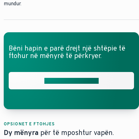
mundur.
Bëni hapin e parë drejt një shtëpie të
ftohur në mënyrë të përkryer.
Merrni ofertën tuaj falas
OPSIONET E FTOHJES
Dy mënyra
për të mposhtur vapën.