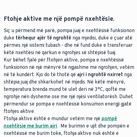
Ftohje aktive me një pompë nxehtësie.
Siç u përmend më parë, pompa juaj e nxehtësisë funksionon
duke
tërhequr ajër të ngrohtë
nga mjedisi, duke e çuar atë
me burim uji
përmes një sistemi tubash - dhe në fund duke e transferuar
me burim toke
këtë nxehtësi në qarkun e ngrohjes së shtëpisë tuaj.
Kur bëhet fjalë për ftohjen aktive, pompa e nxehtësisë
funksionon në një mënyrë të ngjashme me ngrohjen, vetëm
në të kundërt. Kjo do të thotë që
ajri i ngrohtë nxirret
nga
shtëpia juaj dhe shkarkohet në mjedis. Në këtë mënyrë,
temperatura brenda mund të ulet deri në 3°C, qoftë me
ngrohje nën dysheme ose me një njësi ventilatorësh. Duhet
përmendur se pompa e nxehtësisë konsumon energji gjatë
sasi minimale
ftohjes aktive.
të energjisë elektrike.
Ftohja aktive është e mundur vetëm me një
pompë
nxehtësie me burim ajri
. Me burimin e ujit dhe pompën e
nxehtësisë me burim toke, ftohja aktive nuk është e