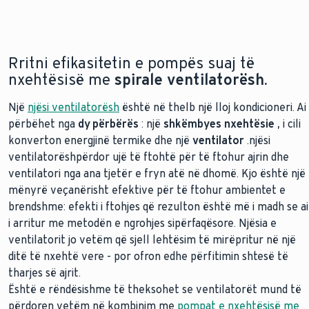
Rritni efikasitetin e pompës suaj të
nxehtësisë me
spirale ventilatorësh.
Një
njësi ventilatorësh
është në thelb një lloj kondicioneri. Ai
përbëhet nga
dy përbërës
: një
shkëmbyes nxehtësie
, i cili
konverton energjinë termike dhe një
ventilator
.
njësi
ventilatorësh
përdor ujë të ftohtë për të ftohur ajrin dhe
ventilatori nga ana tjetër e fryn atë në dhomë. Kjo është një
mënyrë veçanërisht efektive për të ftohur ambientet e
brendshme: efekti i ftohjes që rezulton është më i madh se ai
i arritur me metodën e ngrohjes sipërfaqësore. Njësia e
ventilatorit jo vetëm që sjell lehtësim të mirëpritur në një
ditë të nxehtë vere - por ofron edhe përfitimin shtesë të
tharjes së ajrit.
Është e rëndësishme të theksohet se ventilatorët mund të
përdoren vetëm në kombinim me
pompat e nxehtësisë me