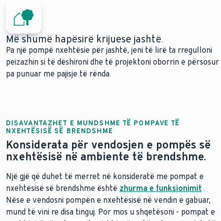
Më shumë hapësirë krijuese jashtë.
Pa një pompë nxehtësie për jashtë, jeni të lirë ta rregulloni
peizazhin si të dëshironi dhe të projektoni oborrin e përsosur
pa punuar me pajisje të rënda.
DISAVANTAZHET E MUNDSHME TË POMPAVE TË
NXEHTËSISË SË BRENDSHME
Konsiderata për vendosjen e pompës së
nxehtësisë në ambiente të brendshme.
Një gjë që duhet të merret në konsideratë me pompat e
nxehtësisë së brendshme është
zhurma e funksionimit
.
Nëse e vendosni pompën e nxehtësisë në vendin e gabuar,
mund të vini re disa tinguj. Por mos u shqetësoni - pompat e