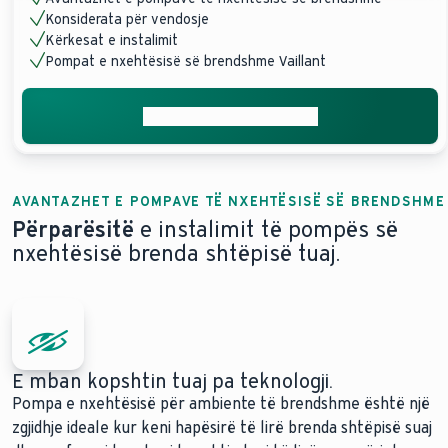
Konsiderata për vendosje
Kërkesat e instalimit
Pompat e nxehtësisë së brendshme Vaillant
Merrni ofertën tuaj falas
AVANTAZHET E POMPAVE TË NXEHTËSISË SË BRENDSHME
Përparësitë
e instalimit të pompës së
nxehtësisë brenda shtëpisë tuaj.
E mban kopshtin tuaj pa teknologji.
Pompa e nxehtësisë për ambiente të brendshme është një
zgjidhje ideale kur keni hapësirë të lirë brenda shtëpisë suaj