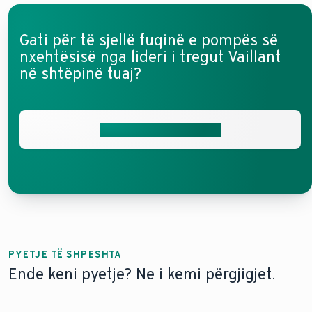
Gati për të sjellë fuqinë e pompës së
nxehtësisë nga lideri i tregut Vaillant
në shtëpinë tuaj?
Merrni ofertën tuaj falas
PYETJE TË SHPESHTA
Ende keni pyetje? Ne i kemi përgjigjet.