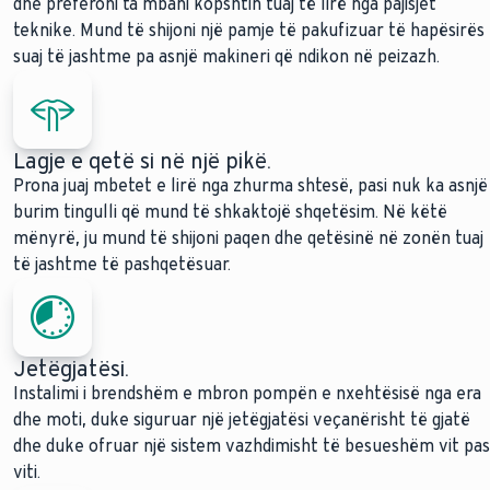
dhe preferoni ta mbani kopshtin tuaj të lirë nga pajisjet
teknike. Mund të shijoni një pamje të pakufizuar të hapësirës
suaj të jashtme pa asnjë makineri që ndikon në peizazh.
Lagje e qetë si në një pikë.
Prona juaj mbetet e lirë nga zhurma shtesë, pasi nuk ka asnjë
burim tingulli që mund të shkaktojë shqetësim. Në këtë
mënyrë, ju mund të shijoni paqen dhe qetësinë në zonën tuaj
të jashtme të pashqetësuar.
Jetëgjatësi.
Instalimi i brendshëm e mbron pompën e nxehtësisë nga era
dhe moti, duke siguruar një jetëgjatësi veçanërisht të gjatë
dhe duke ofruar një sistem vazhdimisht të besueshëm vit pas
viti.