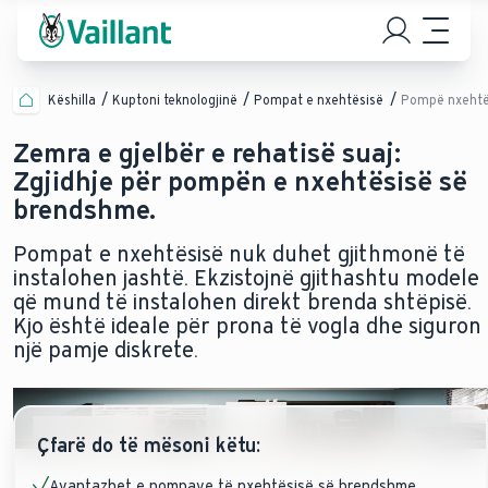
Këshilla
Kuptoni teknologjinë
Pompat e nxehtësisë
Pompë nxehtë
Zemra e gjelbër e rehatisë suaj:
Zgjidhje për pompën e nxehtësisë së
brendshme.
Pompat e nxehtësisë nuk duhet gjithmonë të
instalohen jashtë. Ekzistojnë gjithashtu modele
që mund të instalohen direkt brenda shtëpisë.
Kjo është ideale për prona të vogla dhe siguron
një pamje diskrete.
Çfarë do të mësoni këtu:
Avantazhet e pompave të nxehtësisë së brendshme