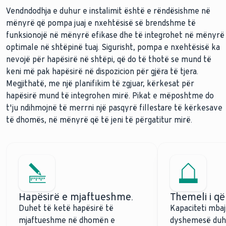
Vendndodhja e duhur e instalimit është e rëndësishme në
mënyrë që pompa juaj e nxehtësisë së brendshme të
funksionojë në mënyrë efikase dhe të integrohet në mënyrë
optimale në shtëpinë tuaj. Sigurisht, pompa e nxehtësisë ka
nevojë për hapësirë në shtëpi, që do të thotë se mund të
keni më pak hapësirë në dispozicion për gjëra të tjera.
Megjithatë, me një planifikim të zgjuar, kërkesat për
hapësirë mund të integrohen mirë. Pikat e mëposhtme do
t'ju ndihmojnë të merrni një pasqyrë fillestare të kërkesave
të dhomës, në mënyrë që të jeni të përgatitur mirë.
Hapësirë e mjaftueshme.
Themeli i q
Duhet të ketë hapësirë të
Kapaciteti mbaj
mjaftueshme në dhomën e
dyshemesë duhe