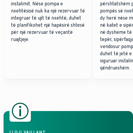
instalimit. Nëse pompa e
përshtatshëm 
nxehtësisë nuk ka një rezervuar të
pompës së nxeh
integruar të ujit të nxehtë, duhet
dy herë nëse m
të planifikohet një hapësirë shtesë
në katet e sipë
për një rezervuar të veçantë
në dysheme të v
ruajtjeje.
tepër, sipërfaqj
vendosur pompa
duhet të jetë e
siguruar instali
qëndrueshëm.
LLOJI VAILLANT: