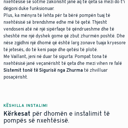
nxehtësisë së sotme zakonisht janë aq të qeta sa mezi do t'i
dëgjoni duke funksionuar.
Plus, ka mënyra të lehta për ta bërë pompën tuaj të
nxehtësisë së brendshme edhe më të qetë. Thjesht
vendoseni atë në një sipërfaqe të qëndrueshme dhe të
sheshtë me një dyshek gome që zbut zhurmën poshtë. Dhe
nëse zgjidhni një dhomë që është larg zonave tuaja kryesore
të jetesës, do të keni paqe dhe qetësi të plotë.
Me Vaillant, jeni në duar të sigurta: Pompat tona të
nxehtësisë janë veçanërisht të qeta dhe mezi vihen re falë
Sistemit tonë të Sigurisë nga Zhurma
të zhvilluar
posaçërisht.
KËSHILLA INSTALIMI
Kërkesat
për dhomën e instalimit të
pompës së nxehtësisë.