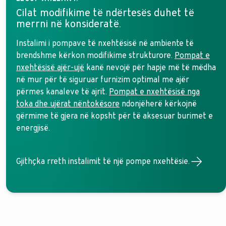
Cilat modifikime të ndërtesës duhet të
merrni në konsideratë.
Instalimi i pompave të nxehtësisë në ambiente të
brendshme kërkon modifikime strukturore.
Pompat e
nxehtësisë ajër-ujë
kanë nevojë për hapje më të mëdha
në mur për të siguruar furnizim optimal me ajër
përmes kanaleve të ajrit.
Pompat e nxehtësisë nga
toka dhe ujërat nëntokësore
ndonjëherë kërkojnë
gërmime të gjera në kopsht për të aksesuar burimet e
energjisë.
Gjithçka rreth instalimit të një pompe nxehtësie.