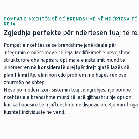
POMPAT E NXEHTËSISË SË BRENDSHME NË NDËRTESA TË
REJA
Zgjedhja perfekte
për ndërtesën tuaj të re.
Pompat e nxehtësisë së brendshme janë ideale për
integrimin e ndërtimeve të reja. Modifikimet e nevojshme
strukturore dhe hapësira optimale e instalimit mund të
jenë
merren në konsideratë drejtpërdrejt gjatë fazës së
planifikimit
Kjo eliminon çdo problem me hapësirën ose
zhurmën në shtëpi.
Nëse po modernizoni sistemin tuaj të ngrohjes, një pompë
nxehtësie e brendshme mund të jetë gjithashtu një opsion
kur ka hapësirë të mjaftueshme në dispozicion. Kjo varet nga
kushtet individuale në vend.