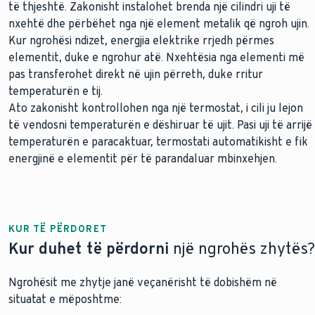
të thjeshtë. Zakonisht instalohet brenda një cilindri uji të
nxehtë dhe përbëhet nga një element metalik që ngroh ujin.
Kur ngrohësi ndizet, energjia elektrike rrjedh përmes
elementit, duke e ngrohur atë. Nxehtësia nga elementi më
pas transferohet direkt në ujin përreth, duke rritur
temperaturën e tij.
Ato zakonisht kontrollohen nga një termostat, i cili ju lejon
të vendosni temperaturën e dëshiruar të ujit. Pasi uji të arrijë
temperaturën e paracaktuar, termostati automatikisht e fik
energjinë e elementit për të parandaluar mbinxehjen.
KUR TË PËRDORET
Kur duhet të përdorni
një ngrohës zhytës?
Ngrohësit me zhytje janë veçanërisht të dobishëm në
situatat e mëposhtme: