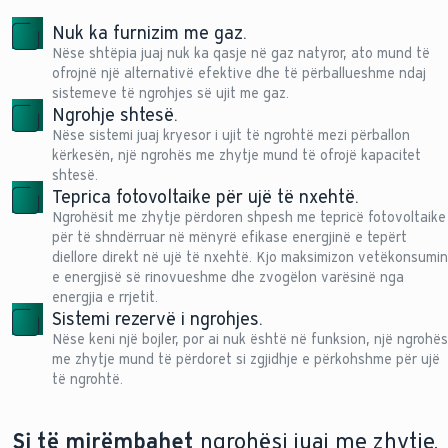
Nuk ka furnizim me gaz.
Nëse shtëpia juaj nuk ka qasje në gaz natyror, ato mund të
ofrojnë një alternativë efektive dhe të përballueshme ndaj
sistemeve të ngrohjes së ujit me gaz.
Ngrohje shtesë.
Nëse sistemi juaj kryesor i ujit të ngrohtë mezi përballon
kërkesën, një ngrohës me zhytje mund të ofrojë kapacitet
shtesë.
Teprica fotovoltaike për ujë të nxehtë.
Ngrohësit me zhytje përdoren shpesh me tepricë fotovoltaike
për të shndërruar në mënyrë efikase energjinë e tepërt
diellore direkt në ujë të nxehtë. Kjo maksimizon vetëkonsumin
e energjisë së rinovueshme dhe zvogëlon varësinë nga
energjia e rrjetit.
Sistemi rezervë i ngrohjes.
Nëse keni një bojler, por ai nuk është në funksion, një ngrohës
me zhytje mund të përdoret si zgjidhje e përkohshme për ujë
të ngrohtë.
Si të mirëmbahet
ngrohësi juaj me zhytje.