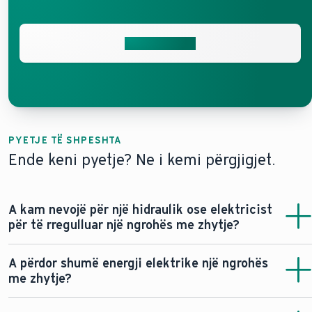
Na kontaktoni
PYETJE TË SHPESHTA
Ende keni pyetje? Ne i kemi përgjigjet.
A kam nevojë për një hidraulik ose elektricist
për të rregulluar një ngrohës me zhytje?
Në përgjithësi ju nevojitet një
elektricist
për të
A përdor shumë energji elektrike një ngrohës
rregulluar një ngrohës me zhytje, veçanërisht nëse
me zhytje?
problemi është elektrik, si p.sh. nuk ngroh ose fiket
ndërprerësi. Ndërsa disa pjesë të zëvendësimit të
Po, ngrohësit me zhytje në përgjithësi përdorin një sasi të