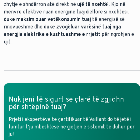
zhytje e shndërron atë direkt në
ujë të nxehtë
. Kjo në
mënyrë efektive ruan energjinë tuaj diellore si nxehtësi,
Njihuni me kaldajat tona të kondensimit me gaz
duke maksimizuar vetëkonsumin tuaj
të energjisë së
rinovueshme dhe
duke zvogëluar varësinë tuaj nga
energjia elektrike e kushtueshme e rrjetit
për ngrohjen e
ujit.
Nuk jeni të sigurt se çfarë të zgjidhni
për shtëpinë tuaj?
Rrjeti i ekspertëve të çertifikuar të Vaillant do të jetë i
lumtur t'ju mbështesë në gjetjen e sistemit të duhur për
ju!