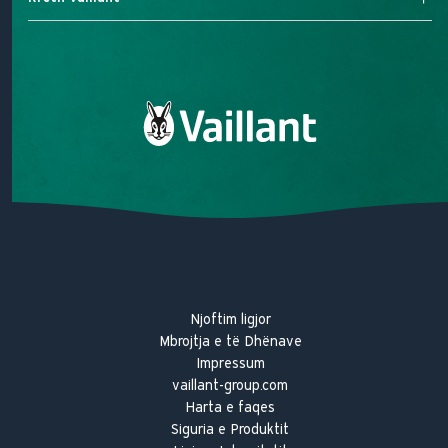
Kaldaja Elektrike
Na kontaktoni
Misioni ynë
Premtimi ynë për cilësi
Historia e Vaillant
Njoftim ligjor
Mbrojtja e të Dhënave
Impressum
vaillant-group.com
Harta e faqes
Siguria e Produktit