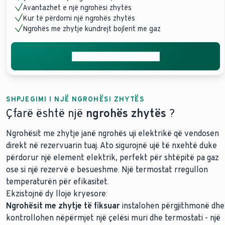
Avantazhet e një ngrohësi zhytës
Kur të përdorni një ngrohës zhytës
Ngrohës me zhytje kundrejt bojlerit me gaz
Merrni ofertën tuaj falas
SHPJEGIMI I NJË NGROHËSI ZHYTËS
Çfarë është një
ngrohës zhytës
?
Ngrohësit me zhytje janë ngrohës uji elektrikë që vendosen
direkt në rezervuarin tuaj. Ato sigurojnë ujë të nxehtë duke
përdorur një element elektrik, perfekt për shtëpitë pa gaz
ose si një rezervë e besueshme. Një termostat rregullon
temperaturën për efikasitet.
Ekzistojnë dy lloje kryesore:
Ngrohësit me zhytje të fiksuar
instalohen përgjithmonë dhe
kontrollohen nëpërmjet një çelësi muri dhe termostati - një