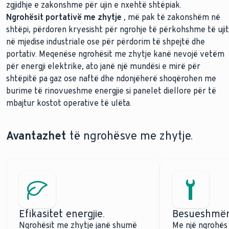
zgjidhje e zakonshme për ujin e nxehtë shtëpiak.
Ngrohësit portativë me zhytje
, më pak të zakonshëm në
shtëpi, përdoren kryesisht për ngrohje të përkohshme të ujit
në mjedise industriale ose për përdorim të shpejtë dhe
portativ. Meqenëse ngrohësit me zhytje kanë nevojë vetëm
për energji elektrike, ato janë një mundësi e mirë për
shtëpitë pa gaz ose naftë dhe ndonjëherë shoqërohen me
burime të rinovueshme energjie si panelet diellore për të
mbajtur kostot operative të ulëta.
Avantazhet
të ngrohësve me zhytje.
Efikasitet energjie.
Besueshmër
Ngrohësit me zhytje janë shumë
Me një ngrohës