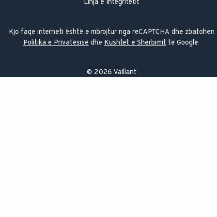
Linja e Integritetit
Kjo faqe interneti është e mbrojtur nga reCAPTCHA dhe zbatohen
Politika e Privatësisë
dhe
Kushtet e Shërbimit
të Google.
©
2026
Vaillant