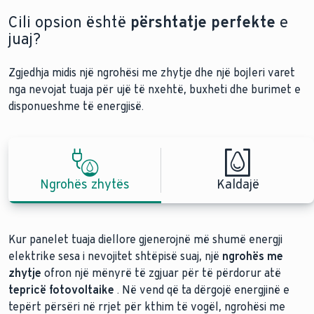
Cili opsion është
përshtatje perfekte
e
juaj?
Zgjedhja midis një ngrohësi me zhytje dhe një bojleri varet
nga nevojat tuaja për ujë të nxehtë, buxheti dhe burimet e
disponueshme të energjisë.
Ngrohës zhytës
Kaldajë
Kur panelet tuaja diellore gjenerojnë më shumë energji
elektrike sesa i nevojitet shtëpisë suaj, një
ngrohës me
zhytje
ofron një mënyrë të zgjuar për të përdorur atë
tepricë fotovoltaike
. Në vend që ta dërgojë energjinë e
tepërt përsëri në rrjet për kthim të vogël, ngrohësi me