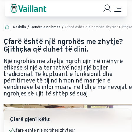
Këshilla
Qendra e ndihmës
Çfarë është një ngrohës zhytës? Gjithçka
Çfarë është një ngrohës me zhytje?
Gjithçka që duhet të dini.
Një ngrohës me zhytje ngroh ujin në mënyrë
efikase si një alternativë ndaj një bojleri
tradicional. Të kuptuarit e funksionit dhe
përfitimeve të tij ndihmon në marrjen e
vendimeve të informuara në lidhje me nevojat e
ngrohjes së ujit të shtëpisë suaj.
Çfarë gjeni këtu:
Çfarë është një ngrohës zhytës?