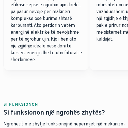
efikasë sepse e ngrohin ujin direkt,
mbështeteni në
pa pasur nevojë për makineri
vazhdueshëm uj
komplekse ose burime shtesë
një zgjidhje e 
karburanti. Ato përdorin vetëm
pak e prirur nd
energjinë elektrike të nevojshme
me sistemet më
për të ngrohur ujin. Kjo i bën ato
kaldajat.
një zgjidhje ideale nëse doni të
kurseni energji dhe të ulni faturat e
shërbimeve.
SI FUNKSIONON
Si
funksionon një ngrohës zhytës?
Ngrohësit me zhytje funksionojnë nëpërmjet një mekanizmi