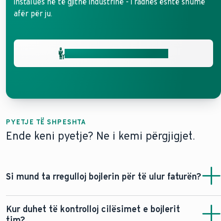
instalues në të gjithë industrinë - i radhës është shumë
afër për ju.
Merrni ndihmë nga ekspertët
PYETJE TË SHPESHTA
Ende keni pyetje? Ne i kemi përgjigjet.
Si mund ta rregulloj bojlerin për të ulur faturën?
Vendosni termostatin e dhomës që ta përshtatë
Kur duhet të kontrolloj cilësimet e bojlerit
automatikisht nxehtësinë sipas stilit tuaj të jetesës: 21°C
tim?