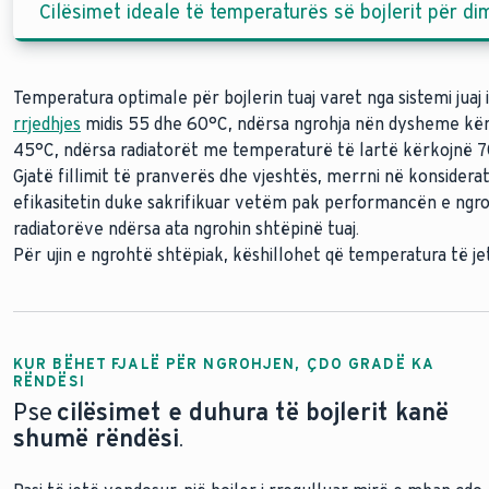
Cilësimet ideale të temperaturës së bojlerit për di
Temperatura optimale për bojlerin tuaj varet nga sistemi juaj
rrjedhjes
midis 55 dhe 60°C, ndërsa ngrohja nën dysheme kër
45°C, ndërsa radiatorët me temperaturë të lartë kërkojnë 7
Gjatë fillimit të pranverës dhe vjeshtës, merrni në konsiderat
efikasitetin duke sakrifikuar vetëm pak performancën e ngroh
radiatorëve ndërsa ata ngrohin shtëpinë tuaj.
Për ujin e ngrohtë shtëpiak, këshillohet që temperatura të je
KUR BËHET FJALË PËR NGROHJEN, ÇDO GRADË KA
RËNDËSI
Pse
cilësimet e duhura të bojlerit kanë
shumë rëndësi
.