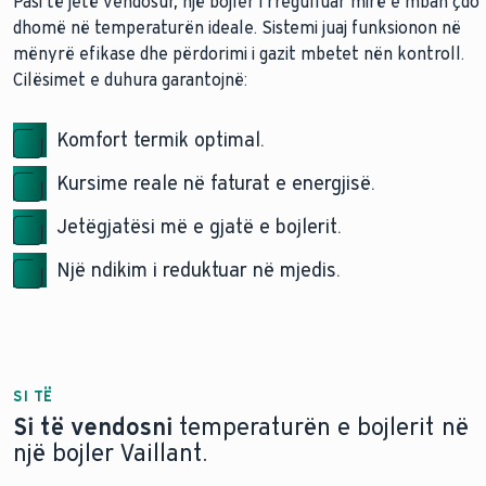
Pasi të jetë vendosur, një bojler i rregulluar mirë e mban çdo
dhomë në temperaturën ideale. Sistemi juaj funksionon në
mënyrë efikase dhe përdorimi i gazit mbetet nën kontroll.
Cilësimet e duhura garantojnë:
Komfort termik optimal.
Kursime reale në faturat e energjisë.
Jetëgjatësi më e gjatë e bojlerit.
Një ndikim i reduktuar në mjedis.
SI TË
Si të vendosni
temperaturën e bojlerit në
një bojler Vaillant.