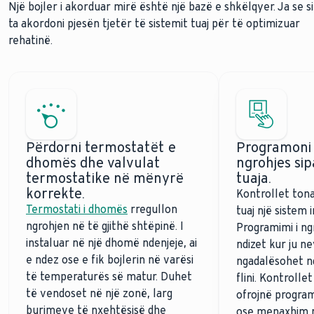
Një bojler i akorduar mirë është një bazë e shkëlqyer. Ja se si
ta akordoni pjesën tjetër të sistemit tuaj për të optimizuar
rehatinë.
Përdorni termostatët e
Programoni 
dhomës dhe valvulat
ngrohjes si
termostatike në mënyrë
tuaja.
korrekte.
Kontrollet tona
Termostati i dhomës
rregullon
tuaj një sistem i
ngrohjen në të gjithë shtëpinë. I
Programimi i ngr
instaluar në një dhomë ndenjeje, ai
ndizet kur ju ne
e ndez ose e fik bojlerin në varësi
ngadalësohet nd
të temperaturës së matur. Duhet
flini. Kontroll
të vendoset në një zonë, larg
ofrojnë program
burimeve të nxehtësisë dhe
ose menaxhim 