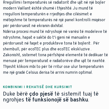
Rregullimi i temperaturës së radiatorit dhe ujit në një bojler
modern Vaillant është shumë i thjeshtë. Ju mund të
rregulloni temperaturën e rrjedhjes dhe cilësimet e
mëtejshme të temperaturës në një panel kontrolli miqësor
për përdoruesit në ekranin dixhital.
Ndërsa procesi mund të ndryshojë në varësi të modeleve të
ndryshme, hapat e saktë do t'i gjeni në manualin e
përdoruesit në faqet e produkteve tona të bojlerit . Për
shembull, për ecoTEC plus dhe ecoTEC ekskluzive .
Zakonisht, sistemet tona përfshijnë elementë të dedikuar të
menusë për temperaturat e radiatorëve dhe ujit të nxehtë.
Thjesht klikoni mbi to për të rritur ose ulur temperaturën
me një gradë Celsius derisa të arrini numrin optimal.
KOMBINIMI I REHATISË DHE KURSIMIT
Duke bërë
çdo pjesë
të sistemit tuaj të
ngrohjes
të funksionojë së bashku
.