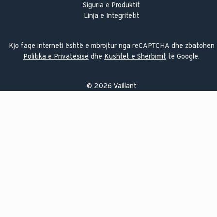
Siguria e Produktit
Linja e Integritetit
Kjo faqe interneti është e mbrojtur nga reCAPTCHA dhe zbatohen
Politika e Privatësisë
dhe
Kushtet e Shërbimit
të Google.
©
2026
Vaillant