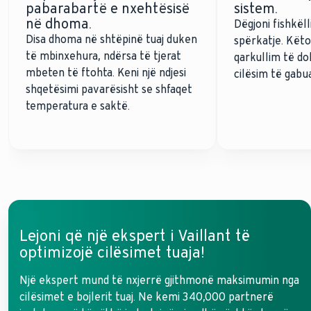
pabarabartë e nxehtësisë
sistem.
në dhoma.
Dëgjoni fishkëll
Disa dhoma në shtëpinë tuaj duken
spërkatje. Kët
të mbinxehura, ndërsa të tjerat
qarkullim të dob
mbeten të ftohta. Keni një ndjesi
cilësim të gabu
shqetësimi pavarësisht se shfaqet
temperatura e saktë.
Lejoni që një ekspert i Vaillant të
optimizojë cilësimet tuaja!
Një ekspert mund të nxjerrë gjithmonë maksimumin nga
cilësimet e bojlerit tuaj. Ne kemi 340,000 partnerë