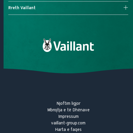
Kontrollet
Kërkim për servis
Rreth Vaillant
Kaldaja Elektrike
Na kontaktoni
Misioni ynë
Premtimi ynë për cilësi
Historia e Vaillant
Njoftim ligjor
Mbrojtja e të Dhënave
Impressum
vaillant-group.com
Harta e faqes