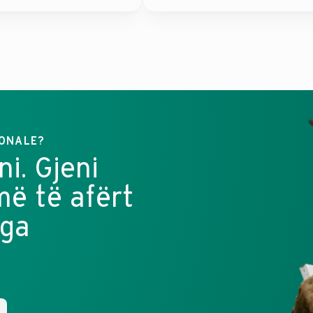
IONALE?
i. Gjeni
më të afërt
nga