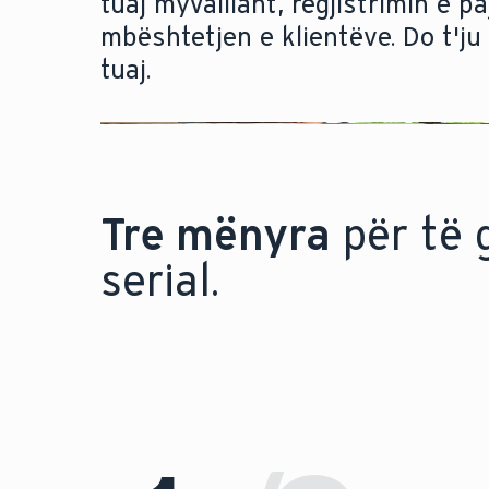
tuaj myVaillant, regjistrimin e p
mbështetjen e klientëve. Do t'ju 
tuaj.
Tre mënyra
për të 
serial.