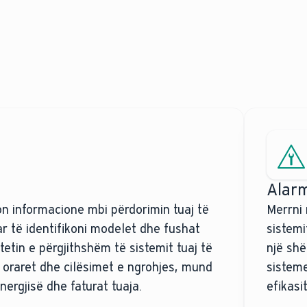
Alarm
on informacione mbi përdorimin tuaj të
Merrni 
r të identifikoni modelet dhe fushat
sistemi
tetin e përgjithshëm të sistemit tuaj të
një shë
 oraret dhe cilësimet e ngrohjes, mund
sisteme
ergjisë dhe faturat tuaja.
efikasit