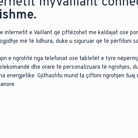
ternetit myVaillant conne
sishme.
e internetit e Vaillant që çiftëzohet me kaldajat ose p
he zgjidhje më të lidhura, duke u siguruar që të përfiton
in e ngrohtë nga telefonat ose tabletët e tyre nëpërmje
 telekomandë dhe orare të personalizuara të ngrohjes, d
a energjetike. Gjithashtu mund ta çiftoni ngrohjen tua
anore.