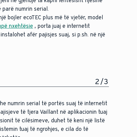
 jeni në gjendje ta kapni lehtësisht njësinë
ë parë numrin serial.
 një bojler ecoTEC plus më të vjetër, model
pë nxehtësie
, porta juaj e internetit
nstalohet afër pajisjes suaj, si p.sh. në një
2
/
3
he numrin serial të portës suaj të internetit
isjeve të tjera Vaillant në aplikacionin tuaj
ionit të cilësimeve, duhet të keni një listë
sistemin tuaj të ngrohjes, e cila do të