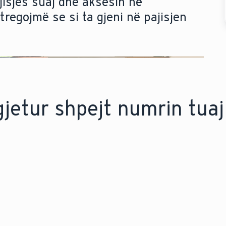
ajisjes suaj dhe aksesin në
tregojmë se si ta gjeni në pajisjen
gjetur shpejt numrin tuaj