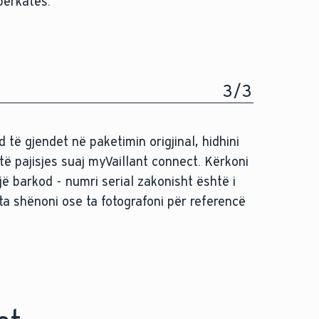
përkatës.
3
/
3
të gjendet në paketimin origjinal, hidhini
 të pajisjes suaj myVaillant connect. Kërkoni
ë barkod - numri serial zakonisht është i
ta shënoni ose ta fotografoni për referencë