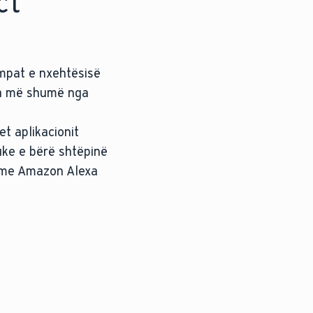
ct
ompat e nxehtësisë
i sa më shumë nga
t aplikacionit
uke e bërë shtëpinë
j me Amazon Alexa