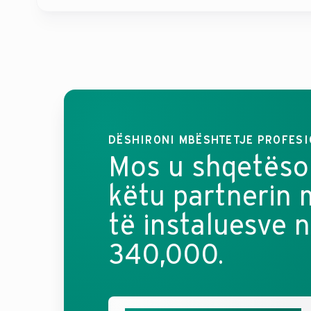
DËSHIRONI MBËSHTETJE PROFES
Mos u shqetëson
këtu partnerin 
të instaluesve 
340,000.