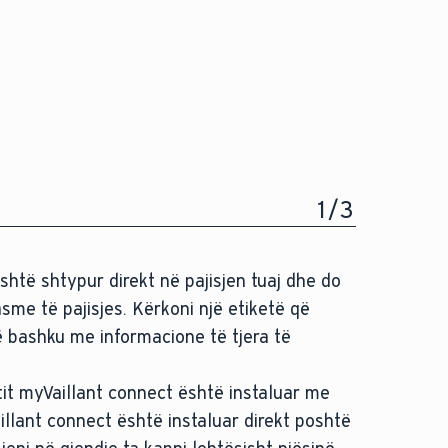
1
/
3
htë shtypur direkt në pajisjen tuaj dhe do
sme të pajisjes. Kërkoni një etiketë që
 bashku me informacione të tjera të
tit myVaillant connect është instaluar me
llant connect është instaluar direkt poshtë