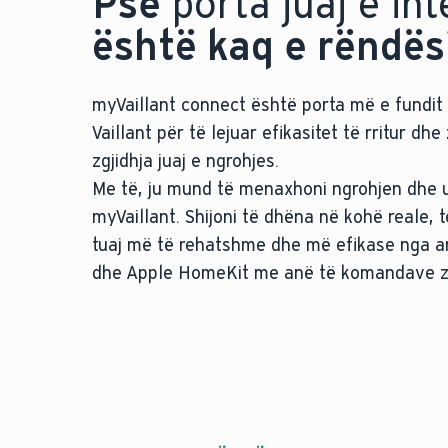
Pse
porta juaj e in
është kaq e rëndë
myVaillant connect është porta më e fundit 
Vaillant për të lejuar efikasitet të rritur d
zgjidhja juaj e ngrohjes.
Me të, ju mund të menaxhoni ngrohjen dhe uj
myVaillant. Shijoni të dhëna në kohë reale,
tuaj më të rehatshme dhe më efikase nga an
dhe Apple HomeKit me anë të komandave z