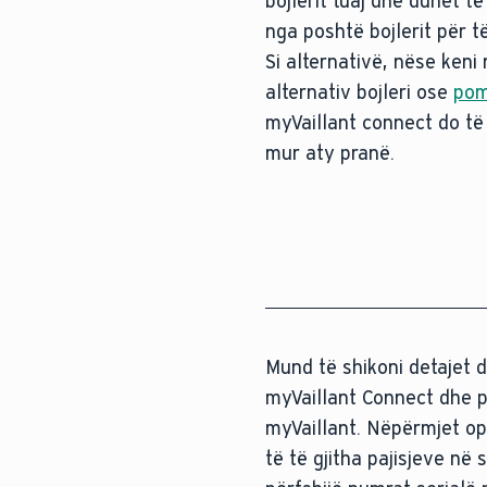
bojlerit tuaj dhe duhet të
nga poshtë bojlerit për t
Si alternativë, nëse keni
alternativ bojleri ose
pom
myVaillant connect do të i
mur aty pranë.
Mund të shikoni detajet d
myVaillant Connect dhe paj
myVaillant. Nëpërmjet ops
të të gjitha pajisjeve në 