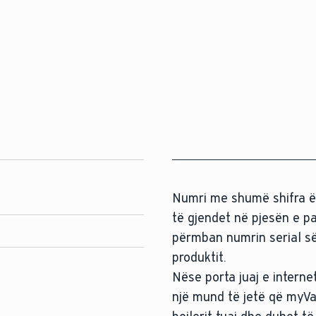
Numri me shumë shifra ës
të gjendet në pjesën e pa
përmban numrin serial së
produktit.
Nëse porta juaj e interne
një
mund të jetë që myVai