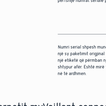
përfshijë numrat serialë 
Numri serial shpesh mund 
një sy paketimit origjinal
një etiketë që përmban nj
shtypur afër. Është mirë 
në të ardhmen.