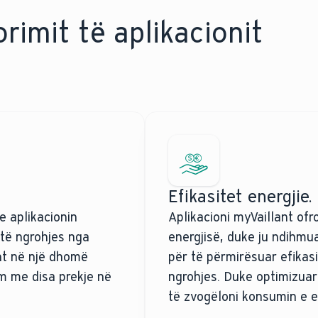
rimit të aplikacionit
Efikasitet energjie.
e aplikacionin
Aplikacioni myVaillant ofr
 të ngrohjes nga
energjisë, duke ju ndihmua
ht në një dhomë
për të përmirësuar efikasi
ëm me disa prekje në
ngrohjes. Duke optimizuar
të zvogëloni konsumin e en