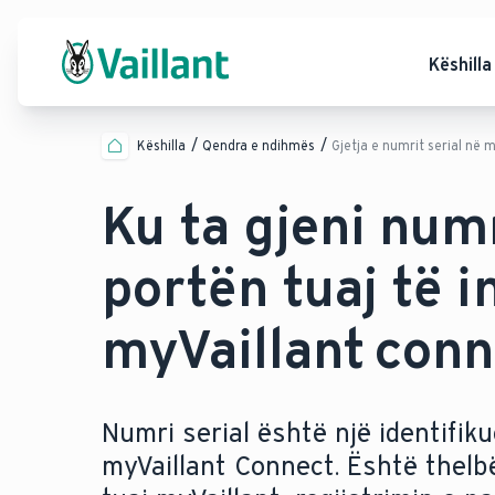
Këshilla
Këshilla
Qendra e ndihmës
Gjetja e numrit serial në 
Ku ta gjeni numr
portën tuaj të i
myVaillant conn
Numri serial është një identifiku
myVaillant Connect. Është thelbë