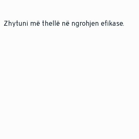
plotësisht e sigurt të zbrazni radiatorët tuaj.
Zhytuni më thellë në ngrohjen efikase.
MODERNIZONI ME NJË POMPË
KËSHILLA PËR KURSIMIN E ENERGJISË
NXEHTËSIE
Përveç pastrimit të
Zbuloni se si
radiatorëve, ka mënyra të
modernizimi me një
ndryshme për të kursyer
pompë nxehtësie
në kostot e ngrohjes. Ne ju
sjell rehati,
tregojmë se çfarë
qëndrueshmëri dhe
funksionon vërtet.
efikasitet në
shtëpinë tuaj.