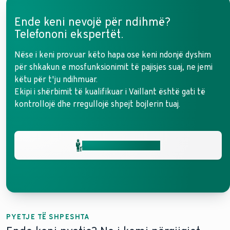
Ende keni nevojë për ndihmë?
Telefononi ekspertët.
Nëse i keni provuar këto hapa ose keni ndonjë dyshim
për shkakun e mosfunksionimit të pajisjes suaj, ne jemi
këtu për t'ju ndihmuar.
Ekipi i shërbimit të kualifikuar i Vaillant është gati të
kontrollojë dhe rregullojë shpejt bojlerin tuaj.
Merrni ndihmë shpejt
PYETJE TË SHPESHTA