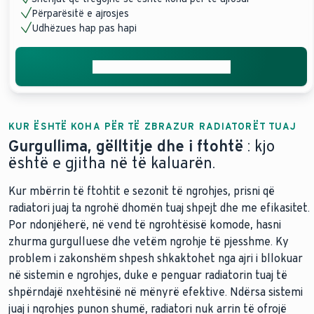
Përparësitë e ajrosjes
Udhëzues hap pas hapi
Merrni ndihmë profesionale
KUR ËSHTË KOHA PËR TË ZBRAZUR RADIATORËT TUAJ
Gurgullima, gëlltitje dhe i ftohtë
: kjo
është e gjitha në të kaluarën.
Kur mbërrin të ftohtit e sezonit të ngrohjes, prisni që
radiatori juaj ta ngrohë dhomën tuaj shpejt dhe me efikasitet.
Por ndonjëherë, në vend të ngrohtësisë komode, hasni
zhurma gurgulluese dhe vetëm ngrohje të pjesshme. Ky
problem i zakonshëm shpesh shkaktohet nga ajri i bllokuar
në sistemin e ngrohjes, duke e penguar radiatorin tuaj të
shpërndajë nxehtësinë në mënyrë efektive. Ndërsa sistemi
juaj i ngrohjes punon shumë, radiatori nuk arrin të ofrojë