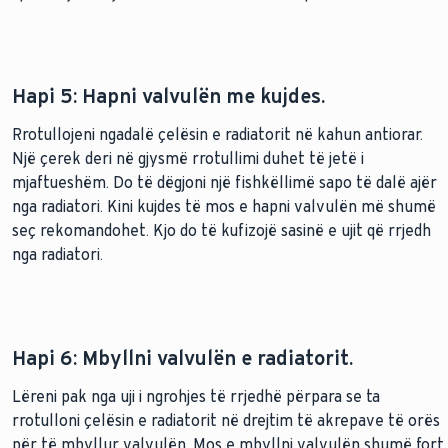
Hapi 5: Hapni valvulën me kujdes.
Rrotullojeni ngadalë çelësin e radiatorit në kahun antiorar.
Një çerek deri në gjysmë rrotullimi duhet të jetë i
mjaftueshëm. Do të dëgjoni një fishkëllimë sapo të dalë ajër
nga radiatori. Kini kujdes të mos e hapni valvulën më shumë
seç rekomandohet. Kjo do të kufizojë sasinë e ujit që rrjedh
nga radiatori.
Hapi 6: Mbyllni valvulën e radiatorit.
Lëreni pak nga uji i ngrohjes të rrjedhë përpara se ta
rrotulloni çelësin e radiatorit në drejtim të akrepave të orës
për të mbyllur valvulën. Mos e mbyllni valvulën shumë fort,