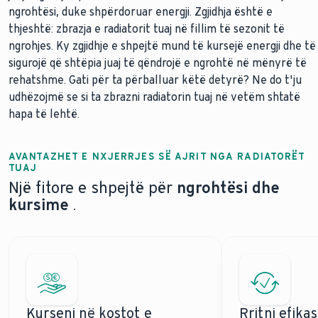
ngrohtësi, duke shpërdoruar energji. Zgjidhja është e
thjeshtë: zbrazja e radiatorit tuaj në fillim të sezonit të
ngrohjes. Ky zgjidhje e shpejtë mund të kursejë energji dhe të
sigurojë që shtëpia juaj të qëndrojë e ngrohtë në mënyrë të
rehatshme. Gati për ta përballuar këtë detyrë? Ne do t'ju
udhëzojmë se si ta zbrazni radiatorin tuaj në vetëm shtatë
hapa të lehtë.
AVANTAZHET E NXJERRJES SË AJRIT NGA RADIATORËT
TUAJ
Një fitore e shpejtë për
ngrohtësi dhe
kursime
.
Kurseni në kostot e
Rritni efikas