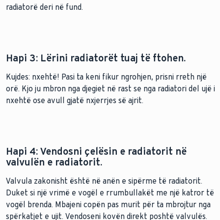
radiatorë deri në fund.
Hapi 3: Lërini radiatorët tuaj të ftohen.
Kujdes: nxehtë! Pasi ta keni fikur ngrohjen, prisni rreth një
orë. Kjo ju mbron nga djegiet në rast se nga radiatori del ujë i
nxehtë ose avull gjatë nxjerrjes së ajrit.
Hapi 4: Vendosni çelësin e radiatorit në
valvulën e radiatorit.
Valvula zakonisht është në anën e sipërme të radiatorit.
Duket si një vrimë e vogël e rrumbullakët me një katror të
vogël brenda. Mbajeni copën pas murit për ta mbrojtur nga
spërkatjet e ujit. Vendoseni kovën direkt poshtë valvulës.