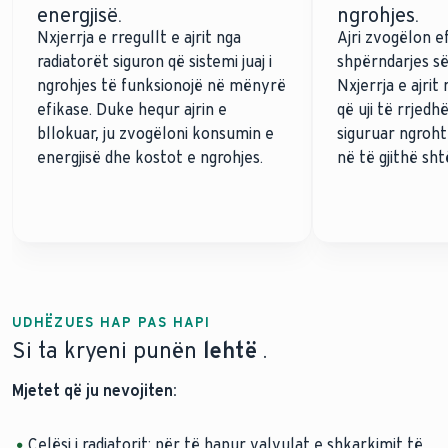
energjisë.
ngrohjes.
Nxjerrja e rregullt e ajrit nga
Ajri zvogëlon ef
radiatorët siguron që sistemi juaj i
shpërndarjes së
ngrohjes të funksionojë në mënyrë
Nxjerrja e ajrit
efikase. Duke hequr ajrin e
që uji të rrjedhë
bllokuar, ju zvogëloni konsumin e
siguruar ngroht
energjisë dhe kostot e ngrohjes.
në të gjithë sht
UDHËZUES HAP PAS HAPI
Si ta kryeni punën
lehtë
.
Mjetet që ju nevojiten:
Çelësi i radiatorit: për të hapur valvulat e shkarkimit të