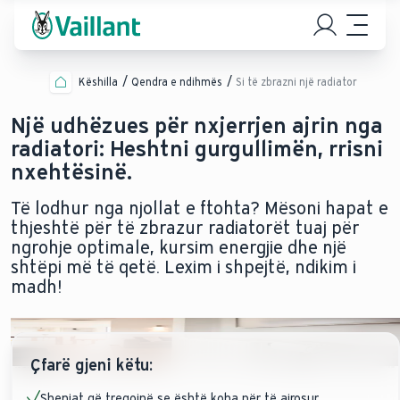
Këshilla
Qendra e ndihmës
Si të zbrazni një radiator
Një udhëzues për nxjerrjen ajrin nga
radiatori: Heshtni gurgullimën, rrisni
nxehtësinë.
Të lodhur nga njollat e ftohta? Mësoni hapat e
thjeshtë për të zbrazur radiatorët tuaj për
ngrohje optimale, kursim energjie dhe një
shtëpi më të qetë. Lexim i shpejtë, ndikim i
madh!
Çfarë gjeni këtu:
Shenjat që tregojnë se është koha për të ajrosur