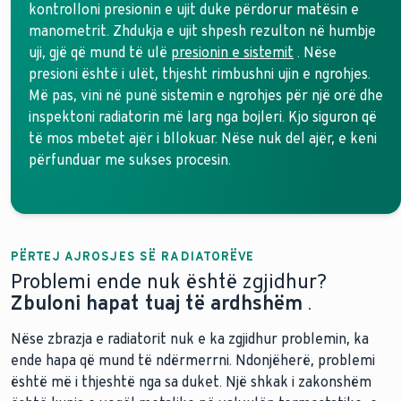
kontrolloni presionin e ujit duke përdorur matësin e
manometrit. Zhdukja e ujit shpesh rezulton në humbje
uji, gjë që mund të ulë
presionin e sistemit
. Nëse
presioni është i ulët, thjesht rimbushni ujin e ngrohjes.
Më pas, vini në punë sistemin e ngrohjes për një orë dhe
inspektoni radiatorin më larg nga bojleri. Kjo siguron që
të mos mbetet ajër i bllokuar. Nëse nuk del ajër, e keni
përfunduar me sukses procesin.
PËRTEJ AJROSJES SË RADIATORËVE
Problemi ende nuk është zgjidhur?
Zbuloni hapat tuaj të ardhshëm
.
Nëse zbrazja e radiatorit nuk e ka zgjidhur problemin, ka
ende hapa që mund të ndërmerrni. Ndonjëherë, problemi
është më i thjeshtë nga sa duket. Një shkak i zakonshëm