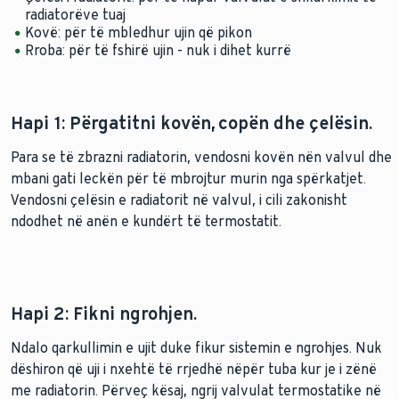
radiatorëve tuaj
Kovë: për të mbledhur ujin që pikon
Rroba: për të fshirë ujin - nuk i dihet kurrë
Hapi 1: Përgatitni kovën, copën dhe çelësin.
Para se të zbrazni radiatorin, vendosni kovën nën valvul dhe
mbani gati leckën për të mbrojtur murin nga spërkatjet.
Vendosni çelësin e radiatorit në valvul, i cili zakonisht
ndodhet në anën e kundërt të termostatit.
Hapi 2: Fikni ngrohjen.
Ndalo qarkullimin e ujit duke fikur sistemin e ngrohjes. Nuk
dëshiron që uji i nxehtë të rrjedhë nëpër tuba kur je i zënë
me radiatorin. Përveç kësaj, ngrij valvulat termostatike në