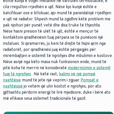
është kunja e vogël metalike në valvulën termostatike, e
cila rregullon rrjedhën e ujit. Nëse kjo kunjë është e
kalcifikuar ose e bllokuar, ajo mund të parandalojë rrjedhjen
e ujit në radiator. Shpesh mund ta zgjidhni këtë problem me
pak njohuri për punët vetë dhe disa truke të thjeshta.
Nëse hasni presion të ulët të ujit, është e mençur të
kontaktoni qiradhënësin tuaj përpara se të punësoni një
instalues. Si qiramarrës, ju keni të drejtë të hiqni ajrin nga
radiatorët, por qiradhënësi juaj është përgjegjës për
mirëmbajtjen e sistemit të ngrohjes dhe mbulimin e kostove.
Nëse asnjë nga këto masa nuk funksionon ende, mund të
jetë koha të merrni në konsideratë
modernizimin e sistemit
tuaj të ngrohjes
. Në këtë rast,
kalimi në një pompë
nxehtësie
mund të jetë një veprim i zgjuar.
Pompat e
nxehtësisë
jo vetëm që ulin kostot e ngrohjes, por ato
gjithashtu përdorin energji të lirë mjedisore, duke i bërë ato
më efikase sesa sistemet tradicionale të gazit.