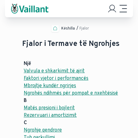
Këshilla
Fjalor
Fjalor i Termave të Ngrohjes
Një
Valvula e shkarkimit të ajrit
Faktori vjetor i performancës
Mbrojtje kundër ngrirjes
Ngrohës ndihmës për pompat e nxehtësisë
B
Matës presioni i bojlerit
Rezervuari i amortizimit
C
Ngrohje qendrore
Tub qarkullimi