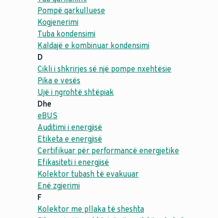
Pompë qarkulluese
Kogjenerimi
Tuba kondensimi
Kaldajë e kombinuar kondensimi
D
Cikli i shkrirjes së një pompe nxehtësie
Pika e vesës
Ujë i ngrohtë shtëpiak
Dhe
eBUS
Auditimi i energjisë
Etiketa e energjisë
Certifikuar për performancë energjetike
Efikasiteti i energjisë
Kolektor tubash të evakuuar
Enë zgjerimi
F
Kolektor me pllaka të sheshta