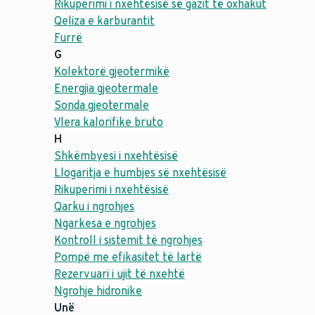
Rikuperimi i nxehtësisë së gazit të oxhakut
Qeliza e karburantit
Furrë
G
Kolektorë gjeotermikë
Energjia gjeotermale
Sonda gjeotermale
Vlera kalorifike bruto
H
Shkëmbyesi i nxehtësisë
Llogaritja e humbjes së nxehtësisë
Rikuperimi i nxehtësisë
Qarku i ngrohjes
Ngarkesa e ngrohjes
Kontroll i sistemit të ngrohjes
Pompë me efikasitet të lartë
Rezervuari i ujit të nxehtë
Ngrohje hidronike
Unë