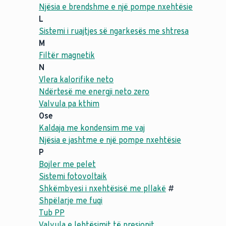
Njësia e brendshme e një pompe nxehtësie
L
Sistemi i ruajtjes së ngarkesës me shtresa
M
Filtër magnetik
N
Vlera kalorifike neto
Ndërtesë me energji neto zero
Valvula pa kthim
Ose
Kaldaja me kondensim me vaj
Njësia e jashtme e një pompe nxehtësie
P
Bojler me pelet
Sistemi fotovoltaik
Shkëmbyesi i nxehtësisë me pllakë
#
Shpëlarje me fuqi
Tub PP
Valvula e lehtësimit të presionit