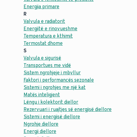
Energjia primare
R
Valvula e radiatorit
Energjitë e rinovueshme
Temperatura e kthimit
Termostat dhome
S
Valvula e sigurisë
Transportues me vidë
Sistem ngrohjeje i mbyllur
Faktori i performancës sezonale
Sistemi i ngrohjes me një kat
Matës inteligjent
Lëngu i kolektorit diellor
Rezervuari i ruajtjes së energjisë diellore
Sistemi i energjisë diellore
Ngrohje diellore
Energji diellore