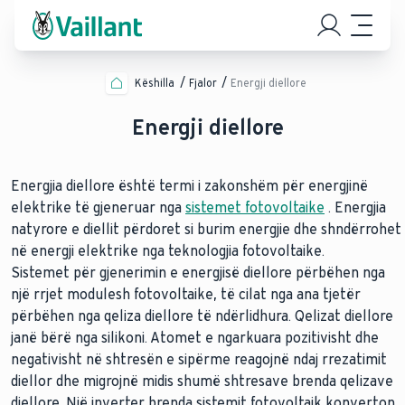
Këshilla
Fjalor
Energji diellore
Energji diellore
Energjia diellore është termi i zakonshëm për energjinë
elektrike të gjeneruar nga
sistemet fotovoltaike
. Energjia
natyrore e diellit përdoret si burim energjie dhe shndërrohet
në energji elektrike nga teknologjia fotovoltaike.
Sistemet për gjenerimin e energjisë diellore përbëhen nga
një rrjet modulesh fotovoltaike, të cilat nga ana tjetër
përbëhen nga qeliza diellore të ndërlidhura. Qelizat diellore
janë bërë nga silikoni. Atomet e ngarkuara pozitivisht dhe
negativisht në shtresën e sipërme reagojnë ndaj rrezatimit
diellor dhe migrojnë midis shumë shtresave brenda qelizave
diellore. Një inverter brenda sistemit fotovoltaik konverton