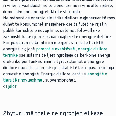
rrymën e vazhdueshme të gjeneruar në rrymë alternative,
domethënë në energji elektrike shtëpiake.
Në mënyrë që energjia elektrike diellore e gjeneruar të mos
duhet të konsumohet menjëherë ose të futet në rrjetin
publik kur është e nevojshme, sistemet fotovoltaike
zakonisht kanë një rezervuar ruajtjeje të energjisë diellore.
Kur përdoren në kombinim me gjeneratorë të tjerë të
energjisë, siç janë
pompat e nxehtësisë
,
energjia diellore
termike
ose sisteme të tjera ngrohjeje që kërkojnë energji
elektrike për funksionimin e tyre, sistemet e energjisë
diellore mund të sigurojnë një shkallë të lartë pavarësie nga
ofruesit e energjisë. Energjia diellore, ashtu si
energjitë e
tjera të rinovueshme
, subvencionohet.
<
Fjalor
Zhytuni më thellë në ngrohjen efikase.