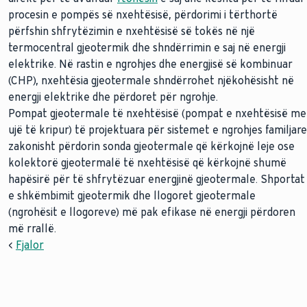
procesin e pompës së nxehtësisë, përdorimi i tërthortë
përfshin shfrytëzimin e nxehtësisë së tokës në një
termocentral gjeotermik dhe shndërrimin e saj në energji
elektrike. Në rastin e ngrohjes dhe energjisë së kombinuar
(CHP), nxehtësia gjeotermale shndërrohet njëkohësisht në
energji elektrike dhe përdoret për ngrohje.
Pompat gjeotermale të nxehtësisë (pompat e nxehtësisë me
ujë të kripur) të projektuara për sistemet e ngrohjes familjare
zakonisht përdorin sonda gjeotermale që kërkojnë leje ose
kolektorë gjeotermalë të nxehtësisë që kërkojnë shumë
hapësirë për të shfrytëzuar energjinë gjeotermale. Shportat
e shkëmbimit gjeotermik dhe llogoret gjeotermale
(ngrohësit e llogoreve) më pak efikase në energji përdoren
më rrallë.
<
Fjalor