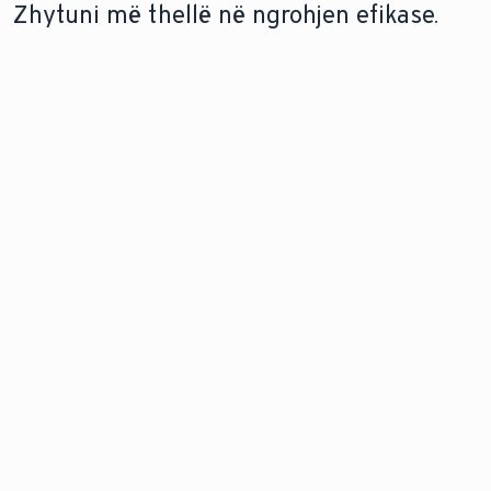
Zhytuni më thellë në ngrohjen efikase.
POMPAT E NXEHTËSISË ME BURIM
POMPAT E NXEHTËSISË ME BURIM
TOKËSOR
UJI
Mësoni se si energjia e
Bëjeni ujërat
ngrohjes nxirret nga
nëntokësore forcën
toka për ta mbajtur
lëvizëse të komoditetit
shtëpinë tuaj të
tuaj të ngrohjes: me një
ngrohtë dhe të
pompë nxehtësie me
rehatshme.
burim uji.