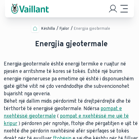
Këshilla
Fjalor
Energjia gjeotermale
Energjia gjeotermale
Energjia gjeotermale është energji termike e ruajtur në
pjesën e arritshme të kores së tokës. Është një burim
energjie rigjeneruese pa emetime që është i disponueshëm
gjatë gjithë vitit në çdo vendndodhje dhe subvencionohet
bujarisht nga qeveria.
Bëhet një dallim midis përdorimit të drejtpërdrejtë dhe të
tërthortë të energjisë gjeotermale. Ndërsa
pompat e
nxehtësisë gjeotermale
(
pompat e nxehtësisë me ujë të
kripur
) përdoren për ngrohje, ftohje dhe përgatitjen e ujit të
nxehtë dhe përdorin nxehtësinë afër sipërfaqes së tokës
direkt për të avulluar
ftohësin
e saj dhe kështu për të filluar