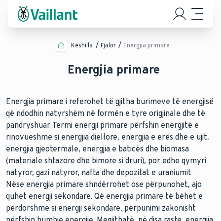
Këshilla
Fjalor
Energjia primare
Energjia primare
Energjia primare i referohet të gjitha burimeve të energjisë
që ndodhin natyrshëm në formën e tyre origjinale dhe të
pandryshuar. Termi energji primare përfshin energjitë e
rinovueshme si energjia diellore, energjia e erës dhe e ujit,
energjia gjeotermale, energjia e baticës dhe biomasa
(materiale shtazore dhe bimore si druri), por edhe qymyri
natyror, gazi natyror, nafta dhe depozitat e uraniumit.
Nëse energjia primare shndërrohet ose përpunohet, ajo
quhet energji sekondare. Që energjia primare të bëhet e
përdorshme si energji sekondare, përpunimi zakonisht
përfshin humbje energjie. Megjithatë, në disa raste, energjia