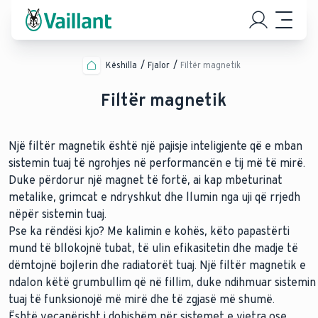
Këshilla
Fjalor
Filtër magnetik
Filtër magnetik
Një filtër magnetik është një pajisje inteligjente që e mban
sistemin tuaj të ngrohjes në performancën e tij më të mirë.
Duke përdorur një magnet të fortë, ai kap mbeturinat
metalike, grimcat e ndryshkut dhe llumin nga uji që rrjedh
nëpër sistemin tuaj.
Pse ka rëndësi kjo? Me kalimin e kohës, këto papastërti
mund të bllokojnë tubat, të ulin efikasitetin dhe madje të
dëmtojnë bojlerin dhe radiatorët tuaj. Një filtër magnetik e
ndalon këtë grumbullim që në fillim, duke ndihmuar sistemin
tuaj të funksionojë më mirë dhe të zgjasë më shumë.
Është veçanërisht i dobishëm për sistemet e vjetra ose