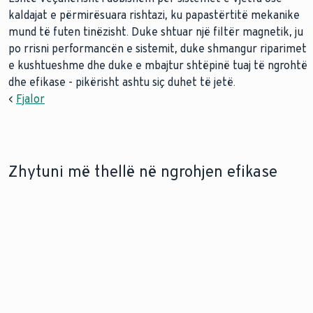
kaldajat e përmirësuara rishtazi, ku papastërtitë mekanike
mund të futen tinëzisht. Duke shtuar një filtër magnetik, ju
po rrisni performancën e sistemit, duke shmangur riparimet
e kushtueshme dhe duke e mbajtur shtëpinë tuaj të ngrohtë
dhe efikase - pikërisht ashtu siç duhet të jetë.
<
Fjalor
Zhytuni më thellë në ngrohjen efikase
ZËVENDËSONI BOJLERIN
MODERNIZIMI ME NJË POMPË NXEHTËSIE
TUAJ TË GAZIT
Modernizimi i sistemit tuaj të
Zbuloni
ngrohjes me një pompë
avantazhet e
nxehtësie Vaillant është një
përmirësimit në
investim i mirë. Ne jemi këtu
një kazan gazi