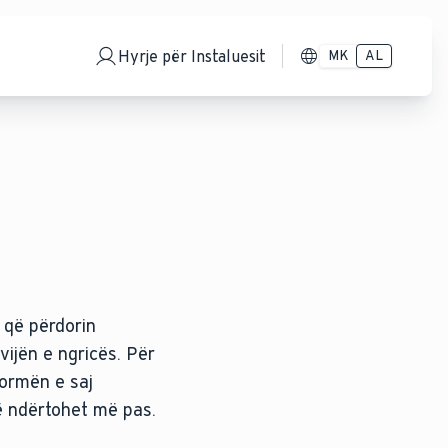
Hyrje për Instaluesit
MK
AL
 që përdorin
vijën e ngricës. Për
ormën e saj
ë ndërtohet më pas.