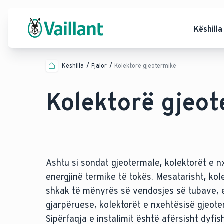
Këshilla
Këshilla
Fjalor
Kolektorë gjeotermikë
Kolektorë gjeo
Ashtu si sondat gjeotermale, kolektorët e 
energjinë termike të tokës. Mesatarisht, ko
shkak të mënyrës së vendosjes së tubave, 
gjarpëruese, kolektorët e nxehtësisë gjeot
Sipërfaqja e instalimit është afërsisht dyfis