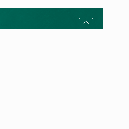
Rreth Vaillant
Misioni ynë
Premtimi ynë për cilësi
Historia e Vaillant