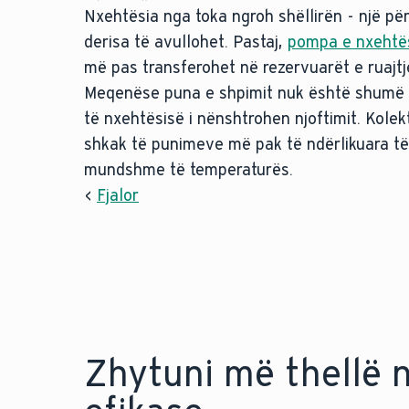
Nxehtësia nga toka ngroh shëllirën - një përz
derisa të avullohet. Pastaj,
pompa e nxehtës
më pas transferohet në rezervuarët e ruajtj
Meqenëse puna e shpimit nuk është shumë e 
të nxehtësisë i nënshtrohen njoftimit. Kole
shkak të punimeve më pak të ndërlikuara të n
mundshme të temperaturës.
<
Fjalor
Zhytuni më thellë 