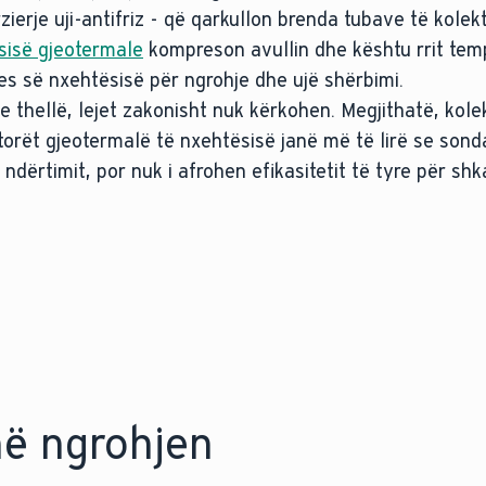
ierje uji-antifriz - që qarkullon brenda tubave të kolek
isë gjeotermale
kompreson avullin dhe kështu rrit temp
es së nxehtësisë për ngrohje dhe ujë shërbimi.
thellë, lejet zakonisht nuk kërkohen. Megjithatë, kole
ktorët gjeotermalë të nxehtësisë janë më të lirë se son
dërtimit, por nuk i afrohen efikasitetit të tyre për shk
në ngrohjen