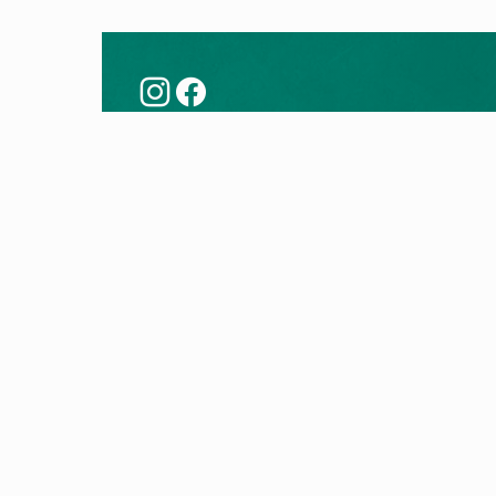
Këshilla
Prod
Modernizoni me një pompë nxehtësie
Pompa
Teknologjia e pompës së nxehtësisë
Kaldaj
Kontro
Kaldaj