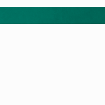
Merrni ofertën tuaj falas
ukte
Shërbimi dhe Kontakti
t e nxehtësisë
Kërkim për servis
a me gaz
Na kontaktoni
llet
a Elektrike