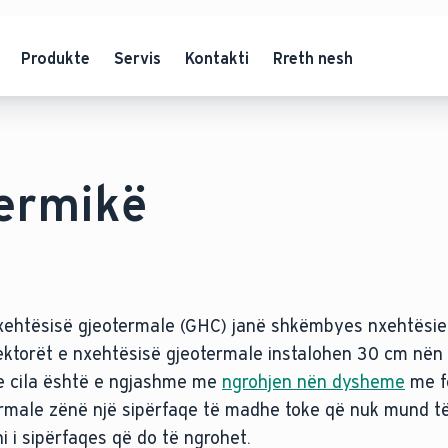
Produkte
Servis
Kontakti
Rreth nesh
termikë
nxehtësisë gjeotermale (GHC) janë shkëmbyes nxehtësie
lektorët e nxehtësisë gjeotermale instalohen 30 cm nën 
e cila është e ngjashme me
ngrohjen nën dysheme
me f
ermale zënë një sipërfaqe të madhe toke që nuk mund t
hi i sipërfaqes që do të ngrohet.