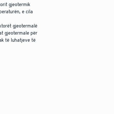
torit gjeotermik
eraturën, e cila
ktorët gjeotermalë
dat gjeotermale për
ak të luhatjeve të