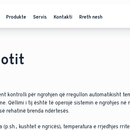
Produkte
Servis
Kontakti
Rreth nesh
otit
ent kontrolli për ngrohjen që rregullon automatikisht t
e. Qëllimi i tij është të operojë sistemin e ngrohjes n
isë rehatinë brenda ndërtesës.
(p.sh., kushtet e ngricës), temperatura e rrjedhjes rrite