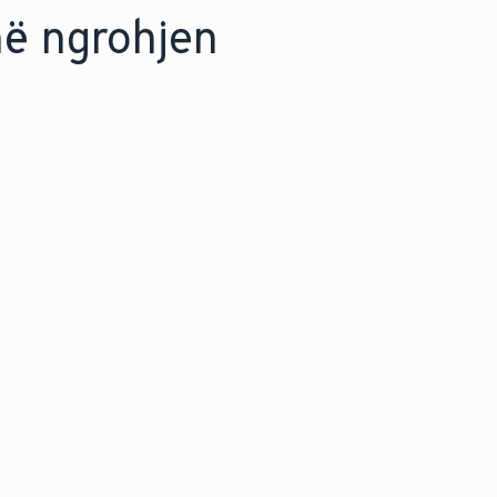
në ngrohjen
INOVATIV NË MËNYRË TË QËNDRU
sore me
Zbuloni se si tekn
 një pompë
ngrohjes mbështe
klimës.