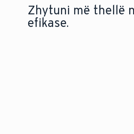
Zhytuni më thellë 
efikase.
MODERNIZONI ME NJË POMPË NXEHTËSIE
Përqafoni rehatinë miqë
mjedisin duke kaluar në
nxehtësie