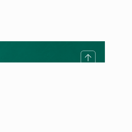
Rreth Vaillant
Misioni ynë
Premtimi ynë për cilësi
Historia e Vaillant