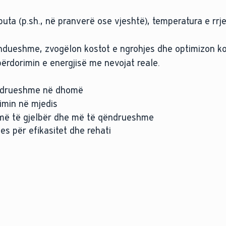
ta (p.sh., në pranverë ose vjeshtë), temperatura e rrje
azhdueshme, zvogëlon kostot e ngrohjes dhe optimizon k
përdorimin e energjisë me nevojat reale.
ëndrueshme në dhomë
kimin në mjedis
 më të gjelbër dhe më të qëndrueshme
es për efikasitet dhe rehati