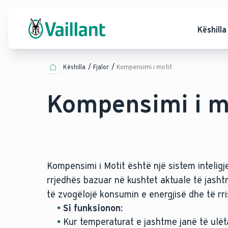
Këshilla
Këshilla
Fjalor
Kompensimi i motit
Kompensimi i m
Kompensimi i Motit është një sistem inteligj
rrjedhës bazuar në kushtet aktuale të jashtm
të zvogëlojë konsumin e energjisë dhe të rr
Si funksionon:
Kur temperaturat e jashtme janë të ulëta 