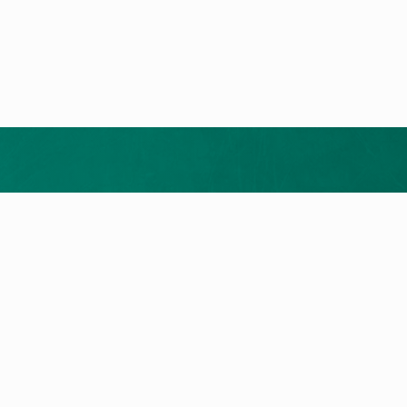
Merrni ofertën tuaj falas
ukte
Shërbimi dhe Kontakti
t e nxehtësisë
Kërkim për servis
a me gaz
Na kontaktoni
llet
a Elektrike