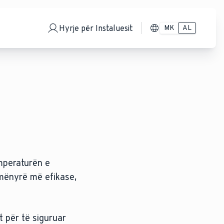
Hyrje për Instaluesit
MK
AL
emperaturën e
ë mënyrë më efikase,
t për të siguruar