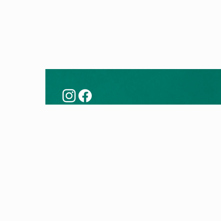
Këshilla
Prod
Modernizoni me një pompë nxehtësie
Pompa
Teknologjia e pompës së nxehtësisë
Kaldaj
Kontro
Kaldaj