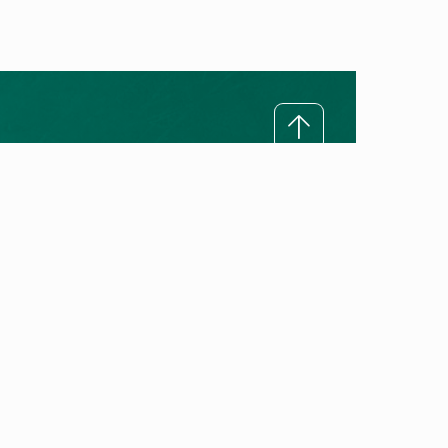
Rreth Vaillant
Misioni ynë
Premtimi ynë për cilësi
Historia e Vaillant