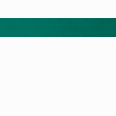
Merrni ofertën tuaj falas
ukte
Shërbimi dhe Kontakti
t e nxehtësisë
Kërkim për servis
a me gaz
Na kontaktoni
llet
a Elektrike