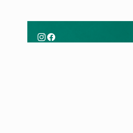
Këshilla
Prod
Modernizoni me një pompë nxehtësie
Pompa
Teknologjia e pompës së nxehtësisë
Kaldaj
Kontro
Kaldaj