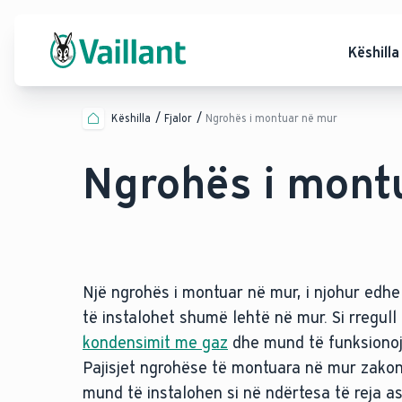
Këshilla
Këshilla
Fjalor
Ngrohës i montuar në mur
Ngrohës i mont
Një ngrohës i montuar në mur, i njohur edhe
të instalohet shumë lehtë në mur. Si rregull 
kondensimit me gaz
dhe mund të funksionojnë
Pajisjet ngrohëse të montuara në mur zakoni
mund të instalohen si në ndërtesa të reja 