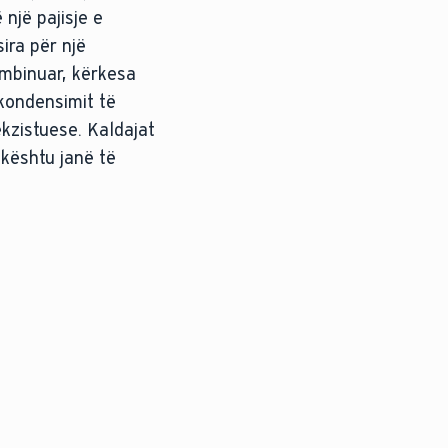
një pajisje e
ira për një
ombinuar, kërkesa
kondensimit të
kzistuese. Kaldajat
kështu janë të