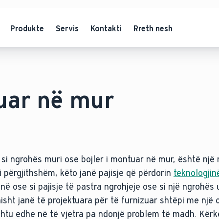
Produkte
Servis
Kontakti
Rreth nesh
uar në mur
 si ngrohës muri ose bojler i montuar në mur, është nj
i përgjithshëm, këto janë pajisje që përdorin
teknologji
 ose si pajisje të pastra ngrohjeje ose si një ngrohës u
sht janë të projektuara për të furnizuar shtëpi me një 
ashtu edhe në të vjetra pa ndonjë problem të madh. Kër