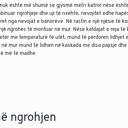
 nuk është më shumë se gjysmë metri katror nëse është 
binuar ngrohjeje dhe uji të nxehtë, nevojitet edhe hapës
aret nga nevojat e banorëve. Në rastin e një njësie të k
jë ngrohës të montuar në mur. Nëse kaldajat e reja të 
tër me temperaturë të ulët, mund të përdoren lidhjet e
në mur mund të lidhen në kaskada me disa pajisje dhe 
së më të madhe.
në ngrohjen