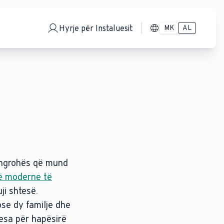
Hyrje për Instaluesit
MK
AL
ë ngrohës që mund
në moderne të
ji shtesë.
ose dy familje dhe
kesa për hapësirë