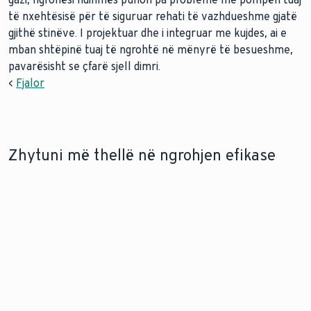
të nxehtësisë për të siguruar rehati të vazhdueshme gjatë
gjithë stinëve. I projektuar dhe i integruar me kujdes, ai e
mban shtëpinë tuaj të ngrohtë në mënyrë të besueshme,
pavarësisht se çfarë sjell dimri.
<
Fjalor
Zhytuni më thellë në ngrohjen efikase
PORTOFOLI I POMPAVE TË
MODERNIZONI ME NJË POMPË NXEHTËSIE
NXEHTËSISË
Përmirësimi i ngrohjes me një
Merrni një
pompë nxehtësie është një
përmbledhje të
zgjedhje e përshtatshme për
llojeve të
të ardhmen. Ne shpjegojmë
ndryshme të
pse dhe si ta bëni këtë.
pompave të