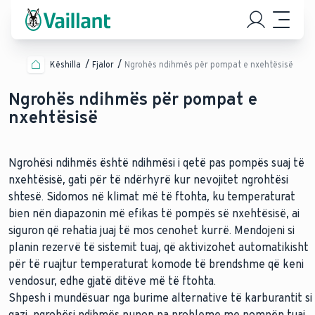
Këshilla
Fjalor
Ngrohës ndihmës për pompat e nxehtësisë
Ngrohës ndihmës për pompat e
nxehtësisë
Ngrohësi ndihmës është ndihmësi i qetë pas pompës suaj të
nxehtësisë, gati për të ndërhyrë kur nevojitet ngrohtësi
shtesë. Sidomos në klimat më të ftohta, ku temperaturat
bien nën diapazonin më efikas të pompës së nxehtësisë, ai
siguron që rehatia juaj të mos cenohet kurrë. Mendojeni si
planin rezervë të sistemit tuaj, që aktivizohet automatikisht
për të ruajtur temperaturat komode të brendshme që keni
vendosur, edhe gjatë ditëve më të ftohta.
Shpesh i mundësuar nga burime alternative të karburantit si
gazi, ngrohësi ndihmës punon pa probleme me pompën tuaj