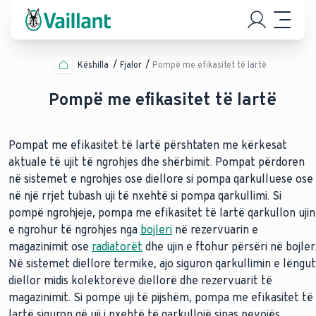
Këshilla
Fjalor
Pompë me efikasitet të lartë
Pompë me efikasitet të lartë
Pompat me efikasitet të lartë përshtaten me kërkesat
aktuale të ujit të ngrohjes dhe shërbimit. Pompat përdoren
në sistemet e ngrohjes ose diellore si pompa qarkulluese ose
në një rrjet tubash uji të nxehtë si pompa qarkullimi. Si
pompë ngrohjeje, pompa me efikasitet të lartë qarkullon ujin
e ngrohur të ngrohjes nga
bojleri
në rezervuarin e
magazinimit ose
radiatorët
dhe ujin e ftohur përsëri në bojler.
Në sistemet diellore termike, ajo siguron qarkullimin e lëngut
diellor midis kolektorëve diellorë dhe rezervuarit të
magazinimit. Si pompë uji të pijshëm, pompa me efikasitet të
lartë siguron që uji i nxehtë të qarkullojë sipas nevojës.