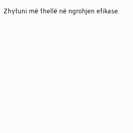
Zhytuni më thellë në ngrohjen efikase.
TEKNOLOGJIA E BOJLERIT TË
ZËVENDËSONI BOJLERIN TUAJ
GAZIT
TË GAZIT
Zbuloni fuqinë e
Zbuloni avantazhet e
përsosmërisë dhe
përmirësimit në një
mësoni se si kaldajat
kazan gazi efikas dhe
moderne me gaz mund
të besueshëm për
të ulin kostot e
shtëpinë tuaj.
energjisë.