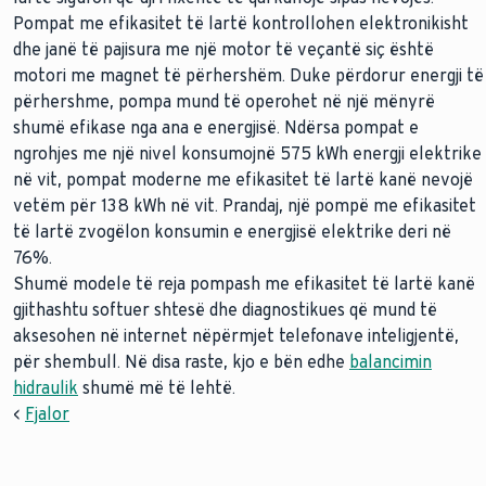
Pompat me efikasitet të lartë kontrollohen elektronikisht
dhe janë të pajisura me një motor të veçantë siç është
motori me magnet të përhershëm. Duke përdorur energji të
përhershme, pompa mund të operohet në një mënyrë
shumë efikase nga ana e energjisë. Ndërsa pompat e
ngrohjes me një nivel konsumojnë 575 kWh energji elektrike
në vit, pompat moderne me efikasitet të lartë kanë nevojë
vetëm për 138 kWh në vit. Prandaj, një pompë me efikasitet
të lartë zvogëlon konsumin e energjisë elektrike deri në
76%.
Shumë modele të reja pompash me efikasitet të lartë kanë
gjithashtu softuer shtesë dhe diagnostikues që mund të
aksesohen në internet nëpërmjet telefonave inteligjentë,
për shembull. Në disa raste, kjo e bën edhe
balancimin
hidraulik
shumë më të lehtë.
<
Fjalor