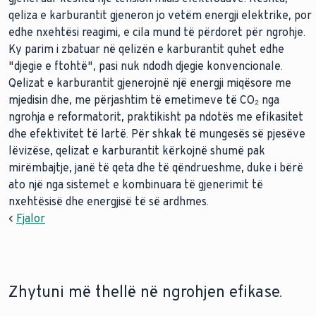
qeliza e karburantit gjeneron jo vetëm energji elektrike, por
edhe nxehtësi reagimi, e cila mund të përdoret për ngrohje.
Ky parim i zbatuar në qelizën e karburantit quhet edhe
"djegie e ftohtë", pasi nuk ndodh djegie konvencionale.
Qelizat e karburantit gjenerojnë një energji miqësore me
mjedisin dhe, me përjashtim të emetimeve të CO₂ nga
ngrohja e reformatorit, praktikisht pa ndotës me efikasitet
dhe efektivitet të lartë. Për shkak të mungesës së pjesëve
lëvizëse, qelizat e karburantit kërkojnë shumë pak
mirëmbajtje, janë të qeta dhe të qëndrueshme, duke i bërë
ato një nga sistemet e kombinuara të gjenerimit të
nxehtësisë dhe energjisë të së ardhmes.
<
Fjalor
Zhytuni më thellë në ngrohjen efikase.