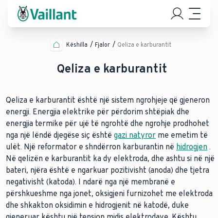
Këshilla
Fjalor
Qeliza e karburantit
Qeliza e karburantit
Qeliza e karburantit është një sistem ngrohjeje që gjeneron
energji. Energjia elektrike për përdorim shtëpiak dhe
energjia termike për ujë të ngrohtë dhe ngrohje prodhohet
nga një lëndë djegëse siç është
gazi natyror
me emetim të
ulët. Një reformator e shndërron karburantin në
hidrogjen
.
Në qelizën e karburantit ka dy elektroda, dhe ashtu si në një
bateri, njëra është e ngarkuar pozitivisht (anoda) dhe tjetra
negativisht (katoda). I ndarë nga një membranë e
përshkueshme nga jonet, oksigjeni furnizohet me elektroda
dhe shkakton oksidimin e hidrogjenit në katodë, duke
gjeneruar kështu një tension midis elektrodave. Kështu,