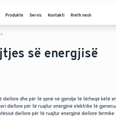
Produkte
Servis
Kontakti
Rreth nesh
re
jtjes së energjisë
në diellore dhe për të qenë në gjendje të tërheqë këtë e
teri diellore për të ruajtur energjinë elektrike të gjener
tësisë diellore për të ruajtur energjinë diellore termike