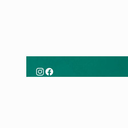
Këshilla
Prod
Modernizoni me një pompë nxehtësie
Pompa
Teknologjia e pompës së nxehtësisë
Kaldaj
Kontro
Kaldaj