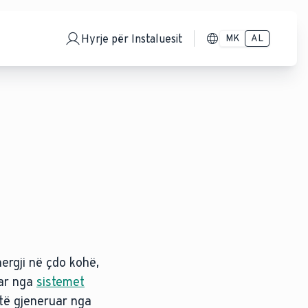
Hyrje për Instaluesit
MK
AL
nergji në çdo kohë,
uar nga
sistemet
 të gjeneruar nga