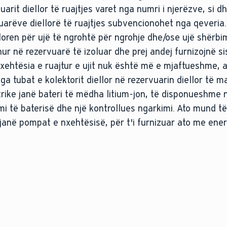
arit diellor të ruajtjes varet nga numri i njerëzve, si 
rvuarëve diellorë të ruajtjes subvencionohet nga qeveria.
oren për ujë të ngrohtë për ngrohje dhe/ose ujë shërbi
ur në rezervuarë të izoluar dhe prej andej furnizojnë s
 nxehtësia e ruajtur e ujit nuk është më e mjaftueshme, a
a tubat e kolektorit diellor në rezervuarin diellor të m
ktrike janë bateri të mëdha litium-jon, të disponueshme 
i të baterisë dhe një kontrollues ngarkimi. Ato mund t
janë pompat e nxehtësisë, për t'i furnizuar ato me ener