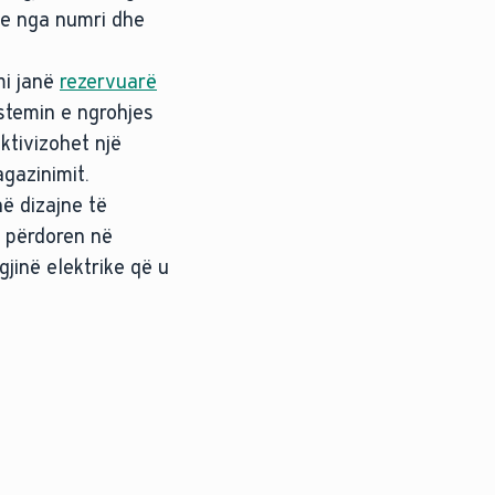
dhe nga numri dhe
mi janë
rezervuarë
istemin e ngrohjes
ktivizohet një
agazinimit.
në dizajne të
ë përdoren në
gjinë elektrike që u