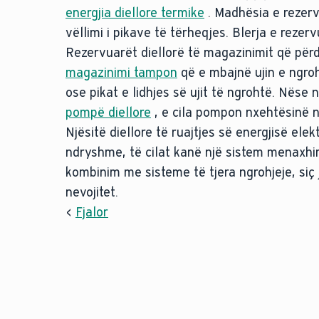
energjia diellore termike
. Madhësia e rezervu
vëllimi i pikave të tërheqjes. Blerja e reze
Rezervuarët diellorë të magazinimit që përd
magazinimi tampon
që e mbajnë ujin e ngroh
ose pikat e lidhjes së ujit të ngrohtë. Nëse
pompë diellore
, e cila pompon nxehtësinë ng
Njësitë diellore të ruajtjes së energjisë ele
ndryshme, të cilat kanë një sistem menaxhim
kombinim me sisteme të tjera ngrohjeje, siç 
nevojitet.
<
Fjalor