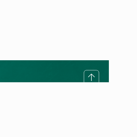
Rreth Vaillant
Misioni ynë
Premtimi ynë për cilësi
Historia e Vaillant