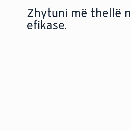
Zhytuni më thellë 
efikase.
ENERGJIA TERMIKE DIELLORE
Shfrytëzoni ngrohtësinë 
të diellit për të ngrohur
efikase shtëpinë dhe ujin
energji termike diellore.