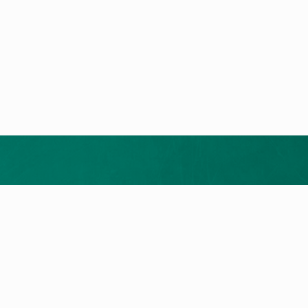
Merrni ofertën tuaj falas
ukte
Shërbimi dhe Kontakti
t e nxehtësisë
Kërkim për servis
a me gaz
Na kontaktoni
llet
a Elektrike