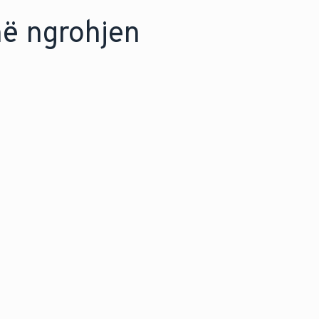
në ngrohjen
TEKNOLOGJIA E RUAJTJES SË UJI
natyrale
Zbuloni rehati t
 në mënyrë
dhe kursime ener
 tuaj, me
teknologjinë e ruaj
ngrohtë shtëpiak,
që uji i ngrohtë t
gati kur ju nevojit