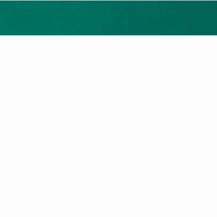
Merrni ofertën tuaj falas
ukte
Shërbimi dhe Kontakti
t e nxehtësisë
Kërkim për servis
a me gaz
Na kontaktoni
llet
a Elektrike