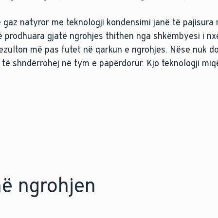
 gaz natyror me teknologji kondensimi janë të pajisur
ë prodhuara gjatë ngrohjes thithen nga shkëmbyesi i nx
zulton më pas futet në qarkun e ngrohjes. Nëse nuk do
 të shndërrohej në tym e papërdorur. Kjo teknologji mi
në ngrohjen