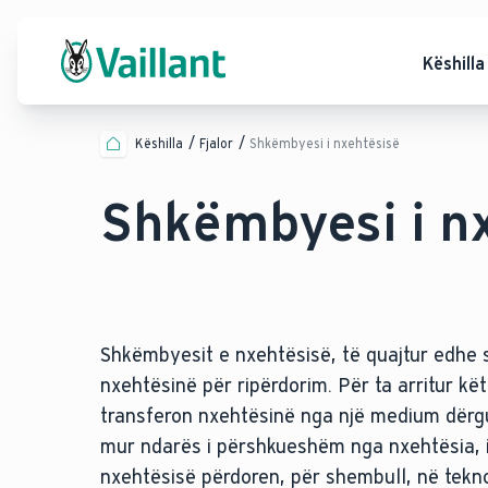
Këshilla
Këshilla
Fjalor
Shkëmbyesi i nxehtësisë
Shkëmbyesi i n
Shkëmbyesit e nxehtësisë, të quajtur edhe s
nxehtësinë për ripërdorim. Për ta arritur k
transferon nxehtësinë nga një medium dërg
mur ndarës i përshkueshëm nga nxehtësia, i
nxehtësisë përdoren, për shembull, në teknol