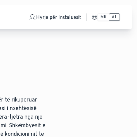
Hyrje për Instaluesit
MK
AL
r të rikuperuar
si i nxehtësisë
ra-tjetra nga një
imi. Shkëmbyesit e
të kondicionimit të