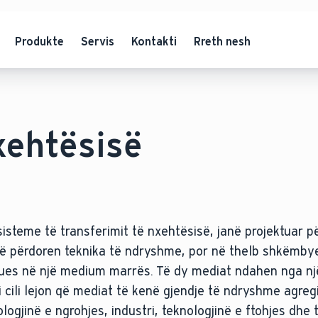
Produkte
Servis
Kontakti
Rreth nesh
xehtësisë
isteme të transferimit të nxehtësisë, janë projektuar pë
ëtë përdoren teknika të ndryshme, por në thelb shkëmbye
ues në një medium marrës. Të dy mediat ndahen nga një
 cili lejon që mediat të kenë gjendje të ndryshme agreg
ogjinë e ngrohjes, industri, teknologjinë e ftohjes dhe 