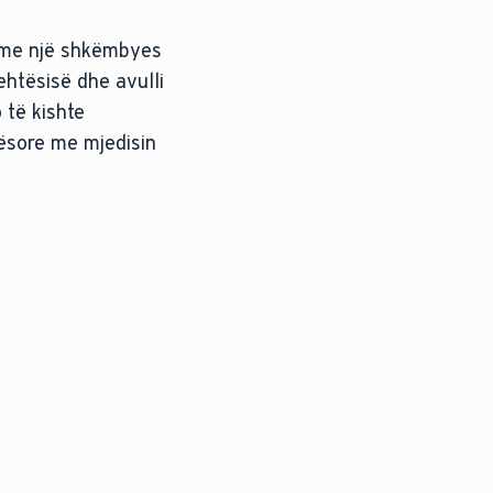
a me një shkëmbyes
ehtësisë dhe avulli
 të kishte
qësore me mjedisin