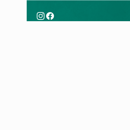
Këshilla
Prod
Modernizoni me një pompë nxehtësie
Pompa
Teknologjia e pompës së nxehtësisë
Kaldaj
Kontro
Kaldaj