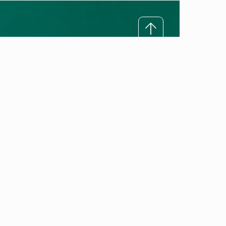
Rreth Vaillant
Misioni ynë
Premtimi ynë për cilësi
Historia e Vaillant