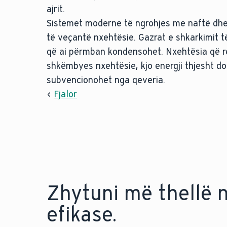
ajrit.
Sistemet moderne të ngrohjes me naftë dhe
të veçantë nxehtësie. Gazrat e shkarkimit t
që ai përmban kondensohet. Nxehtësia që re
shkëmbyes nxehtësie, kjo energji thjesht do
subvencionohet nga qeveria.
<
Fjalor
Zhytuni më thellë 
efikase.