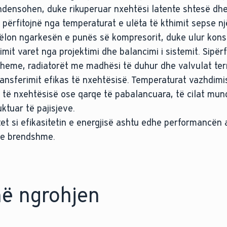
ndensohen, duke rikuperuar nxehtësi latente shtesë dh
 përfitojnë nga temperaturat e ulëta të kthimit sepse n
ogëlon ngarkesën e punës së kompresorit, duke ulur kons
imit varet nga projektimi dhe balancimi i sistemit. Sipë
dysheme, radiatorët me madhësi të duhur dhe valvulat te
ansferimit efikas të nxehtësisë. Temperaturat vazhdimis
t të nxehtësisë ose qarqe të pabalancuara, të cilat mun
ktuar të pajisjeve.
et si efikasitetin e energjisë ashtu edhe performancën 
ë e brendshme.
në ngrohjen