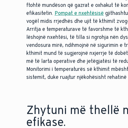
ftohtë mundëson që gazrat e oxhakut të ko
efikasitetin.
Pompat e nxehtësisë
gjithashtu
vogël midis rrjedhës dhe ujit të kthimit zv
Arritja e temperaturave të favorshme të kth
lëshojnë nxehtësi, të tilla si ngrohja nën 
vendosura mirë, ndihmojnë në sigurimin e tr
kthimit mund të sugjerojnë nxjerrje të dobë
më të larta operative dhe jetëgjatësi të redu
Monitorimi i temperaturës së kthimit mbësht
sistemit, duke ruajtur njëkohësisht rehatin
Zhytuni më thellë 
efikase.