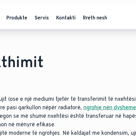
Produkte
Servis
Kontakti
Rreth nesh
kthimit
it (ose e një mediumi tjetër të transferimit të nxehtësi
re pasi qarkullon nëpër radiatorë,
ngrohje nën dysheme
tregon se më shumë nxehtësi është transferuar në hapës
onon në mënyrë efikase.
jitë moderne të ngrohjes. Në kaldajat me kondensim, uji 