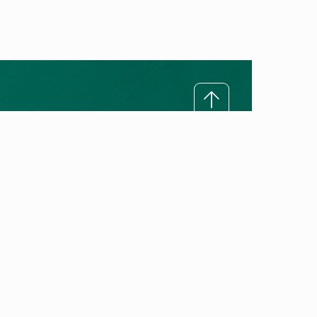
Rreth Vaillant
Misioni ynë
Premtimi ynë për cilësi
Historia e Vaillant