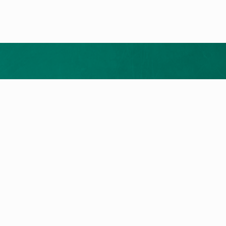
Merrni ofertën tuaj falas
ukte
Shërbimi dhe Kontakti
t e nxehtësisë
Kërkim për servis
a me gaz
Na kontaktoni
llet
a Elektrike