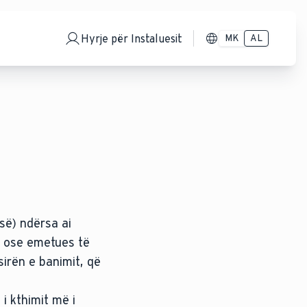
Hyrje për Instaluesit
MK
AL
së) ndërsa ai
ose emetues të
irën e banimit, që
i kthimit më i