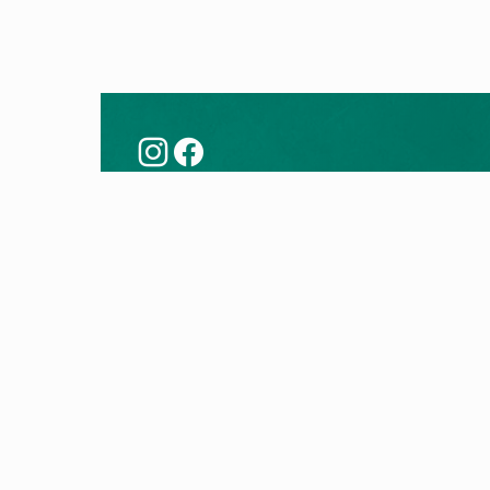
Këshilla
Prod
Modernizoni me një pompë nxehtësie
Pompa
Teknologjia e pompës së nxehtësisë
Kaldaj
Kontro
Kaldaj