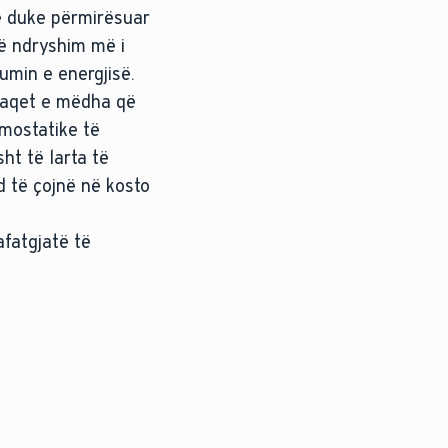
e duke përmirësuar
jë ndryshim më i
umin e energjisë.
rfaqet e mëdha që
rmostatike të
ht të larta të
d të çojnë në kosto
afatgjatë të