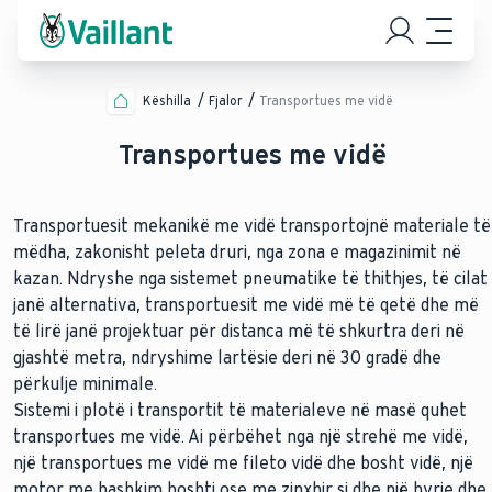
Këshilla
Fjalor
Transportues me vidë
Transportues me vidë
Transportuesit mekanikë me vidë transportojnë materiale të
mëdha, zakonisht peleta druri, nga zona e magazinimit në
kazan. Ndryshe nga sistemet pneumatike të thithjes, të cilat
janë alternativa, transportuesit me vidë më të qetë dhe më
të lirë janë projektuar për distanca më të shkurtra deri në
gjashtë metra, ndryshime lartësie deri në 30 gradë dhe
përkulje minimale.
Sistemi i plotë i transportit të materialeve në masë quhet
transportues me vidë. Ai përbëhet nga një strehë me vidë,
një transportues me vidë me fileto vidë dhe bosht vidë, një
motor me bashkim boshti ose me zinxhir si dhe një hyrje dhe