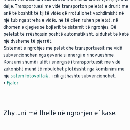
dalje. Transportuesi me vidë transporton peletat e drurit me
anë të boshtit të tij të vidës që rrotullohet vazhdimisht në
një tub nga streha e vidës, në të cilën ruhen peletat, në
dhomën e djegies së bojlerit të sistemit të ngrohjes. Që
peletat të rrëshqasin poshtë automatikisht, ai duhet të ketë
një dysheme të pjerrët.
Sistemet e ngrohjes me pelet dhe transportuesit me vidë
subvencionohen nga qeveria si energji e rinovueshme.
Konsumi shumë i ulët i energjisë i transportuesit me vidë
zakonisht mund të mbulohet plotësisht nga kombinimi me
një
sistem fotovoltaik
, i cili gjithashtu subvencionohet.
<
Fjalor
Zhytuni më thellë në ngrohjen efikase.