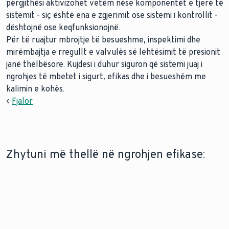
përgjithësi aktivizohet vetëm nëse komponentët e tjerë të
sistemit - siç është ena e zgjerimit ose sistemi i kontrollit -
dështojnë ose keqfunksionojnë.
Për të ruajtur mbrojtje të besueshme, inspektimi dhe
mirëmbajtja e rregullt e valvulës së lehtësimit të presionit
janë thelbësore. Kujdesi i duhur siguron që sistemi juaj i
ngrohjes të mbetet i sigurt, efikas dhe i besueshëm me
kalimin e kohës.
<
Fjalor
Zhytuni më thellë në ngrohjen efikase:
MODERNIZIMI ME NJË POMPË NXEHTËSIE
SISTEME FOTOVOLTAIKE
Përgatituni për të ardhmen:
Optimizoni
Zbuloni pse modernizimi me
sistemet tuaja të