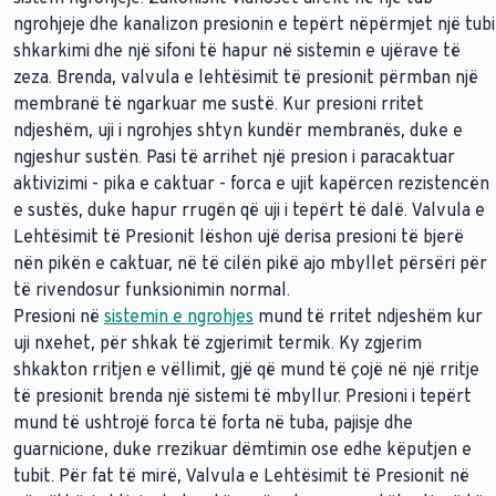
ngrohjeje dhe kanalizon presionin e tepërt nëpërmjet një tubi
shkarkimi dhe një sifoni të hapur në sistemin e ujërave të
zeza. Brenda, valvula e lehtësimit të presionit përmban një
membranë të ngarkuar me sustë. Kur presioni rritet
ndjeshëm, uji i ngrohjes shtyn kundër membranës, duke e
ngjeshur sustën. Pasi të arrihet një presion i paracaktuar
aktivizimi - pika e caktuar - forca e ujit kapërcen rezistencën
e sustës, duke hapur rrugën që uji i tepërt të dalë. Valvula e
Lehtësimit të Presionit lëshon ujë derisa presioni të bjerë
nën pikën e caktuar, në të cilën pikë ajo mbyllet përsëri për
të rivendosur funksionimin normal.
Presioni në
sistemin e ngrohjes
mund të rritet ndjeshëm kur
uji nxehet, për shkak të zgjerimit termik. Ky zgjerim
shkakton rritjen e vëllimit, gjë që mund të çojë në një rritje
të presionit brenda një sistemi të mbyllur. Presioni i tepërt
mund të ushtrojë forca të forta në tuba, pajisje dhe
guarnicione, duke rrezikuar dëmtimin ose edhe këputjen e
tubit. Për fat të mirë, Valvula e Lehtësimit të Presionit në