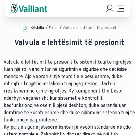
Këshilla
Fjalor
Valvula e lehtësimit të presionit
Valvula e lehtësimit të presionit
Valvula e lehtësimit të presionit të sistemit tuaj të ngrohjes
luan një rol vendimtar në sigurimin e sigurisë dhe qetësisë
mendore. Ajo vepron si një mbrojtje e besueshme, duke
mbrojtur të gjithë instalimin tuaj nga presioni i lartë i
rrezikshëm në ujin e ngrohjes. Ky komponent thelbësor
ndërhyn veçanërisht kur sistemet e kontrollit
keqfunksionojnë ose një pjesë dështon, duke parandaluar
dëmtime të kushtueshme dhe duke ndihmuar sistemin tuaj të
funksionojë pa probleme.
Ky pajisje sigurie jetësore është një veçori standarde në çdo
sistem ngrohjeje. Zakonisht vidhoset direkt në një tub