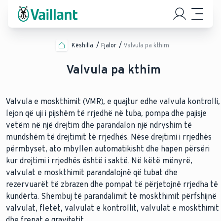
Këshilla
Fjalor
Valvula pa kthim
Valvula pa kthim
Valvula e moskthimit (VMR), e quajtur edhe valvula kontrolli,
lejon që uji i pijshëm të rrjedhë në tuba, pompa dhe pajisje
vetëm në një drejtim dhe parandalon një ndryshim të
mundshëm të drejtimit të rrjedhës. Nëse drejtimi i rrjedhës
përmbyset, ato mbyllen automatikisht dhe hapen përsëri
kur drejtimi i rrjedhës është i saktë. Në këtë mënyrë,
valvulat e moskthimit parandalojnë që tubat dhe
rezervuarët të zbrazen dhe pompat të përjetojnë rrjedha të
kundërta. Shembuj të parandalimit të moskthimit përfshijnë
valvulat, fletët, valvulat e kontrollit, valvulat e moskthimit
dhe frenat e gravitetit.