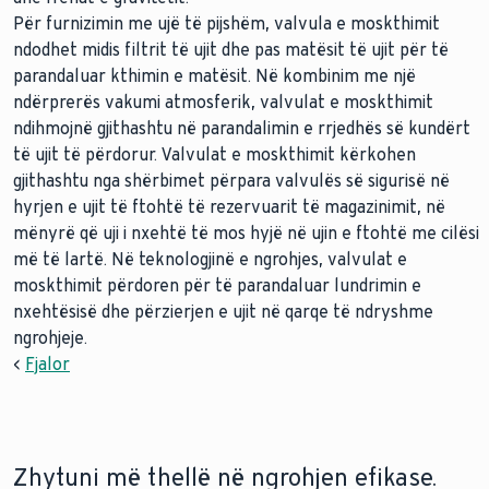
Për furnizimin me ujë të pijshëm, valvula e moskthimit
ndodhet midis filtrit të ujit dhe pas matësit të ujit për të
parandaluar kthimin e matësit. Në kombinim me një
ndërprerës vakumi atmosferik, valvulat e moskthimit
ndihmojnë gjithashtu në parandalimin e rrjedhës së kundërt
të ujit të përdorur. Valvulat e moskthimit kërkohen
gjithashtu nga shërbimet përpara valvulës së sigurisë në
hyrjen e ujit të ftohtë të rezervuarit të magazinimit, në
mënyrë që uji i nxehtë të mos hyjë në ujin e ftohtë me cilësi
më të lartë. Në teknologjinë e ngrohjes, valvulat e
moskthimit përdoren për të parandaluar lundrimin e
nxehtësisë dhe përzierjen e ujit në qarqe të ndryshme
ngrohjeje.
<
Fjalor
Zhytuni më thellë në ngrohjen efikase.