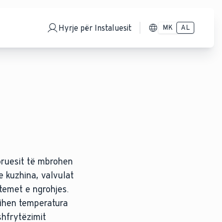
Hyrje për Instaluesit
MK
AL
oruesit të mbrohen
e kuzhina, valvulat
temet e ngrohjes.
rihen temperatura
shfrytëzimit