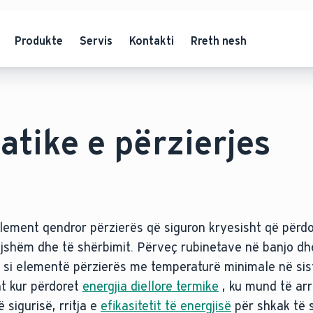
Produkte
Servis
Kontakti
Rreth nesh
atike e përzierjes
lement qendror përzierës që siguron kryesisht që përd
pijshëm dhe të shërbimit. Përveç rubinetave në banjo dh
u si elementë përzierës me temperaturë minimale në sis
ht kur përdoret
energjia diellore termike
, ku mund të ar
ë sigurisë, rritja e
efikasitetit të energjisë
për shkak të 