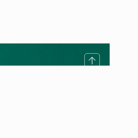
Rreth Vaillant
Misioni ynë
Premtimi ynë për cilësi
Historia e Vaillant