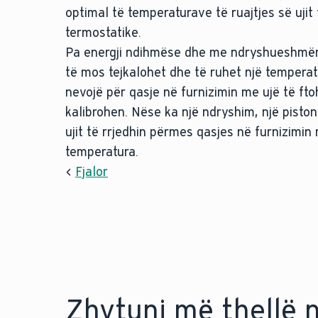
optimal të temperaturave të ruajtjes së ujit
termostatike.
Pa energji ndihmëse dhe me ndryshueshmëri
të mos tejkalohet dhe të ruhet një temperatu
nevojë për qasje në furnizimin me ujë të ft
kalibrohen. Nëse ka një ndryshim, një piston 
ujit të rrjedhin përmes qasjes në furnizimi
temperatura.
<
Fjalor
Zhytuni më thellë 