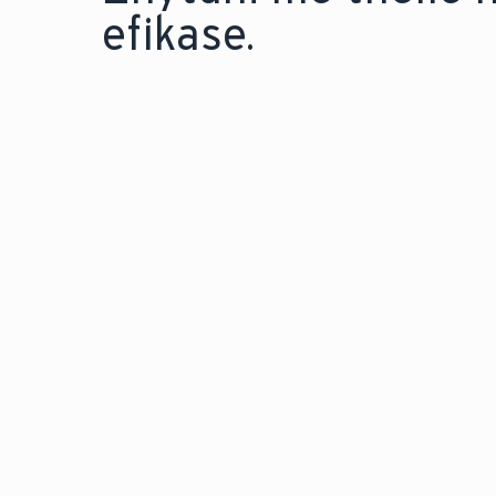
efikase.
TEKNOLOGJIA E RUAJTJES SË UJIT TË NGROHTË 
Shijoni komoditetin e
vazhdueshëm të ujit të n
Zbuloni inxhinierinë që 
pas një furnizimi të bes
me ujë të ngrohtë për sh
tuaj.