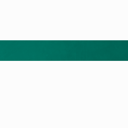
Merrni ofertën tuaj falas
ukte
Shërbimi dhe Kontakti
t e nxehtësisë
Kërkim për servis
a me gaz
Na kontaktoni
llet
a Elektrike