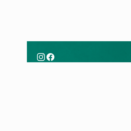
Këshilla
Prod
Modernizoni me një pompë nxehtësie
Pompa
Teknologjia e pompës së nxehtësisë
Kaldaj
Kontro
Kaldaj