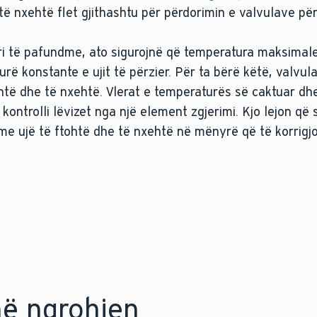
 të nxehtë flet gjithashtu për përdorimin e valvulave pë
 të pafundme, ato sigurojnë që temperatura maksimale 
rë konstante e ujit të përzier. Për ta bërë këtë, valvula
ohtë dhe të nxehtë. Vlerat e temperaturës së caktuar dh
kontrolli lëvizet nga një element zgjerimi. Kjo lejon që 
n me ujë të ftohtë dhe të nxehtë në mënyrë që të korrigj
në ngrohjen