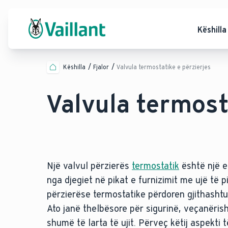
Këshilla
Këshilla
Fjalor
Valvula termostatike e përzierjes
Valvula termost
Një valvul përzierës
termostatik
është një e
nga djegiet në pikat e furnizimit me ujë të 
përzierëse termostatike përdoren gjithasht
Ato janë thelbësore për sigurinë, veçanëris
shumë të larta të ujit. Përveç këtij aspekti t