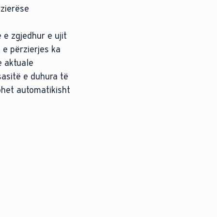
rzierëse
e zgjedhur e ujit
 e përzierjes ka
e aktuale
sasitë e duhura të
ohet automatikisht