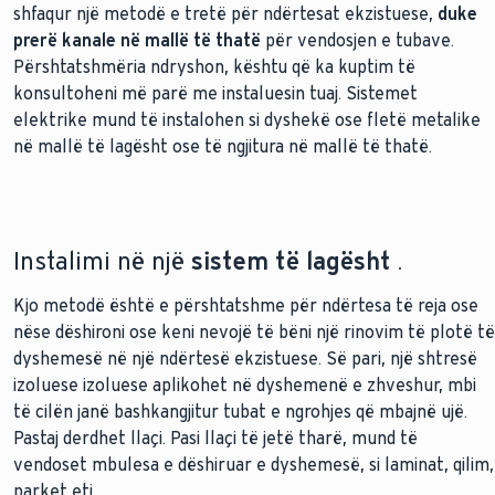
shfaqur një metodë e tretë për ndërtesat ekzistuese,
duke
prerë kanale në mallë të thatë
për vendosjen e tubave.
Përshtatshmëria ndryshon, kështu që ka kuptim të
konsultoheni më parë me instaluesin tuaj. Sistemet
elektrike mund të instalohen si dyshekë ose fletë metalike
në mallë të lagësht ose të ngjitura në mallë të thatë.
Instalimi në një
sistem të lagësht
.
Kjo metodë është e përshtatshme për ndërtesa të reja ose
nëse dëshironi ose keni nevojë të bëni një rinovim të plotë të
dyshemesë në një ndërtesë ekzistuese. Së pari, një shtresë
izoluese izoluese aplikohet në dyshemenë e zhveshur, mbi
të cilën janë bashkangjitur tubat e ngrohjes që mbajnë ujë.
Pastaj derdhet llaçi. Pasi llaçi të jetë tharë, mund të
vendoset mbulesa e dëshiruar e dyshemesë, si laminat, qilim,
parket etj.