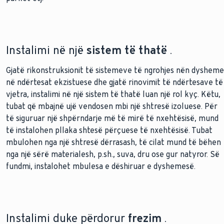
Instalimi në një
sistem të thatë
.
Gjatë rikonstruksionit të sistemeve të ngrohjes nën dysheme
në ndërtesat ekzistuese dhe gjatë rinovimit të ndërtesave të
vjetra, instalimi në një sistem të thatë luan një rol kyç. Këtu,
tubat që mbajnë ujë vendosen mbi një shtresë izoluese. Për
të siguruar një shpërndarje më të mirë të nxehtësisë, mund
të instalohen pllaka shtesë përçuese të nxehtësisë. Tubat
mbulohen nga një shtresë dërrasash, të cilat mund të bëhen
nga një sërë materialesh, p.sh., suva, dru ose gur natyror. Së
fundmi, instalohet mbulesa e dëshiruar e dyshemesë.
Instalimi duke përdorur
frezim
.