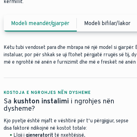
kërmillit.
Modeli meandër/gjarpër
Modeli bifilar/lakor
Këtu tubi vendoset para dhe mbrapa në një model si gjarpër. Ë
Në këtë plan urbanistik, tubat e furnizimit dhe të kthimit sh
instaluar, por për shkak se uji ftohet përgjatë rrugës së tij, 
një spirale. Kjo balancon temperaturën dhe krijon një ngrohtë
më e ngrohtë në anën e furnizimit dhe më e freskët në anën 
gjithë dyshemenë, prandaj është metoda më e zakonshme për
KOSTOJA E NGROHJES NËN DYSHEME
Sa
kushton instalimi
i ngrohjes nën
dysheme?
Kjo pyetje është mjaft e vështirë për t'u përgjigjur, sepse
disa faktorë ndikojnë në kostot totale:
Lloji i
gjeneratorit
të nxehtësisë,