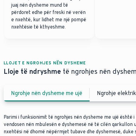
juaj nën dysheme mund të
përdoret edhe për freski në verën
e nxehtë, kur lidhet me një pompë
nxehtësie të kthyeshme.
LLOJET E NGROHJES NËN DYSHEME
Lloje të ndryshme
të ngrohjes nën dyshem
Ngrohje nën dysheme me ujë
Ngrohje elektr
Parimi i funksionimit të ngrohjes nën dysheme me ujë është i 
vendosen nën mbulesën e dyshemesë në të cilën qarkullon uji
nxehtësi në dhomë nëpërmjet tubave dhe dyshemesë, duke s