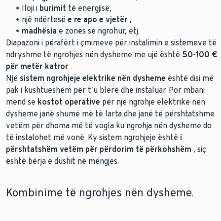
lloji i
burimit
të energjisë,
një ndërtesë
e re apo e vjetër
,
madhësia
e zonës së ngrohur, etj.
Diapazoni i përafërt i çmimeve për instalimin e sistemeve të
ndryshme të ngrohjes nën dysheme me ujë është
50-100 €
për metër katror
.
Një
sistem ngrohjeje elektrike nën dysheme
është disi më
pak i kushtueshëm për t’u blerë dhe instaluar. Por mbani
mend se
kostot operative
për një ngrohje elektrike nën
dysheme janë shumë më të larta dhe janë të përshtatshme
vetëm për dhoma më të vogla ku ngrohja nën dysheme do
të instalohet më vonë. Ky sistem ngrohjeje është
i
përshtatshëm vetëm për përdorim të përkohshëm
, siç
është bërja e dushit në mëngjes.
Kombinime të ngrohjes nën dysheme.