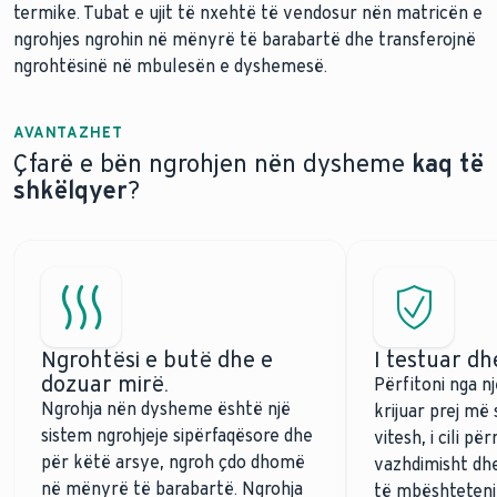
termike. Tubat e ujit të nxehtë të vendosur nën matricën e
ngrohjes ngrohin në mënyrë të barabartë dhe transferojnë
ngrohtësinë në mbulesën e dyshemesë.
AVANTAZHET
Çfarë e bën ngrohjen nën dysheme
kaq të
shkëlqyer
?
Ngrohtësi e butë dhe e
I testuar d
dozuar mirë.
Përfitoni nga nj
Ngrohja nën dysheme është një
krijuar prej m
sistem ngrohjeje sipërfaqësore dhe
vitesh, i cili p
për këtë arsye, ngroh çdo dhomë
vazhdimisht dhe
në mënyrë të barabartë. Ngrohja
të mbështeteni