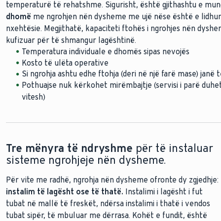
temperaturë të rehatshme. Sigurisht, është gjithashtu e mu
dhomë
me ngrohjen nën dysheme me ujë nëse është e lidhu
nuk duhet të funksionojë vazhdimisht
nxehtësie. Megjithatë, kapaciteti ftohës i ngrohjes nën dyshe
kufizuar për të shmangur lagështinë.
Temperatura individuale e dhomës sipas nevojës
Temperatura individuale e dhomës sipas nevojës
Kosto të ulëta operative
Instalim i lirë dhe i shpejtë
Si ngrohja ashtu edhe ftohja (deri në një farë mase) jan
Sistem praktikisht pa mirëmbajtje
Pothuajse nuk kërkohet mirëmbajtje (servisi i parë duhe
Kohë e shkurtër ngrohjeje
vitesh)
Tre mënyra të ndryshme
për të instaluar
sisteme ngrohjeje nën dysheme.
Për vite me radhë, ngrohja nën dysheme ofronte dy zgjedhje:
instalim të lagësht ose të thatë.
Instalimi i lagësht i fut
tubat në mallë të freskët, ndërsa instalimi i thatë i vendos
tubat sipër, të mbuluar me dërrasa. Kohët e fundit, është