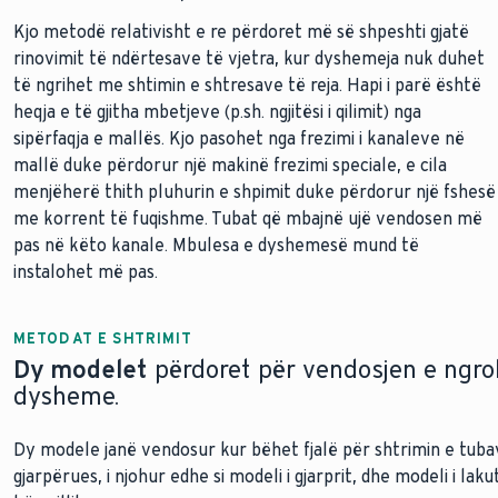
Kjo metodë relativisht e re përdoret më së shpeshti gjatë
rinovimit të ndërtesave të vjetra, kur dyshemeja nuk duhet
të ngrihet me shtimin e shtresave të reja. Hapi i parë është
heqja e të gjitha mbetjeve (p.sh. ngjitësi i qilimit) nga
sipërfaqja e mallës. Kjo pasohet nga frezimi i kanaleve në
mallë duke përdorur një makinë frezimi speciale, e cila
menjëherë thith pluhurin e shpimit duke përdorur një fshesë
me korrent të fuqishme. Tubat që mbajnë ujë vendosen më
pas në këto kanale. Mbulesa e dyshemesë mund të
instalohet më pas.
METODAT E SHTRIMIT
Dy modelet
përdoret për vendosjen e ngro
dysheme.
Dy modele janë vendosur kur bëhet fjalë për shtrimin e tuba
gjarpërues, i njohur edhe si modeli i gjarprit, dhe modeli i lakut