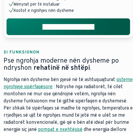
Mënyrat për të instaluar
Kostot e ngrohjes nën dysheme
Merrni ofertën tuaj falas
SI FUNKSIONON
Pse ngrohja moderne nën dysheme po
ndryshon
rehatinë në shtëpi
.
Ngrohja nën dysheme bën pjesë në të ashtuquajturat
sisteme
ngrohjeje sipërfaqësore
: Ndryshe nga radiatorët, të cilët
montohen në mur ose qëndrojnë vetëm, ngrohja nën
dysheme funksionon me të gjithë sipërfaqen e dyshemesë.
Për shkak të sipërfaqes së madhe të ngrohjes, temperatura e
rrjedhjes së ujit të ngrohjes mund të jetë më e ulët se me
radiatorët konvencionalë, gjë që e bën atë ideal për burime
energjie siç janë
pompat e nxehtësisë
dhe energjia diellore