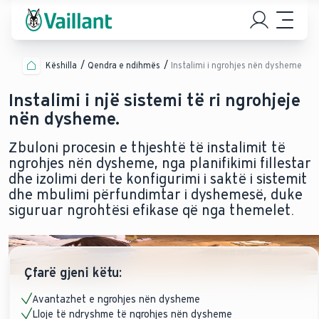
Këshilla
Qendra e ndihmës
Instalimi i ngrohjes nën dysheme
Instalimi i një sistemi të ri ngrohjeje
nën dysheme.
Zbuloni procesin e thjeshtë të instalimit të
ngrohjes nën dysheme, nga planifikimi fillestar
dhe izolimi deri te konfigurimi i saktë i sistemit
dhe mbulimi përfundimtar i dyshemesë, duke
siguruar ngrohtësi efikase që nga themelet.
Çfarë gjeni këtu:
Avantazhet e ngrohjes nën dysheme
Lloje të ndryshme të ngrohjes nën dysheme