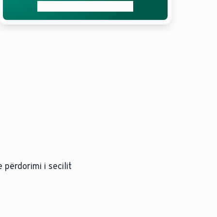
Merrni ofertën tuaj falas
përdorimi i secilit