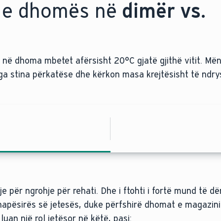
 e dhomës në
dimër vs.
 në dhoma mbetet afërsisht 20°C gjatë gjithë vitit. Më
nga stina përkatëse dhe kërkon masa krejtësisht të ndr
tje për ngrohje për rehati. Dhe i ftohti i fortë mund të 
 hapësirës së jetesës, duke përfshirë dhomat e magazini
luan një rol jetësor në këtë, pasi: