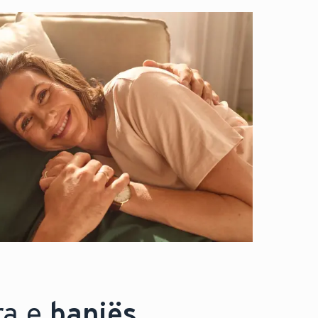
ra e
banjës
.