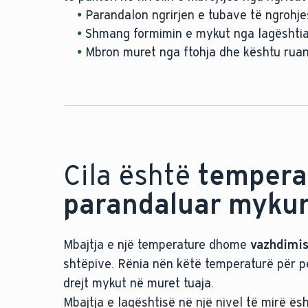
Parandalon ngrirjen e tubave të ngrohje
Kur nuk jeni në shtëpi, errësoni dhomat 
Shmang formimin e mykut nga lagështia
Nëse temperatura jashtë është më e lart
Mbron muret nga ftohja dhe kështu ruan
Ventilimi i kryqëzuar funksionon më mirë
Cila është
temperat
parandaluar myku
Mbajtja e një temperature dhome
vazhdimis
shtëpive. Rënia nën këtë temperaturë për per
drejt mykut në muret tuaja.
Mbajtja e lagështisë në një nivel të mirë ë