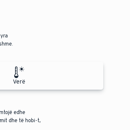
nyra
yshme.
Verë
dëmtojë edhe
Kondicioneri
mit dhe të hobi-t,