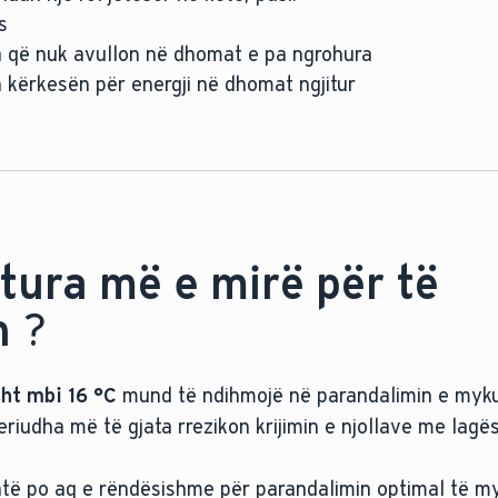
s
gjatë ditës
 që nuk avullon në dhomat e pa ngrohura
ë se brenda, mbajini dritaret të mbyllura
 kërkesën për energji në dhomat ngjitur
: hapni ose 2 dritare ose 1 dritare dhe 1 derë të jashtm
ura më e mirë për të
n
?
ht mbi 16 °C
mund të ndihmojë në parandalimin e myk
iudha më të gjata rrezikon krijimin e njollave me lagësh
shtë po aq e rëndësishme për parandalimin optimal të m