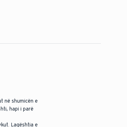
e
ut në shumicën e
ti, hapi i parë
ykut. Lagështia e