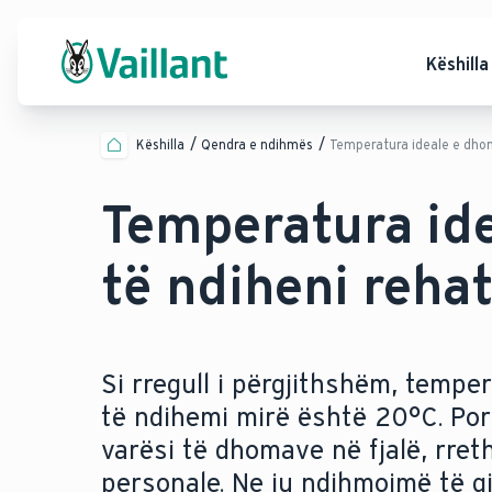
Këshilla
Këshilla
Qendra e ndihmës
Temperatura ideale e dh
Temperatura ide
të ndiheni reha
Si rregull i përgjithshëm, temp
të ndihemi mirë është 20°C. Po
varësi të dhomave në fjalë, rre
personale. Ne ju ndihmojmë të g