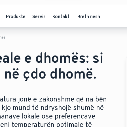
Produkte
Servis
Kontakti
Rreth nesh
omës
ale e dhomës: si
t në çdo dhomë.
eratura jonë e zakonshme që na bën
r kjo mund të ndryshojë shumë në
thanave lokale ose preferencave
jeni temperaturën optimale të