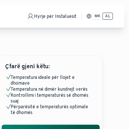
Hyrje për Instaluesit
MK
AL
Çfarë gjeni këtu:
Temperatura ideale për llojet e
dhomave
Temperatura në dimër kundrejt verës
Kontrollimi i temperaturës së dhomës
suaj
Përparësitë e temperaturës optimale
të dhomës