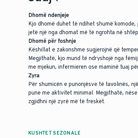
Dhomë ndenjeje
Kjo dhomë duhet të ndihet shumë komode, 
jetë një nga dhomat më të ngrohta në shtëpi
Dhomë për foshnje
Këshillat e zakonshme sugjerojnë që temper
Megjithatë, kjo mund të ndryshojë nga fëmij
me mjekun, infermieren ose maminë tuaj për
Zyra
Për shumicën e punonjësve të tavolinës, nj
pune me aktivitet minimal. Megjithatë, nëse
zgjidhni një zyrë më të freskët.
KUSHTET SEZONALE