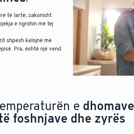
rë të lartë; zakonisht
pjekja e ngrohin më tej
zit shpesh kalojnë më
pisë. Pra, është një vend
emperaturën e
dhomave
të foshnjave dhe zyrës