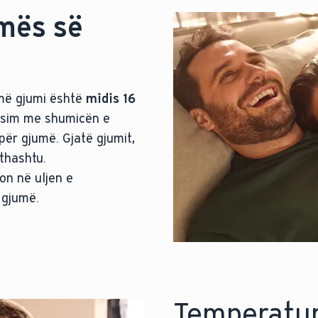
mës së
omë gjumi është
midis 16
hasim me shumicën e
ër gjumë. Gjatë gjumit,
ithashtu.
on në uljen e
 gjumë.
Temperatu