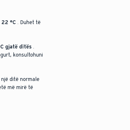
 22 °C
. Duhet të
°C gjatë ditës
.
igurt, konsultohuni
një ditë normale
etë më mirë të