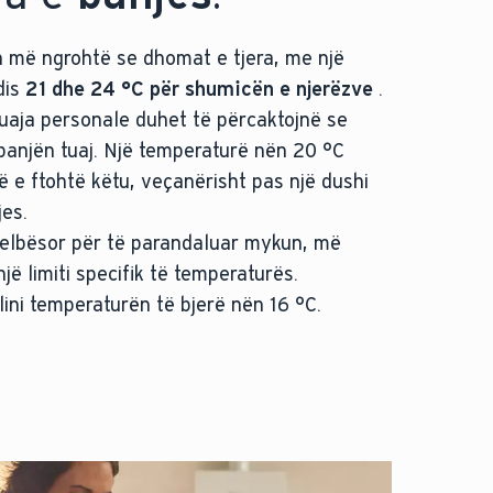
 më ngrohtë se dhomat e tjera, me një
dis
21 dhe 24 °C për shumicën e njerëzve
.
tuaja personale duhet të përcaktojnë se
 banjën tuaj. Një temperaturë nën 20 °C
e ftohtë këtu, veçanërisht pas një dushi
jes.
thelbësor për të parandaluar mykun, më
jë limiti specifik të temperaturës.
lini temperaturën të bjerë nën 16 °C.