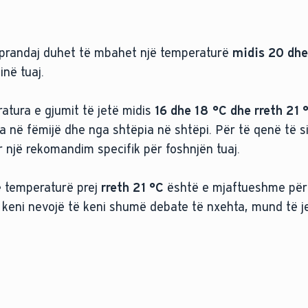
prandaj duhet të mbahet një temperaturë
midis 20 dhe
në tuaj.
atura e gjumit të jetë midis
16 dhe 18 °C dhe rreth 21 
a në fëmijë dhe nga shtëpia në shtëpi. Për të qenë të s
 një rekomandim specifik për foshnjën tuaj.
ë temperaturë prej
rreth 21 °C
është e mjaftueshme për 
 keni nevojë të keni shumë debate të nxehta, mund të j