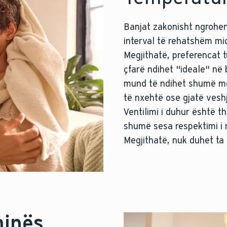
Banjat zakonisht ngrohen
interval të rehatshëm mi
Megjithatë, preferencat 
çfarë ndihet "ideale" në
mund të ndihet shumë më 
të nxehtë ose gjatë vesh
Ventilimi i duhur është 
shumë sesa respektimi i n
Megjithatë, nuk duhet ta 
hinës
.