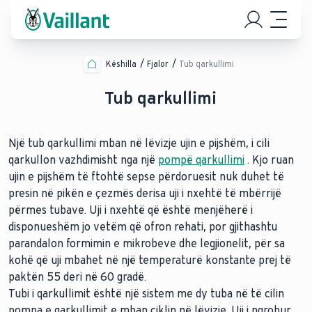
Këshilla
Fjalor
Tub qarkullimi
Tub qarkullimi
Një tub qarkullimi mban në lëvizje ujin e pijshëm, i cili
qarkullon vazhdimisht nga një
pompë qarkullimi
. Kjo ruan
ujin e pijshëm të ftohtë sepse përdoruesit nuk duhet të
presin në pikën e çezmës derisa uji i nxehtë të mbërrijë
përmes tubave. Uji i nxehtë që është menjëherë i
disponueshëm jo vetëm që ofron rehati, por gjithashtu
parandalon formimin e mikrobeve dhe legjionelit, për sa
kohë që uji mbahet në një temperaturë konstante prej të
paktën 55 deri në 60 gradë.
Tubi i qarkullimit është një sistem me dy tuba në të cilin
pompa e qarkullimit e mban ciklin në lëvizje. Uji i ngrohur