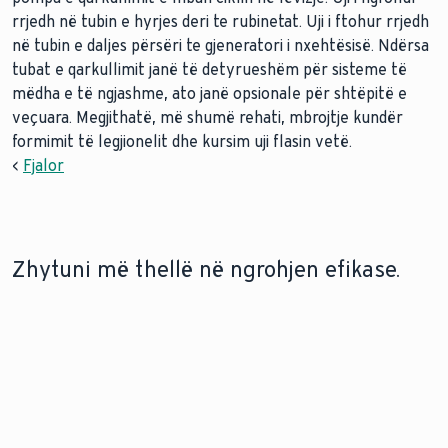
rrjedh në tubin e hyrjes deri te rubinetat. Uji i ftohur rrjedh
në tubin e daljes përsëri te gjeneratori i nxehtësisë. Ndërsa
tubat e qarkullimit janë të detyrueshëm për sisteme të
mëdha e të ngjashme, ato janë opsionale për shtëpitë e
veçuara. Megjithatë, më shumë rehati, mbrojtje kundër
formimit të legjionelit dhe kursim uji flasin vetë.
<
Fjalor
Zhytuni më thellë në ngrohjen efikase.
TEKNOLOGJIA E RUAJTJES SË UJIT TË NGROHTË
ZGJEDHJA E
BOMBOLËS SË
Shijoni komoditetin e vazhdueshëm
DUHUR TË UJIT
TË NXEHTË
të ujit të ngrohtë. Zbuloni
Maksimizoni
inxhinierinë që qëndron pas një
efikasitetin