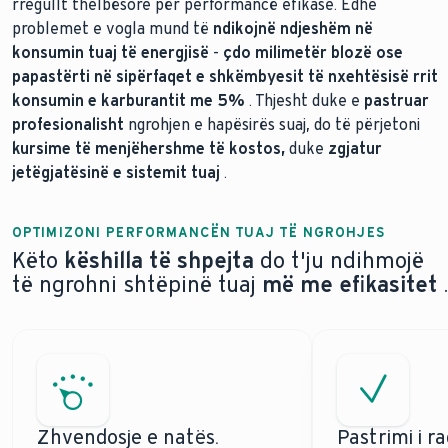
rregullt thelbësore për performancë efikase. Edhe
problemet e vogla mund të
ndikojnë ndjeshëm në
konsumin tuaj të energjisë
-
çdo milimetër blozë ose
papastërti në sipërfaqet e shkëmbyesit të nxehtësisë rrit
konsumin e karburantit me 5%
. Thjesht duke e
pastruar
profesionalisht
ngrohjen e hapësirës suaj, do të përjetoni
kursime të menjëhershme të kostos,
duke
zgjatur
jetëgjatësinë e sistemit tuaj
.
OPTIMIZONI PERFORMANCËN TUAJ TË NGROHJES
Këto
këshilla të shpejta
do t'ju ndihmojë
të ngrohni shtëpinë tuaj
më me efikasitet
.
Zhvendosje e natës.
Pastrimi i ra