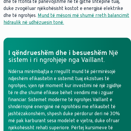
dhe të ftohta të panevojshme në të gjithë shtëpinë tuaj,
duke zvogëluar njëkohësisht kostot e energjisë elektrike
dhe të ngrohjes.
Mund të mësoni më shumë rreth balancimit
hidraulik në udhëzuesin tonë.
I qëndrueshëm dhe i besueshëm
Një
sistem i ri ngrohjeje nga Vaillant.
Ndërsa mirëmbajtja e rregullt mund të përmirësojë
ndjeshëm efikasitetin e sistemit tuaj ekzistues të
ngrohjes, vjen një moment kur investimi në një zgjidhje
të re dhe shumë efikase bëhet vendimi më i zgjuar
financiar. Sistemet moderne të ngrohjes Vaillant e
shndërrojnë energjinë në ngrohtësi me efikasitet të
jashtëzakonshëm, shpesh duke përdorur deri në 30%
më pak karburant sesa modelet e vjetra, duke ofruar
njëkohësisht rehati superiore. Përtej kursimeve të