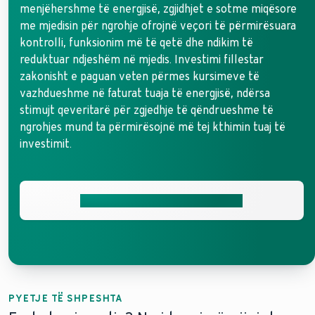
menjëhershme të energjisë, zgjidhjet e sotme miqësore
me mjedisin për ngrohje ofrojnë veçori të përmirësuara
kontrolli, funksionim më të qetë dhe ndikim të
reduktuar ndjeshëm në mjedis. Investimi fillestar
zakonisht e paguan veten përmes kursimeve të
vazhdueshme në faturat tuaja të energjisë, ndërsa
stimujt qeveritarë për zgjedhje të qëndrueshme të
ngrohjes mund ta përmirësojnë më tej kthimin tuaj të
investimit.
Zbuloni opsionet e modernizimit
PYETJE TË SHPESHTA