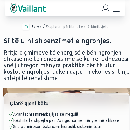
Servis
Eksploroni përfitimet e shërbimit vjetor
Si të ulni shpenzimet e ngrohjes.
Rritja e çmimeve të energjisë e bën ngrohjen
efikase më të rëndësishme se kurrë. Udhëzuesi
ynë ju tregon mënyra praktike për të ulur
kostot e ngrohjes, duke ruajtur njëkohësisht një
shtëpi të rehatshme.
Çfarë gjeni këtu:
Avantazhi i mirëmbajtjes së rregullt
Këshilla të shpejta për t'u ngrohur në mënyrë më efikase
Si e përmirëson balancimi hidraulik sistemin tuaj