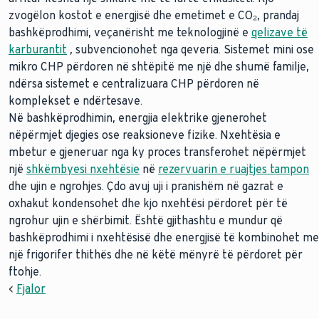
zvogëlon kostot e energjisë dhe emetimet e CO₂, prandaj
bashkëprodhimi, veçanërisht me teknologjinë e
qelizave të
karburantit
, subvencionohet nga qeveria. Sistemet mini ose
mikro CHP përdoren në shtëpitë me një dhe shumë familje,
ndërsa sistemet e centralizuara CHP përdoren në
komplekset e ndërtesave.
Në bashkëprodhimin, energjia elektrike gjenerohet
nëpërmjet djegies ose reaksioneve fizike. Nxehtësia e
mbetur e gjeneruar nga ky proces transferohet nëpërmjet
një
shkëmbyesi nxehtësie
në
rezervuarin e ruajtjes tampon
dhe ujin e ngrohjes. Çdo avuj uji i pranishëm në gazrat e
oxhakut kondensohet dhe kjo nxehtësi përdoret për të
ngrohur ujin e shërbimit. Është gjithashtu e mundur që
bashkëprodhimi i nxehtësisë dhe energjisë të kombinohet me
një frigorifer thithës dhe në këtë mënyrë të përdoret për
ftohje.
<
Fjalor