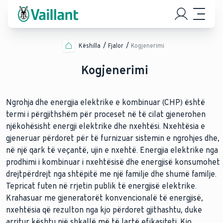
Këshilla
Fjalor
Kogjenerimi
Kogjenerimi
Ngrohja dhe energjia elektrike e kombinuar (CHP) është
termi i përgjithshëm për proceset në të cilat gjenerohen
njëkohësisht energji elektrike dhe nxehtësi. Nxehtësia e
gjeneruar përdoret për të furnizuar sistemin e ngrohjes dhe,
në një qark të veçantë, ujin e nxehtë. Energjia elektrike nga
prodhimi i kombinuar i nxehtësisë dhe energjisë konsumohet
drejtpërdrejt nga shtëpitë me një familje dhe shumë familje.
Tepricat futen në rrjetin publik të energjisë elektrike.
Krahasuar me gjeneratorët konvencionalë të energjisë,
nxehtësia që rezulton nga kjo përdoret gjithashtu, duke
arritur kështu një shkallë më të lartë efikasiteti. Kjo