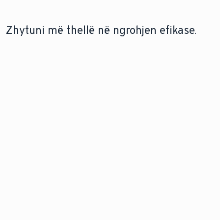
Zhytuni më thellë në ngrohjen efikase.
NGROHJE QENDRORE
TEKNOLOGJIA E POMPËS SË NXEHTËSISË
Kuptoni se çfarë
Mësoni se si funksionojnë
është ngrohja
pompat e nxehtësisë dhe
qendrore dhe si
rolin e tyre në zgjidhjet
funksionon ajo.
moderne të ngrohjes.